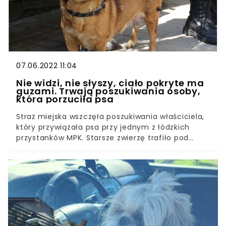
07.06.2022 11:04
Nie widzi, nie słyszy, ciało pokryte ma
guzami. Trwają poszukiwania osoby,
która porzuciła psa
Straż miejska wszczęła poszukiwania właściciela,
który przywiązała psa przy jednym z łódzkich
przystanków MPK. Starsze zwierzę trafiło pod
opiekę Schroniska dla Zwierząt w Łodzi, gdzie
ustalono, że nie widzi ani nie słyszy. Jego ciało
pokryte jest zmianami chorobowymi.W sobotę na
oficjalnym facebookowym profilu miasta Łodzi
pojawił się wpis dotyczący starszego psa, którego
zostawiono bez opieki przy jednym z przystanków
autobusowych Miejskiego Przedsiębiorstwa
Komunikacyjnego w Łodzi. Doświadczenie to