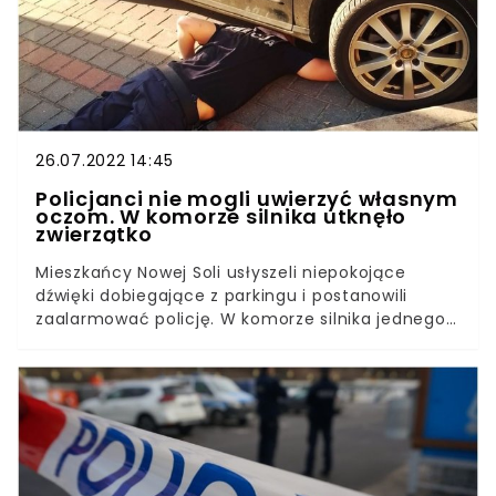
znajdującego się na terenie należącym do parafii.
Szczeniak padł łupem 44-letniego złodzieja.
26.07.2022 14:45
Policjanci nie mogli uwierzyć własnym
oczom. W komorze silnika utknęło
zwierzątko
Mieszkańcy Nowej Soli usłyszeli niepokojące
dźwięki dobiegające z parkingu i postanowili
zaalarmować policję. W komorze silnika jednego z
zaparkowanych samochodów utknęło puszyste
zwierzątko. Futrzak mógł narobić sobie i innym
nie lada kłopotów. Owady to nie jedyne
stworzenia, które ukrywają się w trudno
dostępnych miejscach. Wystarczy jednak mała
szczelina, by do naszego domu lub samochodu
przywędrowały zastępy nieproszonych gości. Tym