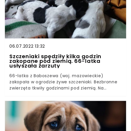
właścicielami.
06.07.2022 13:32
Szczeniaki spędziły kilka godzin
zakopane pod ziemią. 66-latka
usłyszała zarzuty
66-latka z Baboszewa (woj. mazowieckie)
zakopała w ogrodzie żywe szczeniaki. Bezbronne
zwierzęta tkwiły godzinami pod ziemią. Na
szczęście funkcjonariusze policji dotarli na
miejsce, zanim doszło do tragedii.5 lat
pozbawienia wolności grozi mieszkance
Baboszewa w powiecie płońskim, która zgotowała
piekło bezbronnym stworzeniom. Kobieta
postanowiła zakopać w ogrodzie cztery małe,
nowo narodzone pieski.