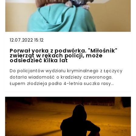
zostawiać dzieci i zwierząt zamkniętych w
samochodzie, wciąż znajdują się osoby gotowe
zaryzykować dla chwilowej rozrywki czy
załatwienia naglących spraw.
12.07.2022 15:12
Porwał yorka z podwórka. "Miłośnik"
zwierząt w rękach policji, może
odsiedzieć kilka lat
Do policjantów wydziału kryminalnego z Łęczycy
dotarła wiadomość o kradzieży czworonoga.
Łupem złodzieja padła 4-letnia suczka rasy
yorkshire terrier. "Miłośnik" zwierząt był w szoku,
że policji udało się go namierzyć w zaledwie 4
godziny.Dognapping, czyli innymi słowy
porywania psów, zazwyczaj rasowych, jest coraz
powszechniejszym zjawiskiem, a wręcz plagą, z
którą borykają się właściciele zwierząt. Złodzieje
wykorzystują słabość opiekunów skradzionych
pupili i żądają dużych sum pieniędzy w zamian za