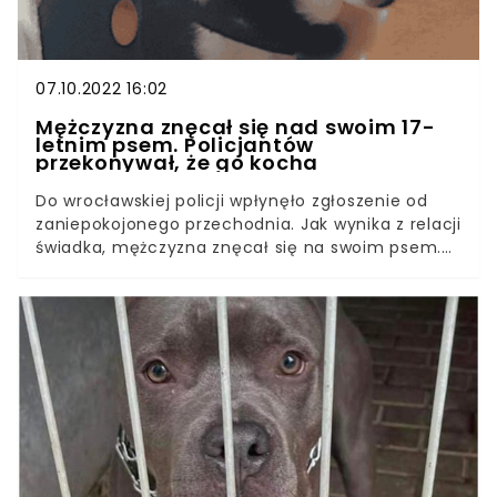
wysokość mandatów, jakie nałożyć może
policjant.
07.10.2022 16:02
Mężczyzna znęcał się nad swoim 17-
letnim psem. Policjantów
przekonywał, że go kocha
Do wrocławskiej policji wpłynęło zgłoszenie od
zaniepokojonego przechodnia. Jak wynika z relacji
świadka, mężczyzna znęcał się na swoim psem.
Kiedy funkcjonariusze zabezpieczyli zwierzę,
okazało się że jest w podeszłym wieku. Właściciel
psiego staruszka usłyszał już zarzuty.Mimo że
osoby podnoszące rękę na swoich
podopiecznych coraz częściej ponoszą
konsekwencje prawne, niestety znęcanie nad
zwierzętami to wciąż aktualny problem, którego
nie da się całkowicie zlikwidować. Ważne
natomiast, aby będąc świadkiem takiej sytuacji
zaalarmować odpowiednie służby. W ten sposób