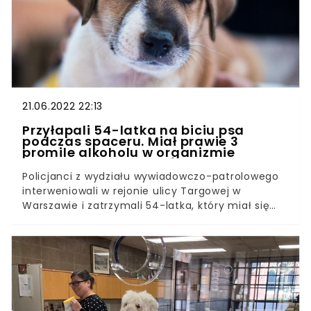
21.06.2022 22:13
Przyłapali 54-latka na biciu psa
podczas spaceru. Miał prawie 3
promile alkoholu w organizmie
Policjanci z wydziału wywiadowczo-patrolowego
interweniowali w rejonie ulicy Targowej w
Warszawie i zatrzymali 54-latka, który miał się
dopuścić przemocy wobec psa. Mężczyzna miał
prawie 3 promile alkoholu w wydychanym
powietrzu.Policja wcale nie daje przyzwolenia na
bestialskie traktowanie i znęcanie się nad
zwierzętami, a przynajmniej tak wynika z
najnowszego komunikatu wystosowanego przez
północnopraskich funkcjonariuszy.