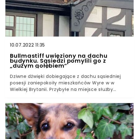
10.07.2022 11:35
Bullmastiff uwięziony na dachu
budynku. Sąsiedzi pomylili go z
„dużym gołębiem”
Dziwne dźwięki dobiegające z dachu sąsiedniej
posesji zaniepokoiły mieszkańców Wyre w w
Wielkiej Brytanii. Przybyłe na miejsce służby
spodziewały się ujrzeć gołębia uwięzionego na
zadaszeniu budynku, ale prawda okazała się
zupełnie inna. W czwartek, 7 lipca policja z
Lancaster otrzymała wezwanie do "dużego
gołębia", który najprawdopodobniej utknął na
dachu posiadłości w Thornton Cleveleys.
Nieustannie wydawane przez niego hałasy