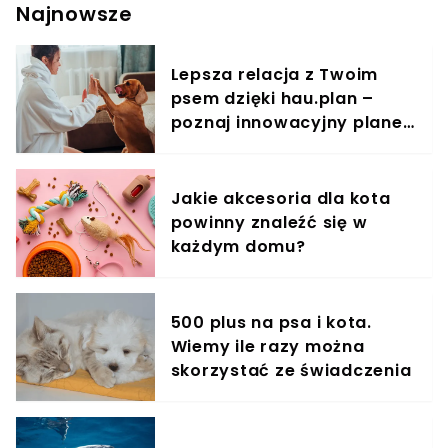
Najnowsze
drzewa i pozostawiono na pastwę losu.
Lepsza relacja z Twoim
psem dzięki hau.plan –
poznaj innowacyjny planer
treningowy
Jakie akcesoria dla kota
powinny znaleźć się w
każdym domu?
500 plus na psa i kota.
Wiemy ile razy można
skorzystać ze świadczenia