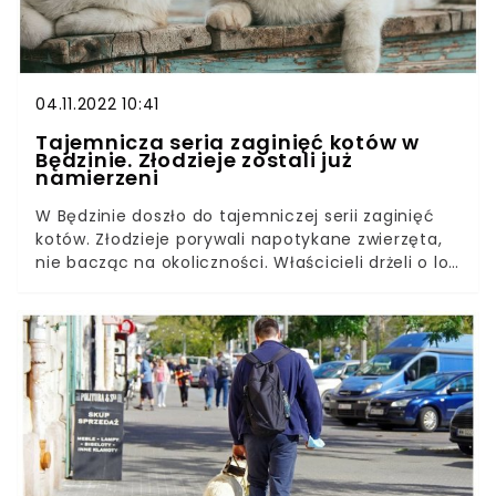
04.11.2022 10:41
Tajemnicza seria zaginięć kotów w
Będzinie. Złodzieje zostali już
namierzeni
W Będzinie doszło do tajemniczej serii zaginięć
kotów. Złodzieje porywali napotykane zwierzęta,
nie bacząc na okoliczności. Właścicieli drżeli o los
swoich pupili i choć sprawców udało się już
namierzyć, nie należy tracić czujności. To dobra
okazja, aby przypomnieć, że wychodzącym
mruczkom może grozić
niebezpieczeństwo.Zniknięcie ukochanego pupila
to dla każdego właściciela bolesne przeżycie. W
jednej chwili tracisz swojego podopiecznego z
oczu i nie wiesz, co się z nim dzieje, gdzie
przebywa, czy nic mu nie grozi i nie doznał
uszczerbku na zdrowiu. Warto pamiętać, że to