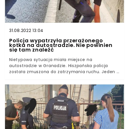
31.08.2022 13:04
Policja wypatrzyła przerażonego
kotka na autostradzie. Nie powinien
się tam znaleźć
Nietypowa sytuacja miała miejsce na
autostradzie w Granadzie. Hiszpańska policja
została zmuszona do zatrzymania ruchu. Jeden z
funkcjonariuszy wybiegł na drogę, ale za - wbrew
pozorom - nieodpowiedzialne zachowanie należą
mu się wielkie brawa. Wśród publikowanych przez
nas artykułów wielokrotnie pojawiają się treści,
które budzą kontrowersje i pozwalają
powątpiewać w sens naszego gatunku. Tym
razem mamy przyjemność opowiedzieć historię
stanowiącą dowód, że istnieją dobrzy ludzie,
którzy nie są obojętni na krzywdę zwierząt.