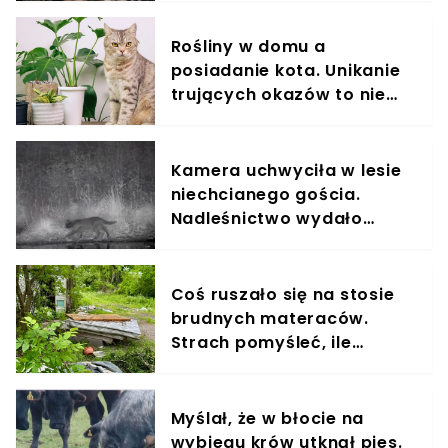
Rośliny w domu a
posiadanie kota. Unikanie
trujących okazów to nie
wszystko
Kamera uchwyciła w lesie
niechcianego gościa.
Nadleśnictwo wydało
komunikat
Coś ruszało się na stosie
brudnych materaców.
Strach pomyśleć, ile
czekały na pomoc
Myślał, że w błocie na
wybiegu krów utknął pies.