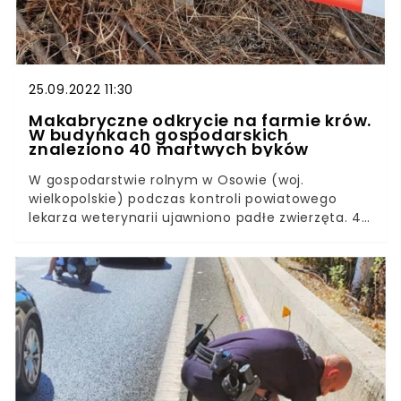
25.09.2022 11:30
Makabryczne odkrycie na farmie krów.
W budynkach gospodarskich
znaleziono 40 martwych byków
W gospodarstwie rolnym w Osowie (woj.
wielkopolskie) podczas kontroli powiatowego
lekarza weterynarii ujawniono padłe zwierzęta. 40
martwych byków znaleziono w budynkach
gospodarczych. Winą za ich śmierć obarczono
20-letniego syna gospodarza, który miał się nimi
tymczasowo opiekować. W piątek, 23 września na
farmie w Osowie w gminie Gostyń
przedstawiciele firmy, do której należało bydło,
przeprowadzili wyrywkową kontrolę, podczas
której dokonali wstrząsającego odkrycia. Na
terenie tej posesji odkryto truchło zwierząt.