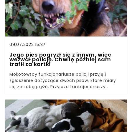
niepokoiły sąsiadów, dlatego zadecydowano o
wysłaniu na miejsce patrolu.
09.07.2022 15:37
Jego pies pogryzł się z innym, więc
wezwał policję. Chwilę później sam
trafił za kartki
Mokotowscy funkcjonariusze policji przyjęli
zgłoszenie dotyczące dwóch psów, które miały
się ze sobą gryźć. Przyjazd funkcjonariuszy
zakończył się... aresztowaniem zgłaszającego. Co
było powodem zatrzymania?Policjanci z
mokotowskiego wydziału wywiadowczo-
patrolowego zostali skierowani na ul. Wielicką,
gdzie miały pogryźć się dwa wyprowadzane na
spacer psy. Z agresywnego zachowanie zwierząt
w krótkim czasie wywiązała się kłótnia między ich