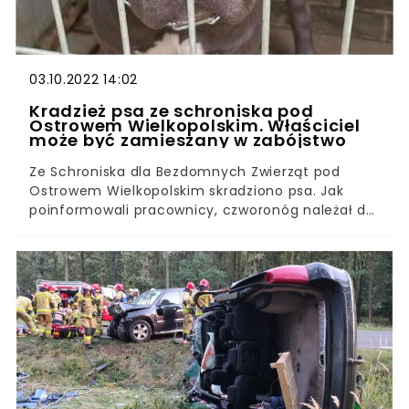
można pomóc biednym zwierzakom, które
pozostają bezbronne.
03.10.2022 14:02
Kradzież psa ze schroniska pod
Ostrowem Wielkopolskim. Właściciel
może być zamieszany w zabójstwo
Ze ​Schroniska dla Bezdomnych Zwierząt pod
Ostrowem Wielkopolskim skradziono psa. Jak
poinformowali pracownicy, czworonóg należał do
30-letniego mężczyzny, który w ubiegłym
tygodniu został zatrzymany przez CBŚP w związku
z podejrzeniem współudziału w zabójstwie
holenderskiego dziennikarza.​Schronisko dla
Bezdomnych Zwierząt w Wysocku Wielkim pod
Ostrowem Wielkopolskim zwraca się z prośbą o
pomoc w ustaleniu pobytu psa, który został
skradziony z placówki. Jak wynika z komunikatu
zamieszczonego na facebookowym profilu, w
nocy z niedzielę na poniedziałek (2/3