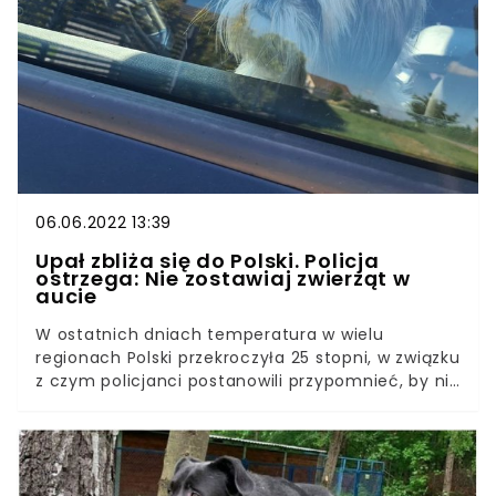
wywołało u niego przerażenie i duży stres.
06.06.2022 13:39
Upał zbliża się do Polski. Policja
ostrzega: Nie zostawiaj zwierząt w
aucie
W ostatnich dniach temperatura w wielu
regionach Polski przekroczyła 25 stopni, w związku
z czym policjanci postanowili przypomnieć, by nie
zostawiać w autach dzieci lub zwierząt. Wielu z
nas zabiera pupili ze sobą do pojazdów, nie
bacząc, że dni stają się coraz bardziej gorące.
Lato zwykle kojarzy nam się ze słoneczną pogodą,