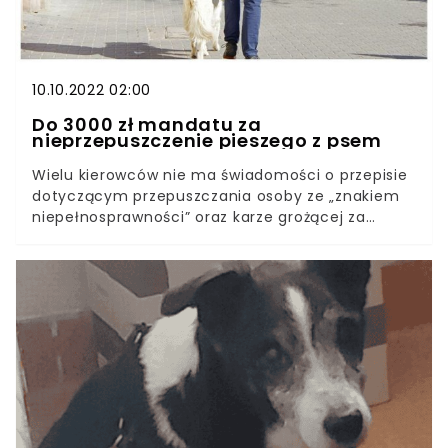
także stresujące przeżycie dla zwierzaka. Zdarza
się, że za tajemniczym zniknięciem mogą stać
porywacze.
10.10.2022 02:00
Do 3000 zł mandatu za
nieprzepuszczenie pieszego z psem
Wielu kierowców nie ma świadomości o przepisie
dotyczącym przepuszczania osoby ze „znakiem
niepełnosprawności” oraz karze grożącej za
niedostosowania się do zasad ruchu drogowego.
Nakładana grzywna może nam skutecznie
opróżnić portfel, dlatego należy zwracać
szczególną uwagę na osoby z psami
przewodnikami. Wyjaśniamy, jak ustrzec się
błędów. Kończący się rok obfitował w wiele
zmian. Wraz z 1 stycznia 2022 r. kierowcy
doczekali się istnej rewolucji w kodeksie
drogowym. W życie weszły nowe przepisy, które
m.in. podwyższają maksymalną wysokość
grzywny, jaką może nałożyć sąd oraz zwiększają