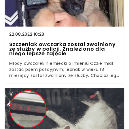
22.08.2022 10:28
Szczeniak owczarka został zwolniony
ze służby w policji. Znaleziono dla
niego lepsze zajęcie
Młody owczarek niemiecki o imieniu Ozzie miał
zostać psem policyjnym, jednak w wieku 18
miesięcy został zwolniony ze służby. Chociaż jego
zadaniem było łapanie przestępców, szybko
okazało się, że jest stworzony do ścigania czegoś
zupełnie innego.Teoretycznie nie ma ograniczeń
dotyczących ras psów, które mogą pełnić służbę
w policji, straży granicznej czy wojsku, jednak w
praktyce do tej roli najczęściej wybierane są
owczarki niemieckie bądź belgijskie, labradory,
rottweilery, foksteriery czy golden retrievery. Od