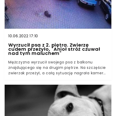
64-letni mężczyzna.
10.06.2022 17:10
Wyrzucił psa z 2. piętra. Zwierzę
cudem przeżyło, "Anioł stróż czuwał
nad tym maluchem"
Mężczyzna wyrzucił swojego psa z balkonu
znajdującego się na drugim piętrze. Na szczęście
zwierzak przeżył, a całą sytuację nagrała kamera.
Sprawa została zgłoszona na policję. Jak wynika z
postu opublikowanego przez organizację
prozwierzęcą, która zaopiekowała się pieskiem,
służby niewiele robią w tej sprawie.Do zdarzenia
doszło 3 czerwca w Kostrzynie Wielkopolskim.
Około ośmiomiesięczny pies został wyrzucony z
balkonu na drugim piętrze przez swojego