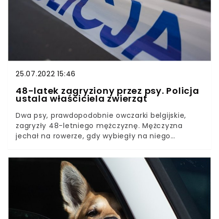
razem jednak widok "pasażera na gapę" rozczulił
policjantów.
25.07.2022 15:46
48-latek zagryziony przez psy. Policja
ustala właściciela zwierząt
Dwa psy, prawdopodobnie owczarki belgijskie,
zagryzły 48-letniego mężczyznę. Mężczyzna
jechał na rowerze, gdy wybiegły na niego
zwierzęta. Jeden z czworonogów został
odstrzelony przez policjantów, drugi zdążył
uciec.Jak przekazała rzeczniczka Prokuratury
Okręgowej w Lublinie Agnieszka Kępka, do
tragicznego zdarzenia doszło w sobotę, 23 lipca w
Skarbicieszu w gminie Jeziorzany (woj. lubelskie).
Przy drodze gruntowej natrafiono na zwłoki
mężczyzny w średnim wieku.