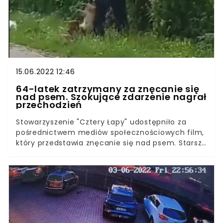
służby.
15.06.2022 12:46
64-latek zatrzymany za znęcanie się
nad psem. Szokujące zdarzenie nagrał
przechodzień
Stowarzyszenie "Cztery Łapy" udostępniło za
pośrednictwem mediów społecznościowych film,
który przedstawia znęcanie się nad psem. Starszy
mężczyzna uderzał go wielokrotnie otwartą
dłonią po głowie i brzuchu oraz podnosił za
obrożę. Policjanci niemal natychmiast wpadli na
trop sprawcy.Policjanci i prokuratorzy coraz
intensywniej walczą ze zjawiskiem przemocy
wobec zwierząt. Nie ma pobłażania dla sprawców
znęcania się nad słabszymi, o czym przekonał się