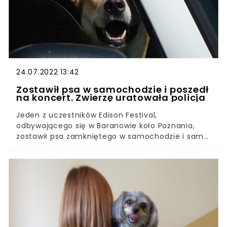
24.07.2022 13:42
Zostawił psa w samochodzie i poszedł
na koncert. Zwierzę uratowała policja
Jeden z uczestników Edison Festival,
odbywającego się w Baranowie koło Poznania,
zostawił psa zamkniętego w samochodzie i sam
udał się na koncert. Losem zwierzęcia
zainteresowali się przechodnie, którzy
zaalarmowali policję.W ostatnich dniach
temperatura w wielu regionach Polski
przekroczyła 30 stopni, a jednak niebezpieczne
skutki upałów i nadmiaru słońca zdają się nie
zajmować myśli co poniektórych opiekunów
zwierząt. Mimo wielokrotnych apeli policji, by nie