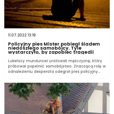
ich oddanie. Niekiedy postanawiają się
wzbogacić, sprzedając je w sieci, rzadziej zaś
przywłaszczają dla samych siebie.Ofiarą
przestępczego procederu może paść każdy, o
czym przekonali się właściciele psa popularnej
rasy yorkshire terrier.
11.07.2022 13:19
Policyjny pies Mister pobiegł śladem
niedoszłego samobójcy. Tyle
wystarczyło, by zapobiec tragedii
Lubelscy mundurowi uratowali mężczyznę, który
próbował popełnić samobójstwo. Znaczącą rolę w
odnalezieniu desperata odegrał pies policyjny
Mister. Dzięki jego znakomitym umiejętnościom
tropienia pomoc na szczęście przyszła na czas.
W sobotę, 9 lipca dyżurny komendy otrzymał
informację o mężczyźnie, który dzień wcześniej
oddalił się z miejsca zamieszkania. Ze zgłoszenia
wynikało, że 36-letni mieszkaniec Chełma może
podjąć desperacki krok, aby odebrać sobie życie.