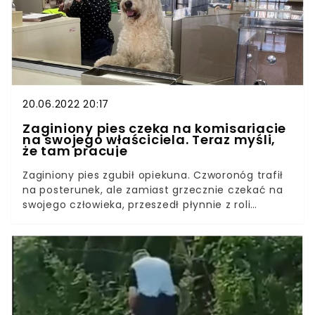
20.06.2022 20:17
Zaginiony pies czeka na komisariacie
na swojego właściciela. Teraz myśli,
że tam pracuje
Zaginiony pies zgubił opiekuna. Czworonóg trafił
na posterunek, ale zamiast grzecznie czekać na
swojego człowieka, przeszedł płynnie z roli
zaginionego do stróża prawa i porządku. Teraz
myśli, że tam pracuje.Funkcjonariusze policji w
miejscowości Chippewa Falls w stanie Wisconsin
przyjęli niespodziewanego gościa – kudłatego
psa, który zgubił swojego opiekuna. Wcześniej
został dostrzeżony przez przypadkowego
przechodnia, który powiadomił odpowiednie