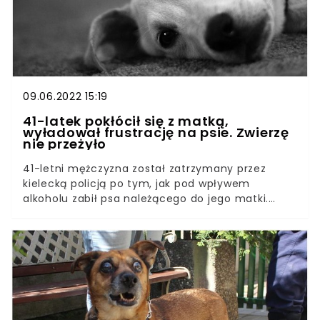
właściciela.
09.06.2022 15:19
41-latek pokłócił się z matką,
wyładował frustrację na psie. Zwierzę
nie przeżyło
41-letni mężczyzna został zatrzymany przez
kielecką policją po tym, jak pod wpływem
alkoholu zabił psa należącego do jego matki.
Służby zabezpieczyły ślady, narzędzia i nagranie
wykonane przez właścicielkę zwierzęcia.Jak
podaje kielecka policja, do makabrycznej zbrodni
doszło na terenie gminy Masłów. W minioną
niedzielę do dyżurnego komisariatu w osiedlu Na
Stoku zadzwoniła kobieta, która poinformowała,
że jej syn, będący pod wpływem alkoholu, zabił jej
psa.