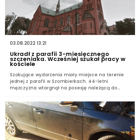
myszy, dla których zbiera pieniądze na
pożywienie.
03.08.2022 13:21
Ukradł z parafii 3-miesięcznego
szczeniaka. Wcześniej szukał pracy w
kościele
Szokujące wydarzenia miały miejsce na terenie
jednej z parafii w Szombierkach. 44-letni
mężczyzna wtargnął na posesję należącą do
parafii, by ukraść rasowego szczeniaka, wartego
krocie. Złodziej jeszcze tego samego dnia trafił w
ręce policji. Czeka go surowa kara.Komenda
Miejska Polski w Bytomiu poinformowała o
szokującym zajściu, mającym miejscu w jednej z
parafii w Szombierkach. 3-miesięczny pies rasy
berneński pies pasterski zniknął z kojca,