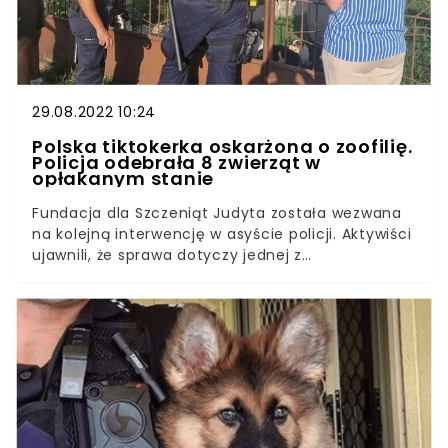
29.08.2022 10:24
Polska tiktokerka oskarżona o zoofilię.
Policja odebrała 8 zwierząt w
opłakanym stanie
Fundacja dla Szczeniąt Judyta została wezwana
na kolejną interwencję w asyście policji. Aktywiści
ujawnili, że sprawa dotyczy jednej z
rozpoznawalnych użytkowniczek TikToka. Kobieta
podejrzewana jest o popełnienia przestępstwa na
tle czynności seksualnych przy udziale zwierząt.
Przed kilkoma dniami policja oraz fundacja
walcząca w obronie praw zwierząt interweniowała
w Sochaczewie w domu kobiety kojarzonej z
wrzucania filmików na aplikację TikTok. Relacja z
przeprowadzonych działań pokazuje, że znęcanie
się nad zwierzętami może mieć różne oblicza.