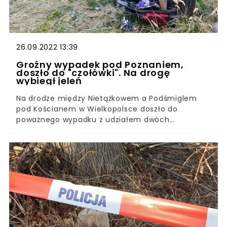
października) ze skradziono szarego amstaffa, a
dokładniej amerykańskiego staffordshire terriera.
26.09.2022 13:39
Groźny wypadek pod Poznaniem,
doszło do "czołówki". Na drogę
wybiegł jeleń
Na drodze między Nietążkowem a Podśmiglem
pod Kościanem w Wielkopolsce doszło do
poważnego wypadku z udziałem dwóch
samochodów osobowych i zwierzęcia. Cztery
osoby zostały zabrane do szpitala.O dużym
pechu może mówić kierowca, który doprowadził
do czołowego zderzenia z nadjeżdżającym
pojazdem. Przyczyną wypadku było nagłe
wtargnięcie zwierzyny na jezdnię.