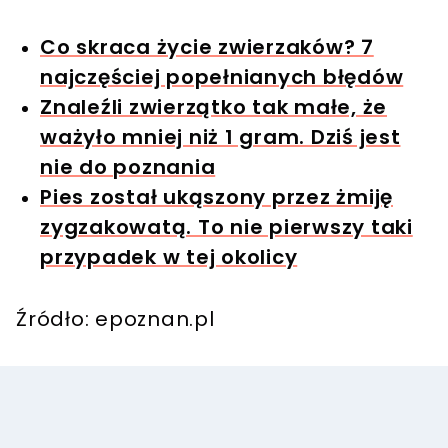
Co skraca życie zwierzaków? 7
najczęściej popełnianych błędów
Znaleźli zwierzątko tak małe, że
ważyło mniej niż 1 gram. Dziś jest
nie do poznania
Pies został ukąszony przez żmiję
zygzakowatą. To nie pierwszy taki
przypadek w tej okolicy
Źródło: epoznan.pl