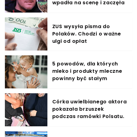
wpadła na scenę i zaczęła
krzyczeć. Publika zamarła
ZUS wysyła pisma do
Polaków. Chodzi o ważne
ulgi od opłat
5 powodów, dla których
mleko i produkty mleczne
powinny być stałym
elementem diety roczniaka
Córka uwielbianego aktora
pokazała brzuszek
podczas ramówki Polsatu.
Aż się za nią odwracali