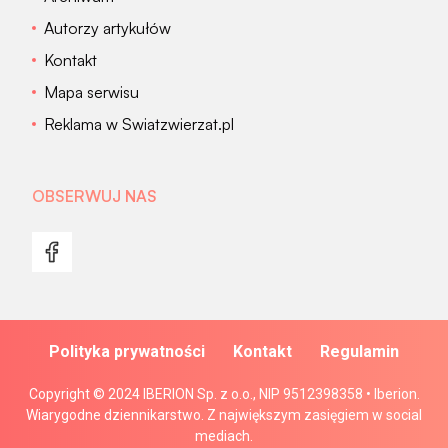
Autorzy artykułów
Kontakt
Mapa serwisu
Reklama w Swiatzwierzat.pl
OBSERWUJ NAS
Polityka prywatności
Kontakt
Regulamin
Copyright © 2024 IBERION Sp. z o.o., NIP 9512398358 • Iberion.
Wiarygodne dziennikarstwo. Z największym zasięgiem w social
mediach.