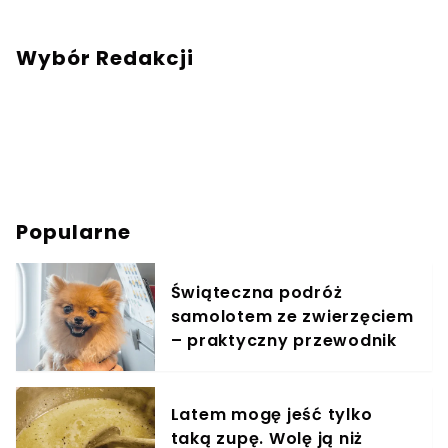
Napisz adresowaną do mnie wiadomość na
mail:
redakcja@swiatzwierzat.pl
Wybór Redakcji
Popularne
Świąteczna podróż
samolotem ze zwierzęciem
– praktyczny przewodnik
Latem mogę jeść tylko
taką zupę. Wolę ją niż