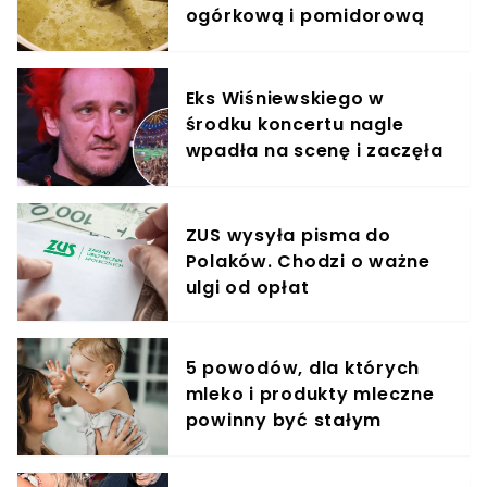
ogórkową i pomidorową
razem wzięte
Eks Wiśniewskiego w
środku koncertu nagle
wpadła na scenę i zaczęła
krzyczeć. Publika zamarła
ZUS wysyła pisma do
Polaków. Chodzi o ważne
ulgi od opłat
5 powodów, dla których
mleko i produkty mleczne
powinny być stałym
elementem diety roczniaka