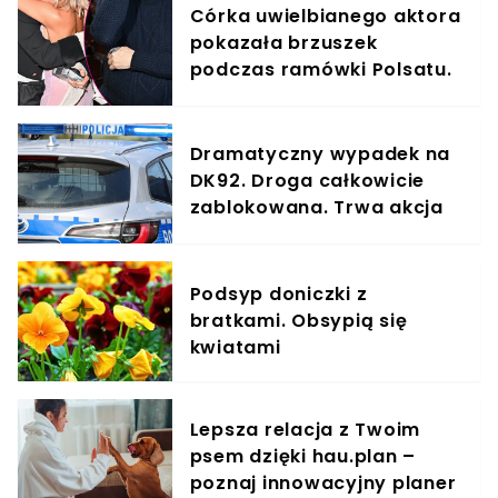
Córka uwielbianego aktora
pokazała brzuszek
podczas ramówki Polsatu.
Aż się za nią odwracali
Dramatyczny wypadek na
DK92. Droga całkowicie
zablokowana. Trwa akcja
służb
Podsyp doniczki z
bratkami. Obsypią się
kwiatami
Lepsza relacja z Twoim
psem dzięki hau.plan –
poznaj innowacyjny planer