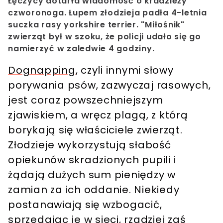
Łęczycy dotarła wiadomość o kradzieży
czworonoga. Łupem złodzieja padła 4-letnia
suczka rasy yorkshire terrier. "Miłośnik"
zwierząt był w szoku, że policji udało się go
namierzyć w zaledwie 4 godziny.
Dognapping
, czyli innymi słowy
porywania psów, zazwyczaj rasowych,
jest coraz powszechniejszym
zjawiskiem, a wręcz plagą, z którą
borykają się właściciele zwierząt.
Złodzieje wykorzystują słabość
opiekunów skradzionych pupili i
żądają dużych sum pieniędzy w
zamian za ich oddanie. Niekiedy
postanawiają się wzbogacić,
sprzedając je w sieci, rzadziej zaś