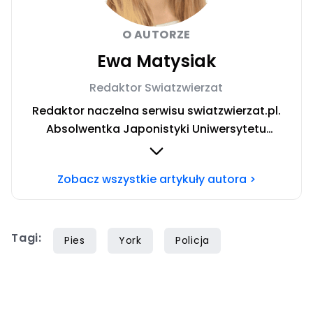
O AUTORZE
Ewa Matysiak
Redaktor Swiatzwierzat
Redaktor naczelna serwisu swiatzwierzat.pl.
Absolwentka Japonistyki Uniwersytetu
Warszawskiego. W trakcie rocznego wyjazdu
stypendialnego prowadziła badania nad
Zobacz wszystkie artykuły autora >
relacją człowiek-pies oraz roli domowych
pupili w japońskiej kulturze. W życiu prywatnym
niestrudzona podróżniczka poszukująca
Tagi:
szczęścia w licznych pasjach.
Pies
York
Policja
Niepowstrzymana chęć odkrywania nowości
skłania ją do odwiedzania co rusz to
ciekawszych miejsc na kulturalnej mapie
Warszawy.Chcesz się ze mną skontaktować?