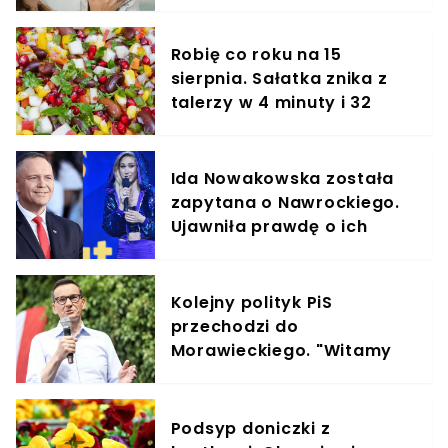
elementem diety roczniaka
Robię co roku na 15
sierpnia. Sałatka znika z
talerzy w 4 minuty i 32
sekundy
Ida Nowakowska została
zapytana o Nawrockiego.
Ujawniła prawdę o ich
spotkaniu sprzed lat
Kolejny polityk PiS
przechodzi do
Morawieckiego. "Witamy
na pokładzie"
Podsyp doniczki z