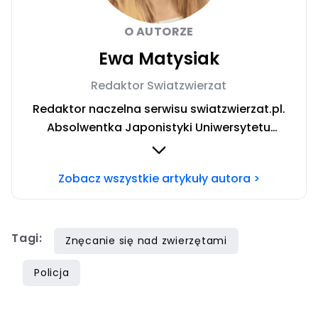
O AUTORZE
Ewa Matysiak
Redaktor Swiatzwierzat
Redaktor naczelna serwisu swiatzwierzat.pl.
Absolwentka Japonistyki Uniwersytetu
Warszawskiego. W trakcie rocznego wyjazdu
stypendialnego prowadziła badania nad
Zobacz wszystkie artykuły autora >
relacją człowiek-pies oraz roli domowych
pupili w japońskiej kulturze. W życiu prywatnym
niestrudzona podróżniczka poszukująca
Tagi:
szczęścia w licznych pasjach.
Znęcanie się nad zwierzętami
Niepowstrzymana chęć odkrywania nowości
Policja
skłania ją do odwiedzania co rusz to
ciekawszych miejsc na kulturalnej mapie
Warszawy.Chcesz się ze mną skontaktować?