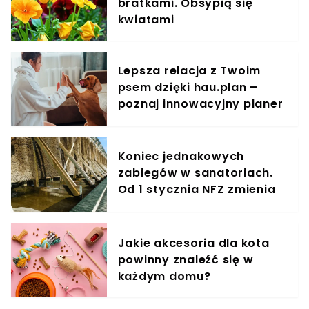
bratkami. Obsypią się
kwiatami
Lepsza relacja z Twoim
psem dzięki hau.plan –
poznaj innowacyjny planer
treningowy
Koniec jednakowych
zabiegów w sanatoriach.
Od 1 stycznia NFZ zmienia
zasady dla kuracjuszy
Jakie akcesoria dla kota
powinny znaleźć się w
każdym domu?