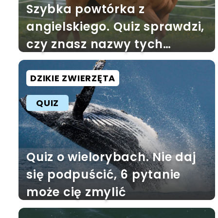
Szybka powtórka z
angielskiego. Quiz sprawdzi,
czy znasz nazwy tych
zwierząt
DZIKIE ZWIERZĘTA
QUIZ
Quiz o wielorybach. Nie daj
się podpuścić, 6 pytanie
może cię zmylić