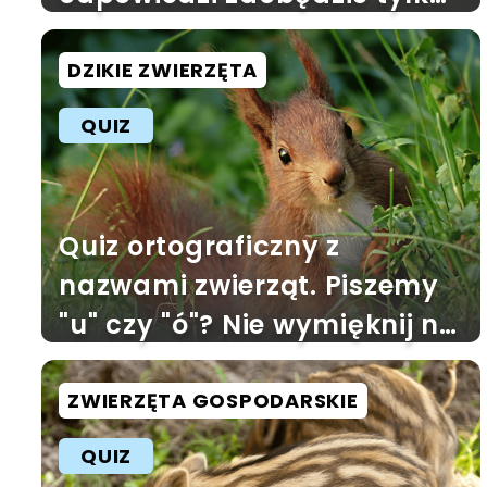
mistrz wędki
DZIKIE ZWIERZĘTA
QUIZ
Quiz ortograficzny z
nazwami zwierząt. Piszemy
"u" czy "ó"? Nie wymięknij na
trzecim pytaniu
ZWIERZĘTA GOSPODARSKIE
QUIZ