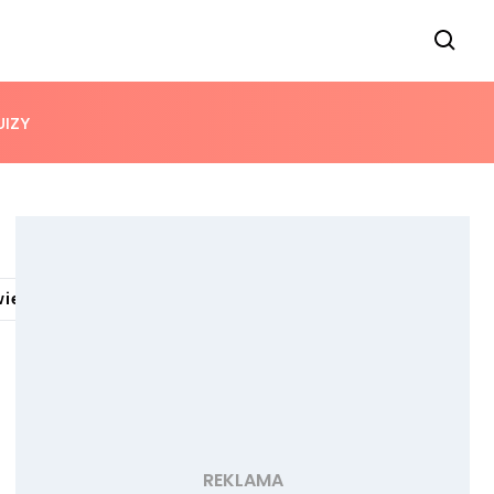
UIZY
wierzęta gospodarskie
Zwierzęta domowe