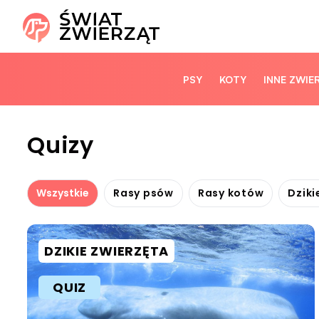
PSY
KOTY
INNE ZWIE
Quizy
Wszystkie
Rasy psów
Rasy kotów
Dziki
DZIKIE ZWIERZĘTA
QUIZ