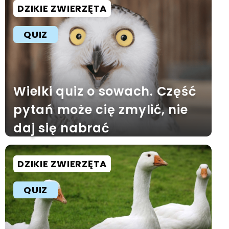
DZIKIE ZWIERZĘTA
QUIZ
Wielki quiz o sowach. Część
pytań może cię zmylić, nie
daj się nabrać
DZIKIE ZWIERZĘTA
QUIZ