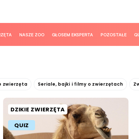
RZĘTA
NASZE ZOO
GŁOSEM EKSPERTA
POZOSTAŁE
Q
e zwierzęta
Seriale, bajki i filmy o zwierzętach
Z
DZIKIE ZWIERZĘTA
QUIZ