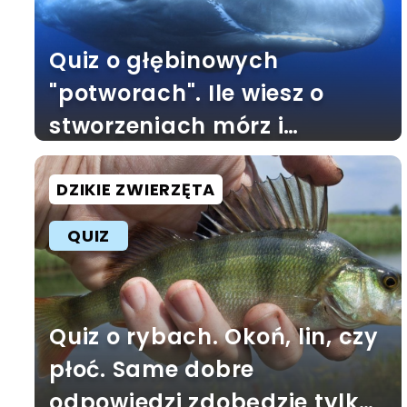
Quiz o głębinowych
"potworach". Ile wiesz o
stworzeniach mórz i
oceanów?
DZIKIE ZWIERZĘTA
QUIZ
Quiz o rybach. Okoń, lin, czy
płoć. Same dobre
odpowiedzi zdobędzie tylko