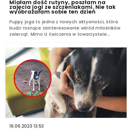
Miałam dość rutyny, poszłam na
zajęcia jogi ze szczeniakami. Nie tak
wyobrażałam sobie ten dzień
Puppy joga to jedna z nowych aktywności, która
budzi rosnące zainteresowanie wśród miłośników
zwierząt. Mimo iż ćwiczenia w towarzystwie
szczeniaków biją rekordy popularności wśród
Amerykanów, Brytyjczyków, a wreszcie i Polaków,
część ludzi spogląda na tego typu rozrywki
nieprzychylnym okiem, traktując je jako kolejne
udziwnienia i źródło niepotrzebnego stresu dla
zwierząt. A może w tym szaleństwie jest metoda?
Postanowiłam zweryfikować to osobiście.
16.06.2023 13:53