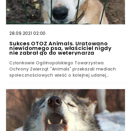
psiaków, którą można spotkać w każdym zakątku
świata. Poznaj najczęściej powtarzane mity
dotyczące wielorasowców, z którymi spotyka się
wielu właścicieli.
28.09.2021 02:00
Sukces OTOZ Animals. Uratowano
niewidomego psa, właściciel nigdy
nie zabrał go do weterynarza
Członkowie Ogólnopolskiego Towarzystwa
Ochrony Zwierząt "Animals" przekazali mediach
społecznościowych wieść o kolejnej udanej
interwencji. Ich nowym podopiecznym został
niewidomy Kacper - pies, który nigdy nie był
wypuszczany z klaustrofobicznego
kojca.Inspektorzy organizacji prozwierzęcej
prężnie działają, aby nieść pomoc potrzebującym
zwierzętom. Naturalnie nie pozostali obojętni na
los Kacperka, żyjącego na jednej z posesji na
terenie powiatu kartuskiego.