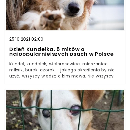
jednorazowego charakteru
25.10.2021 02:00
Dzień Kundelka. 5 mitów o
najpopularniejszych psach w Polsce
Kundel, kundelek, wielorasowiec, mieszaniec,
miksik, burek, azorek – jakiego określenia by nie
użyć, wszyscy wiedzą o kim mowa. Nie wszyscy
wiedzą, że 25 października najpopularniejsze psy
w Polsce obchodzą swoje święto. Z tej okazji
przygotowaliśmy dla Was zbiór 5 mitów, które
powiązane są z nierasowymi
czworonogami.Szacuje się, że na świecie żyje
obecnie około miliarda psów, zaś około trzy
czwarte z nich to kundelki. To najliczniejsza i
zarazem najbardziej niepowtarzalna grupa