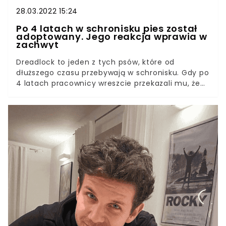
28.03.2022 15:24
Po 4 latach w schronisku pies został
adoptowany. Jego reakcja wprawia w
zachwyt
Dreadlock to jeden z tych psów, które od
dłuższego czasu przebywają w schronisku. Gdy po
4 latach pracownicy wreszcie przekazali mu, że
został adoptowany, emocje sięgnęły zenitu. Psiak
zademonstrował przed kamerą uroczy "taniec
szczęścia". Adopcja to najpiękniejszy prezent, jaki
możemy podarować bezpańskiemu
czworonogowi. Niestety, w wielu krajach
sterylizacja psów jest wciąż tematem tabu i
spotyka się z brakiem społecznej akceptacji,
przez co zwierzęta rozmnażają się w
niekontrolowany sposób i kończą w schroniskach.