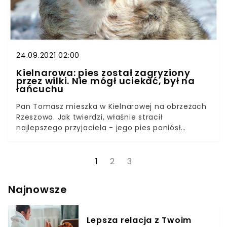
24.09.2021 02:00
Kielnarowa: pies został zagryziony
przez wilki. Nie mógł uciekać, był na
łańcuchu
Pan Tomasz mieszka w Kielnarowej na obrzeżach
Rzeszowa. Jak twierdzi, właśnie stracił
najlepszego przyjaciela - jego pies poniósł
straszną śmierć w paszczach drapieżników. Czy
dojdzie do odstrzału wilków?Pan Tomasz już
wcześniej widział, jak pod jego domem przebiega
1
2
3
zwierzę, które wziął za dużego psa. Jego pies był
wyraźnie przerażony widokiem niespodziewanego
Najnowsze
gościa i cały się trząsł, ale pan Tomasz nie
podejrzewał jeszcze, że naprawdę dojdzie do
tragedii.
Lepsza relacja z Twoim