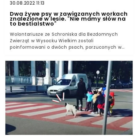
30.08.2022 11:13
Dwa żywe psy w zawiązanych workach
znalezione w lesie. "Nie mamy słów na
to bestialstwo"
Wolontariusze ze Schroniska dla Bezdomnych
Zwierząt w Wysocku Wielkim zostali
poinformowani o dwóch psach, porzuconych w
lesie w okolicach Fabianowa. O znalezisku
zaalarmowała kobieta, która je odnalazła. W
poniedziałek, 29 sierpnia w lesie w Fabianowie
(powiat ostrowski) znaleziono dwa worki. W
środku znajdowały się psy, które ktoś skazał na
powolną i bolesną śmierć, licząc, że nikt ich nie
znajdzie.