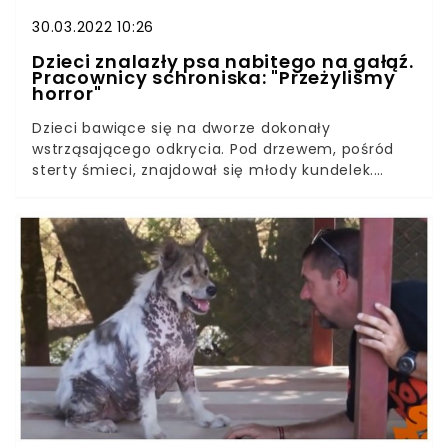
30.03.2022 10:26
Dzieci znalazły psa nabitego na gałąź.
Pracownicy schroniska: "Przeżyliśmy
horror"
Dzieci bawiące się na dworze dokonały
wstrząsającego odkrycia. Pod drzewem, pośród
sterty śmieci, znajdował się młody kundelek.
Zwierzę nie mogło ruszyć się z miejsca, jego ciało
przeszywała gruba, metrowa gałąź. Czy ktoś
zrobił mu to specjalnie? O mrożącej krew w
żyłach interwencji we wsi Stankowo w gminie
Markusy powiadomiło Schronisko dla
Bezdomnych Zwierząt "PSI RAJ" w Pasłęku. W
niedzielę, 27 marca pracownicy przytuliska
otrzymali telefon od zaniepokojonych dzieci,
które prosiły o ratunek dla rannego zwierzęcia.