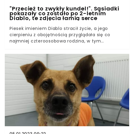
"Przecież to zwykły kundel!". Sąsiadki
pokazały co zostało po 2-letnim
Diablo, te zdjęcia łamią serce
Piesek imieniem Diablo stracił życie, a jego
cierpieniu z obojętnością przyglądała się co
najmniej czteroosobowa rodzina, w tym
dwunasto i czternastoletnie dzieci. Jedynymi
osobami, które interesowały się zaniedbanym i
opadającym z sił zwierzęciem, były nastolatki
mieszkające w sąsiedztwie. To one zabierały go
na spacery a w późniejszym czasie znalazły
rozszarpane zwłoki Diabla, ukryte na pobliskich
ogródkach działkowych. Teraz zdecydowały się
nam opowiedzieć o szczegółach tej
bulwersującej sprawy.Kundelek imieniem Diabło w
wieku około 3 miesięcy został oddzielony od
matki i przekazany w ręce nowych właścicieli. Był
upragnionym prezentem dla nastoletnich synów.
Jak to jednak zwykle bywa w przypadku
nietrafionych podarunków, kiedy okazało się, że