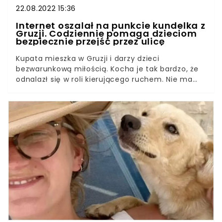
22.08.2022 15:36
Internet oszalał na punkcie kundelka z
Gruzji. Codziennie pomaga dzieciom
bezpiecznie przejść przez ulicę
Kupata mieszka w Gruzji i darzy dzieci
bezwarunkową miłością. Kocha je tak bardzo, że
odnalazł się w roli kierującego ruchem. Nie ma
dnia, by ten przyjazny czworonóg nie
przeprowadził maluchów przez przejście dla
pieszych, niejednokrotnie ryzykując przy tym
własnym życiem.