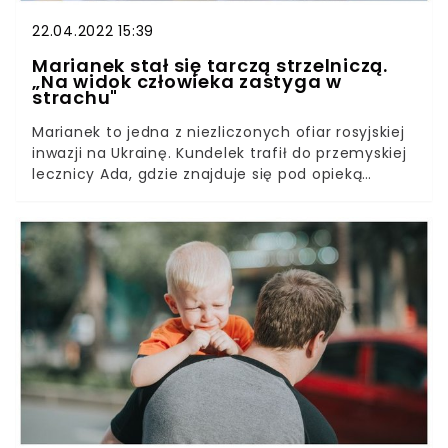
22.04.2022 15:39
Marianek stał się tarczą strzelniczą.
„Na widok człowieka zastyga w
strachu"
Marianek to jedna z niezliczonych ofiar rosyjskiej
inwazji na Ukrainę. Kundelek trafił do przemyskiej
lecznicy Ada, gdzie znajduje się pod opieką
lekarzy weterynarii. Rany i blizny na jego ciele
jednoznacznie wskazują, że człowiek celowo
sprawił mu ból.Nastał 57. dzień wojny Rosji z
Ukrainą. Sąsiedzi zza wschodniej granicy nie
poddają i wciąż walczą w obronie swojej ojczyzny,
a tymczasem do Polski przedostają się kolejni
uchodźcy, zarówno ludzie, jak i zwierzęta, którzy
na własnej skórze doświadczyli barbarzyństwa
rosyjskich żołnierzy.