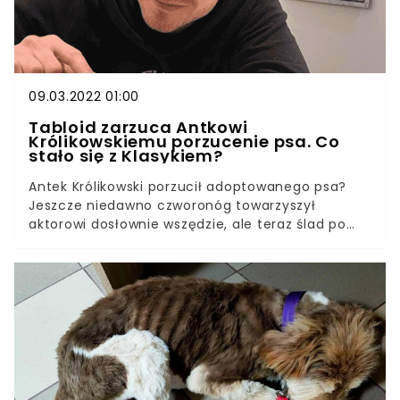
09.03.2022 01:00
Tabloid zarzuca Antkowi
Królikowskiemu porzucenie psa. Co
stało się z Klasykiem?
Antek Królikowski porzucił adoptowanego psa?
Jeszcze niedawno czworonóg towarzyszył
aktorowi dosłownie wszędzie, ale teraz ślad po
nim zaginął. Jak donosi jeden z tabloidów, pupil
nie przeprowadził się ze swoim panem do
nowego mieszkania. Co się z nim stało? 5 lat
temu gdy Antek Królikowski był jeszcze
chłopakiem Julii Wieniawy, adoptował ze
schroniska uroczego kundelka. Klasyk, bo tak
dostał na imię czworonóg, wyrósł na średnich
rozmiarów zwierzaka. Teraz, gdy aktor zakończył
związek z kolejną partnerką i postanowił