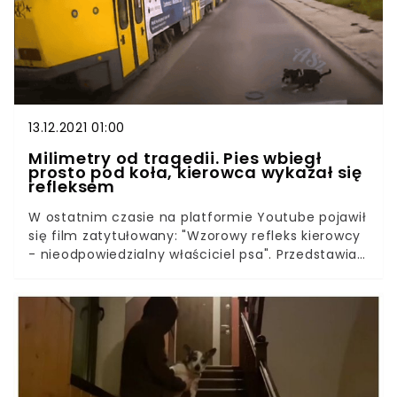
jednej z ulic w Bytomiu doszło do wypadku z
udziałem 16-letniego kundelka o imieniu Pipi.
Zwierzę nie widziało już zbyt dobrze, a na dworze
było jeszcze ciemno. W pierwszej chwili pupil
zniknął, a zaniepokojony opiekun nie wiedział, co
się stało.
13.12.2021 01:00
Milimetry od tragedii. Pies wbiegł
prosto pod koła, kierowca wykazał się
refleksem
W ostatnim czasie na platformie Youtube pojawił
się film zatytułowany: "Wzorowy refleks kierowcy
- nieodpowiedzialny właściciel psa". Przedstawia
on niebezpieczną sytuację na drodze z udziałem
kundelka. Zgodnie z tytułem, gdyby nie
błyskawiczny refleks kierującego, mogłoby dojść
do tragedii.