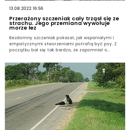
13.08.2022 16:56
Przerażony szczeniak cały trząsł się ze
strachu. Jego przemiana wywołuje
morze łez
Bezdomny szczeniak pokazał, jak wspaniałymi i
empatycznymi stworzeniami potrafią być psy. Z
początku bał się tak bardzo, że zapomniał o
jakichkolwiek innych uczuciach. Wystarczyło kilka
czułych gestów, by obdarzył swoich wybawców
bezgranicznym zaufaniem.W wielu bałkańskich
krajach natkniemy się na rzesze bezdomnych
czworonogów. Bułgaria nie jest wyjątkiem. Jeżeli
komuś naprawdę leży na sercu los
maltretowanych i pozostawionych bez opieki
zwierząt, wycieczka do tego kraju może
kosztować go wiele nerwów i łez.