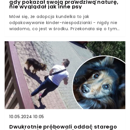
gdy pokazał swoją prawdziwą naturę,
nie wyglądał jak inne psy
Mówi się, że adopcja kundelka to jak
odpakowywanie kinder-niespodzianki - nigdy nie
wiadomo, co jest w środku. Przekonała się o tym
młoda kobieta, która postanowiła dać szansę
choremu psiakowi. Po upływie trzech lat
opiekunka zwierzęcia ledwo rozpoznaje go na
zdjęciach z okresu bycia szczenięciem. Chociaż
przemiana Wolfiego była drastyczna, właścicielka
nie przestaje go kochać.
10.05.2024 10:05
Dwukrotnie próbowali oddać starego