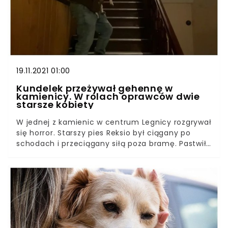
19.11.2021 01:00
Kundelek przeżywał gehennę w
kamienicy. W rolach oprawców dwie
starsze kobiety
W jednej z kamienic w centrum Legnicy rozgrywał
się horror. Starszy pies Reksio był ciągany po
schodach i przeciągany siłą poza bramę. Pastwiły
się nad nim sadystki w starszym wieku. Na prośbę
sąsiadów przedstawiciele organizacji
prozwierzęcej EKOSTRAŻ przyjechali odebrać
zwierzę.Starszy, cierpiący, zniedołężniały ruchowo
piesek był ciągany po schodach niczym kawałek
szmaty. Za wszystkim stały dwie starsze kobiety.
Skandaliczna sytuacja bynajmniej nie miała