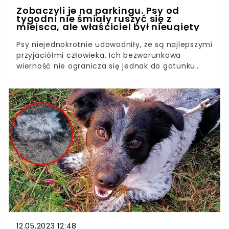
Zobaczyli je na parkingu. Psy od
tygodni nie śmiały ruszyć się z
miejsca, ale właściciel był nieugięty
Psy niejednokrotnie udowodniły, że są najlepszymi
przyjaciółmi człowieka. Ich bezwarunkowa
wierność nie ogranicza się jednak do gatunku
ludzkiego. W kryzysowych sytuacjach zwierzaki
wychowywane razem będą wspierać siebie
nawzajem tak długo, jak będzie to konieczne. Tak
było w przypadku dwóch czworonogów
znalezionych na jednym z parkingów na
Florydzie. Przerażone sytuacją psy od dwóch
tygodni cierpliwie czekały na osobę, którą
kochają najbardziej. Nawet do głowy im nie
przyszło, że mogą się nie doczekać.
12.05.2023 12:48