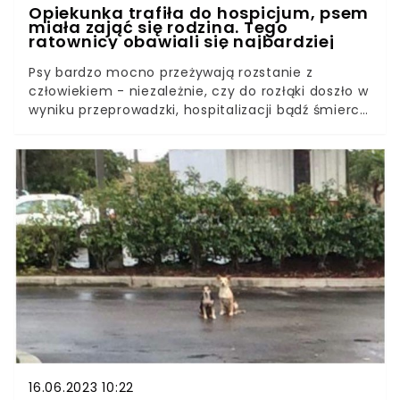
Opiekunka trafiła do hospicjum, psem
miała zająć się rodzina. Tego
ratownicy obawiali się najbardziej
Psy bardzo mocno przeżywają rozstanie z
człowiekiem - niezależnie, czy do rozłąki doszło w
wyniku przeprowadzki, hospitalizacji bądź śmierci
właściciela. Z podobnymi emocjami zwierzę
boryka się też w przypadku oddania go do
schroniska. Historia Kodiego nie jest odstępstwem
od normy. Nadeszła choroba, a opiekunka
kundelka trafiła do hospicjum. Zamiast zapewnić
pupilowi godne warunki życia, rodzina przyjęła
majątek, a Kodiego uwięziono na łańcuchu. Psem
zainteresowali się sąsiedzi.Perspektywa zdobycia
majątku budzi w ludziach demony. Niedawno
przekonali się o tym wolontariusze z Kaliskiego
Stowarzyszenia Pomocy Dla Zwierząt Help
Animals.
16.06.2023 10:22