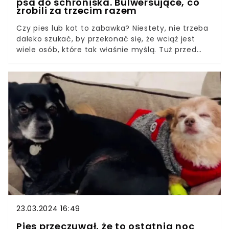
psa do schroniska. Bulwersujące, co
zrobili za trzecim razem
Czy pies lub kot to zabawka? Niestety, nie trzeba
daleko szukać, by przekonać się, że wciąż jest
wiele osób, które tak właśnie myślą. Tuż przed
majówką świat psiego seniora się zawalił. 16-letni
kundelek o imieniu Fox stał się ofiarą porzucenia.
Bo "przeszkadzał” swoim właścicielom w
rozpoczęciu nowego życia poza Polską.
23.03.2024 16:49
Pies przeczuwał, że to ostatnia noc