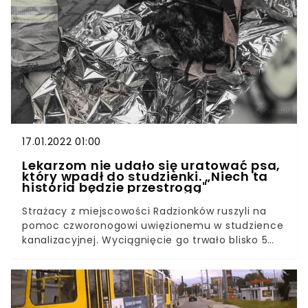
Jelczańskiego Stowarzyszenia dla Zwierząt, kiedy
przyjechali go odebrać. Skrajnie zaniedbane
zwierzę miało 10 kg niedowagi, zanik mięśni i ciało
pokryte guzami. Jego "opiekunowie" nie widzieli
winy we własnym postępowaniu.
17.01.2022 01:00
Lekarzom nie udało się uratować psa,
który wpadł do studzienki. „Niech ta
historia będzie przestrogą"
Strażacy z miejscowości Radzionków ruszyli na
pomoc czworonogowi uwięzionemu w studzience
kanalizacyjnej. Wyciągnięcie go trwało blisko 5
godzin. Chociaż historia miała się skończyć
happy endem, kundelek musiał zostać uśpiony.
Gdyby nie złodziej, który ukradł klapę studzienki,
Pipi nadal by żyła.Był czwartek rano, kiedy na