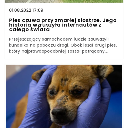
01.08.2022 17:09
Pies czuwa przy zmarłej siostrze. Jego
historia wzruszyła internautów z
całego świata
Przejeżdżający samochodem ludzie zauważyli
kundelka na poboczu drogi. Obok leżał drugi pies,
który najprawdopodobniej został potrącony.
Okazuje się, że czworonóg czuwał przy swojej
zmarłej siostrze i własnym ciałem bronił jej przed
obcymi. Psy są znane ze swojej lojalności, ale
niewielu z nas może zrozumieć, jak głęboka jest
ich oddanie względem swoich bliskich. Oto
kolejny przykład tego, dlaczego nie zasługujemy
na te wspaniałe istoty.