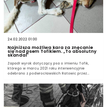
radykalnie zmienić swoje życie, na jaw wyszły
niepokojące informacje o jego podopiecznym.
24.02.2022 01:00
Najniższa możliwa kara za znęcanie
się nad psem Tofikiem. „To absolutny
skandal"
Zapadł wyrok dotyczący psa o imieniu Tofik,
którego w marcu 2021 roku interwencyjnie
odebrano z podwrocławskich Ratowic przez
Dolnośląską Straż ds. Ochrony Zwierząt. Mimo, iż
zamożnym właścicielom nie brakowało środków
do życia, ani nie zapewnili psu dogodnych
warunków bytowania ani go nie leczyli. On jest
stary, niech tu dokona żywota - takie słowa
usłyszeli od pseudowłaścicielki Tofika członkowie