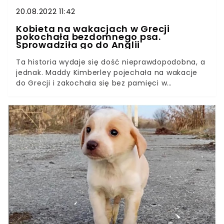
20.08.2022 11:42
Kobieta na wakacjach w Grecji
pokochała bezdomnego psa.
Sprowadziła go do Anglii
Ta historia wydaje się dość nieprawdopodobna, a
jednak. Maddy Kimberley pojechała na wakacje
do Grecji i zakochała się bez pamięci w
bezpańskim psie. Z każdym dniem ich więź
stawała się coraz silniejsza, dlatego dla kobiety
było oczywiste, że musi sprowadzić go do Wielkiej
Brytanii. Nie było to jednak łatwe zadanie.Grecja
kojarzy się głównie ze wspaniałymi wyspami,
pysznym jedzeniem, białymi domami na tle
lazurowego morza, zorbą, bogatą kulturą i
historią starożytną. Z pewnością ogromnym
zaskoczeniem dla turystów może okazać się
widok bezdomnych stworzeń, które można
spotkać na każdej uliczce i w każdym zaułku.
Sposoby traktowanie zwierząt różnią się bowiem
w zależności od szerokości geograficznej.