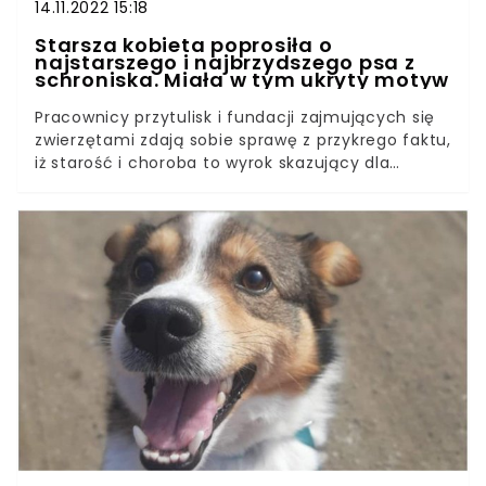
14.11.2022 15:18
Starsza kobieta poprosiła o
najstarszego i najbrzydszego psa z
schroniska. Miała w tym ukryty motyw
Pracownicy przytulisk i fundacji zajmujących się
zwierzętami zdają sobie sprawę z przykrego faktu,
iż starość i choroba to wyrok skazujący dla
większości podopiecznych. Istnieją jednak pewne
wyjątki od reguły. 72-letnia kobieta przyszła do
schronisku dla zwierząt z prośbą o adopcję
najstarszego i najbrzydszego psa. Wolontariusze z
początku byli podejrzliwi, jednak szybko odkryli, że
za decyzją o przygarnięcie czworonoga krył się
odruch serca. Schroniska pękają w szwach od
psiaków w różnym przedziale wiekowym,
aczkolwiek nie da się ukryć, że zdecydowaną
większość stanowią zwierzęta starsze i obciążone
różnymi dolegliwościami zdrowotnymi. To właśnie
one mają dużo mniejsze szanse na znalezienie
nowego domu w porównaniu ze szczeniętami w
typie popularnych ras. Im młodszy, ładniejszy i