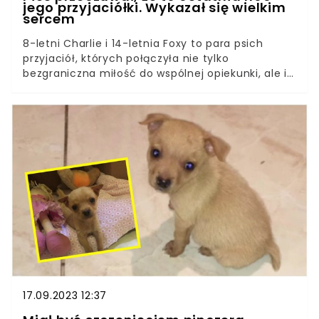
jego przyjaciółki. Wykazał się wielkim
sercem
8-letni Charlie i 14-letnia Foxy to para psich
przyjaciół, których połączyła nie tylko
bezgraniczna miłość do wspólnej opiekunki, ale i
więź wymykająca się wszelkim schematom.
Niestety zdiagnozowane problemy zdrowotne nie
dawały szans na wyzdrowienie. Nieco młodszy
pies przeczuwał, że zostało im mało czasu, a
pożegnanie to kwestia godzin, nie dni. Teraz, jak
nigdy wcześniej, Foxy potrzebowała wsparcia, a
Charlie nie mógł jej zawieść.
17.09.2023 12:37