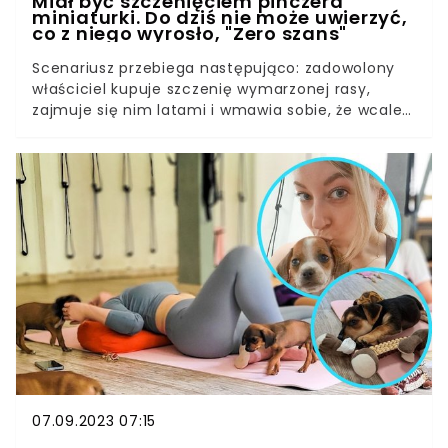
Miał być szczenięciem pinczera
miniaturki. Do dziś nie może uwierzyć,
co z niego wyrosło, "Zero szans"
Scenariusz przebiega następująco: zadowolony
właściciel kupuje szczenię wymarzonej rasy,
zajmuje się nim latami i wmawia sobie, że wcale
nie został oszukany. W końcu nastaje moment, w
którym nawet najbardziej ufny opiekun musi
przestać wierzyć, że wykapany pitbull, którego
ma przed oczami, wcale nie jest łagodnym
labradorem, którego sprzedał mu hodowca.
Podobny scenariusz przeżyła kobieta, która na
TikToku pokazała transformację swojego
pinczera miniaturki. Internauci nie zostawili na
niej suchej nitki. Nie mogli uwierzyć, że dała się
tak nabrać.
07.09.2023 07:15