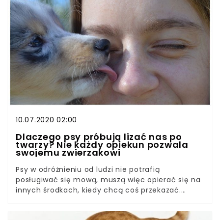
niezależnie od tego co on robi. Nawet śpiące
mruczki przyciągają uwagę ludzi. Wiele osób nie
wie, że kot zamykający oczy gdy człowiek go
głaszcze, nie wyraża jedynie przyjemności z racji
na pieszczoty, których doświadcza. Jeśli powieki
zwierzaka stykają się, znaczy to, że przede
wszystkim ufa nam i czuje się bezpiecznie.
10.07.2020 02:00
Dlaczego psy próbują lizać nas po
twarzy? Nie każdy opiekun pozwala
swojemu zwierzakowi
Psy w odróżnieniu od ludzi nie potrafią
posługiwać się mową, muszą więc opierać się na
innych środkach, kiedy chcą coś przekazać.
Ludzie często nadinterpretowują zachowania
swoich zwierząt, przypisując im ogromną