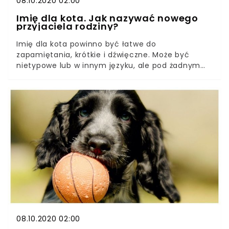
08.10.2020 02:00
Imię dla kota. Jak nazywać nowego
przyjaciela rodziny?
Imię dla kota powinno być łatwe do
zapamiętania, krótkie i dźwięczne. Może być
nietypowe lub w innym języku, ale pod żadnym
pozorem nie może być obraźliwe! Imię nie
powinno kojarzyć się negatywnie, być kłopotliwe
dla kogoś do wymówienia. Imię dla kota nie musi
zaczynać się na tę samą literę, co mają ich
rodzice, chyba że hodowca w umowie zaznaczył
inaczej. Przy wyborze imienia warto kierować się
charakterystycznymi cechami zwierzaka. Czy kot
ma długi ogon, białe skarpetki albo bardzo głośno
mruczy? Poobserwuj mruczka przez kilka dni i
dopiero potem podejmij decyzję.
08.10.2020 02:00