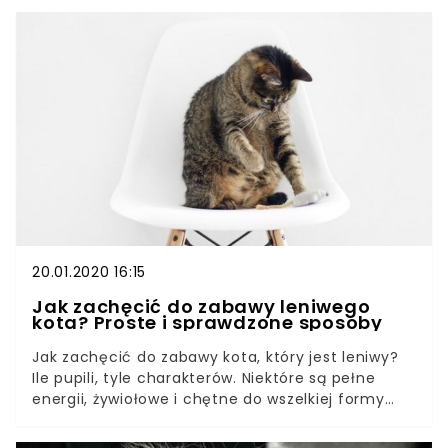
już dziś!Wykopywanie żwirku przez koty spędza
sen z powiek wielu właścicielom. Ta
problematyczna kwestia spotyka wielu z nich.
Często zastanawiamy się, gdzie leży przyczyna
takiego zachowania i czym jest spowodowana.
Dlaczego kot wyrzuca żwirek z kuwety?
Szczegółową odpowiedź znajdziecie w poniższym
artykule.
20.01.2020 16:15
Jak zachęcić do zabawy leniwego
kota? Proste i sprawdzone sposoby
Jak zachęcić do zabawy kota, który jest leniwy?
Ile pupili, tyle charakterów. Niektóre są pełne
energii, żywiołowe i chętne do wszelkiej formy
aktywności, inne zaś całe dnie spędzałyby na
drzemce, budząc się wyłącznie po to, by zajrzeć