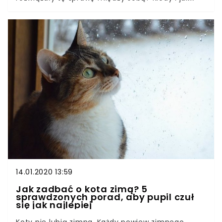
interweniować? To bardzo ważna kwestia,
zwłaszcza dla tych z was, którzy posiadają więcej
niż jednego kota. Taka sytuacja może, choć
wcale nie musi mieć miejsca. Jak się zachować?
Gdy koty się biją warto najpierw zadać sobie
pytanie czy jest to prawdziwa walka na śmierć i
życie, czy raczej niewinna, lecz groźnie
wyglądająca dla nas, zabawa. Posiadanie więcej
niż jednego kota to naprawdę świetny pomysł,
zarówno dla kociaków, jak i dla właściciela. W
końcu to dwa razy więcej puszystych ogonków,
słodkich łapek, mruczenia i przytulania, ale także
dwa razy więcej sierści w domu.
14.01.2020 13:59
Jak zadbać o kota zimą? 5
sprawdzonych porad, aby pupil czuł
się jak najlepiej
Koty nie lubią zimna. Każdy powiew zimnego