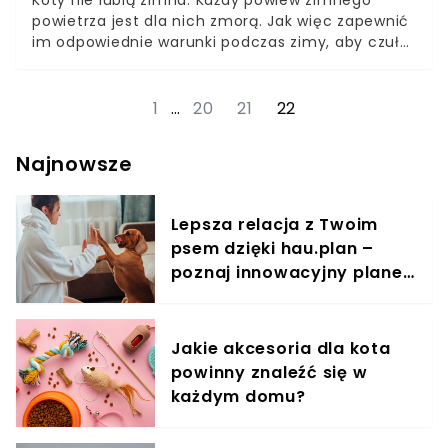
powietrza jest dla nich zmorą. Jak więc zapewnić
im odpowiednie warunki podczas zimy, aby czuły
się bezpiecznie i zawsze było im ciepło?
Przedstawiamy pięć sprawdzonych porad. Kot i
ciepło to idealny duet. Można śmiało powiedzieć,
1
…
20
21
22
iż rozumieją się bez słów. Podobnie jest z ludźmi,
którzy w większości wolą wyższe temperatury.
Najnowsze
Różnica jest jednak taka, że człowiek w trakcie
zimy może założyć sweter, owinąć się kocem i
ubrać podwójne skarpetki, kot zaś nie. Mróz
Lepsza relacja z Twoim
doskwiera im tak, jak nam. Poniżej przeczytaj kilka
psem dzięki hau.plan –
porad, jak zadbać o kota zimą.
poznaj innowacyjny planer
treningowy
Jakie akcesoria dla kota
powinny znaleźć się w
każdym domu?