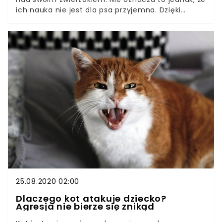
ich nauka nie jest dla psa przyjemna. Dzięki
stosowaniu metod pozytywnych, trening stanowi
dla psa bardziej wyzwanie czy łamigłówkę niż
przykry obowiązek. Zwierzak musi zastanowić się,
by wykombinować jakiej reakcji od niego
oczekujemy. Często dostaje wskazówki od
właściciela. Czworonogi entuzjastycznie reagują
na trening także ze względu na smaczne
przysmaki stanowiące w nim nagrody. Istnieje
kilka podstawowych poleceń, które powinien
poznać każdy z nich. Na szczęście większość zna
je instynktownie, ich poznawanie polega więc
głównie na powiązaniu danego zachowania z
dźwiękiem głosu opiekuna.
25.08.2020 02:00
Dlaczego kot atakuje dziecko?
Agresja nie bierze się znikąd