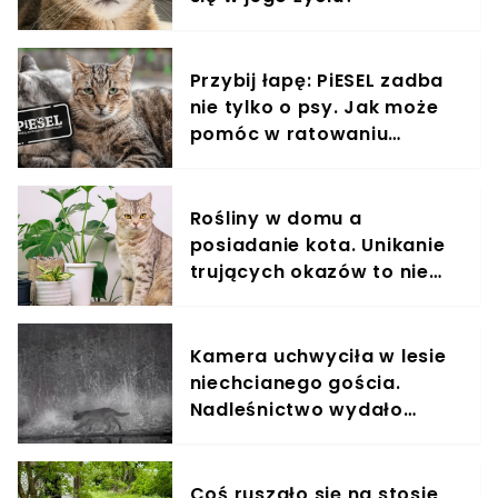
Przybij łapę: PiESEL zadba
nie tylko o psy. Jak może
pomóc w ratowaniu
kotów?
Rośliny w domu a
posiadanie kota. Unikanie
trujących okazów to nie
wszystko
Kamera uchwyciła w lesie
niechcianego gościa.
Nadleśnictwo wydało
komunikat
Coś ruszało się na stosie