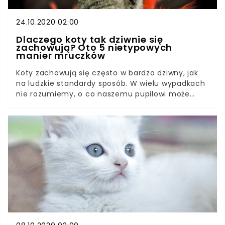
24.10.2020 02:00
Dlaczego koty tak dziwnie się
zachowują? Oto 5 nietypowych
manier mruczków
Koty zachowują się często w bardzo dziwny, jak
na ludzkie standardy sposób. W wielu wypadkach
nie rozumiemy, o co naszemu pupilowi może
chodzić. Czasem zwierzak przemierza dom,
głośno miaucząc, jednak nie chcąc jeść, pić ani
się bawić. W innych wypadkach zwierzak ociera
się o nasze nogi, jakby domagał się pieszczot,
jednak gdy tylko odwrócimy się w jego stronę, od
razu ucieka. Logika wydaje się nie być mocną
stroną mruczków, jednak czy aby na pewno
powinniśmy mierzyć je ludzką miarą? Poniżej
spróbujemy wyjaśnić kilka specyficznych kocich
zachowań.