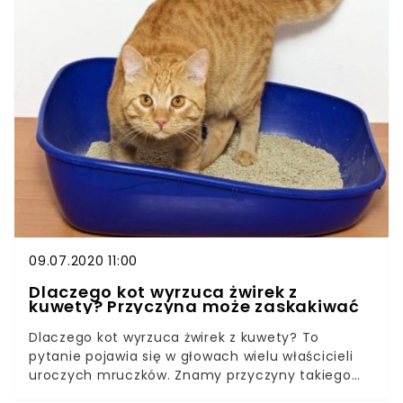
inteligencję czy wrażliwość, gdy te po prostu
reagują instynktownie. Zdarza się też, że pies
wykazujący się niebywałymi, jak na swój gatunek
cechami, nie zostaje doceniony i zrozumiany.
Próbując zrozumieć naszego zwierzaka, musimy
poznać garść informacji ułatwiających
odczytywanie wysyłanych przez niego sygnałów.
09.07.2020 11:00
Dlaczego kot wyrzuca żwirek z
kuwety? Przyczyna może zaskakiwać
Dlaczego kot wyrzuca żwirek z kuwety? To
pytanie pojawia się w głowach wielu właścicieli
uroczych mruczków. Znamy przyczyny takiego
zachowania! Jak temu zaradzić? Dowiedzcie się