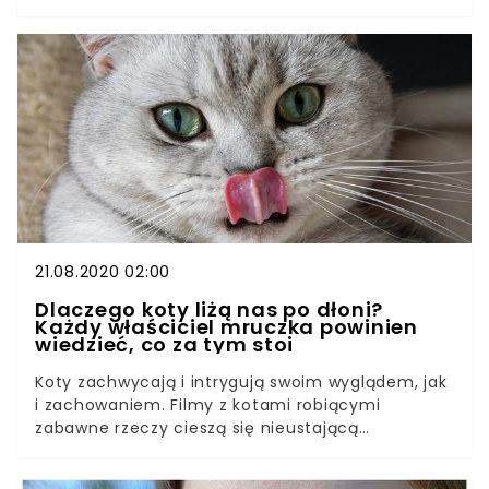
dłuższego czasu są hodowane w domach, tak by
zabawiały ludzi, którym może doskwierać
samotność lub nuda. Takie czworonogi najlepiej
czują się u boku swojego pana. Wiele z nich to
aktywne psiaki, które liczą na to, że właściciele
będą dostarczać im jak najwięcej rozrywki.
Większość z nich należy do mniejszych typów
psa, mieszczących się wszędzie tam, gdzie chce
udać się ich opiekun.
21.08.2020 02:00
Dlaczego koty liżą nas po dłoni?
Każdy właściciel mruczka powinien
wiedzieć, co za tym stoi
Koty zachwycają i intrygują swoim wyglądem, jak
i zachowaniem. Filmy z kotami robiącymi
zabawne rzeczy cieszą się nieustającą
popularnością w sieci. Wiele osób potrafi
godzinami wpatrywać się w swojego pupila,