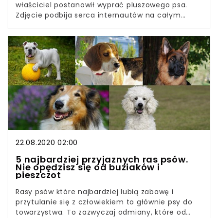
właściciel postanowił wyprać pluszowego psa.
Zdjęcie podbija serca internautów na całym
świecie. Przerażony labrador wygląda, jakby miało
się stać coś strasznego!Labrador był kompletnie
przerażony, gdy jego właściciel wrzucił jego
pluszowego psa do pralki. Zwierzakowi wydawało
się, że jest on prawdziwy! Chciał ratować kolegę z
opresji.
22.08.2020 02:00
5 najbardziej przyjaznych ras psów.
Nie opędzisz się od buziaków i
pieszczot
Rasy psów które najbardziej lubią zabawę i
przytulanie się z człowiekiem to głównie psy do
towarzystwa. To zazwyczaj odmiany, które od