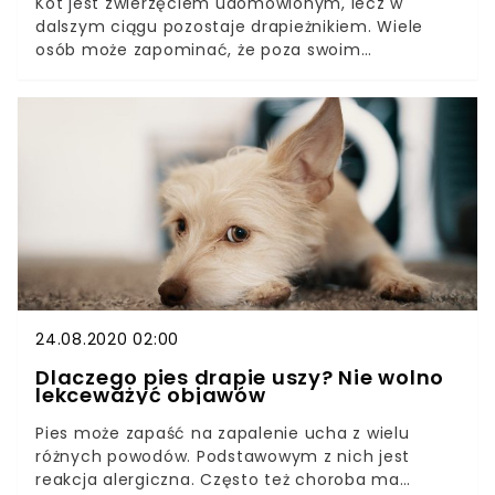
Kot jest zwierzęciem udomowionym, lecz w
dalszym ciągu pozostaje drapieżnikiem. Wiele
osób może zapominać, że poza swoim
rozmiarem, w wielu kwestiach koty domowe nie
różnią się przesadnie od swoich większych
kuzynów, takich jak lwy, pumy czy lamparty. W
kociej naturze zakorzenione jest pragnienie do
polowań na ofiarę, dlatego nawet w domowych
mruczkach, co pewien czas mogą odezwać się
wrodzone instynkty. Niektórzy opiekunowie mogą
narzekać na niekontrolowane wybuchy agresji ze
strony ich pupili. Jakie jest jej źródło i co zrobić,
aby wybuchowe kociaki podporządkowały się
zasadom panującym w domu i zaprzestały
ataków na niczego nie podejrzewających
24.08.2020 02:00
członków rodziny? Behawioryści tłumaczą krok po
Dlaczego pies drapie uszy? Nie wolno
kroku.
lekceważyć objawów
Pies może zapaść na zapalenie ucha z wielu
różnych powodów. Podstawowym z nich jest
reakcja alergiczna. Często też choroba ma