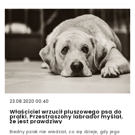
związek z obiektem, który wpada do kanału
słuchowego i podrażnia wrażliwe tkanki. Zdarza
się także, że za ból i swędzenie tego wrażliwego
narządu odpowiadają pasożyty. Jeśli pies drapie
się po uszach, lub odczuwa ból, gdy ich dotykamy
w większości wypadków będzie zmagał się ze
stanem zapalnym ucha zewnętrznego. W
rzadszych wypadkach będziemy mieć do
czynienia z poważniejszymi schorzeniami.
23.08.2020 00:40
Właściciel wrzucił pluszowego psa do
pralki. Przestraszony labrador myślał,
że jest prawdziwy
Biedny psiak nie wiedział, co się dzieje, gdy jego