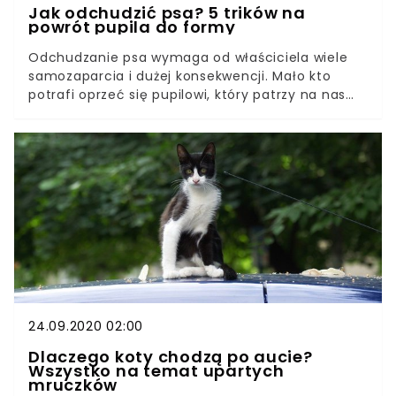
Jak odchudzić psa? 5 trików na
powrót pupila do formy
Odchudzanie psa wymaga od właściciela wiele
samozaparcia i dużej konsekwencji. Mało kto
potrafi oprzeć się pupilowi, który patrzy na nas
wielkimi szklistymi oczkami, dopraszając się o kęs
naszego jedzenia. Właściciele, którym zależy na
zdrowiu ich zwierzęcia, muszą nauczyć się mu
odmawiać. Czworonogi nie posiadają
świadomości pozwalającej im samodzielnie
ograniczyć przyjmowanie pokarmu. Zazwyczaj
psiak, któremu uda się dorwać do
nieograniczonych zapasów karmy, będzie jadł tak
długo, aż nie poczuje się źle z przejedzenia.
24.09.2020 02:00
Dlaczego koty chodzą po aucie?
Wszystko na temat upartych
mruczków