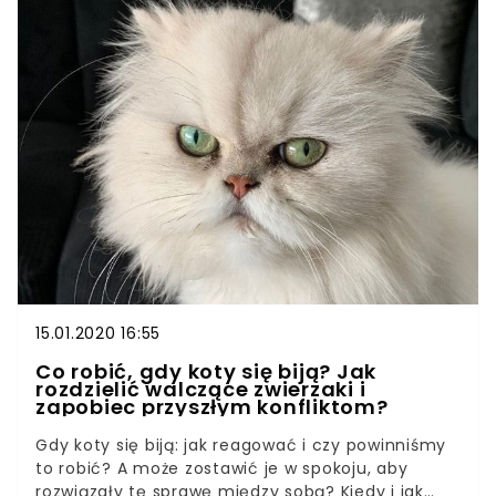
do miski. Jak poradzić sobie ze zwierzakiem, który
jest prawdziwym leniuchem? Przedstawiamy
proste sposoby! Na dobre funkcjonowanie
naszego pupila wpływają nie tylko warunki, w
jakich przebywa, ale również ruch, który powinien
być mu dostarczany regularnie. Dlaczego jest to
tak istotne? Czy chęć do zabawy zmniejsza się
wraz z wiekiem?
15.01.2020 16:55
Co robić, gdy koty się biją? Jak
rozdzielić walczące zwierzaki i
zapobiec przyszłym konfliktom?
Gdy koty się biją: jak reagować i czy powinniśmy
to robić? A może zostawić je w spokoju, aby
rozwiązały tę sprawę między sobą? Kiedy i jak