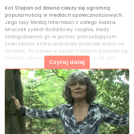
Kot Stepan od dawna cieszy się ogromną
popularnością w mediach społecznościowych.
Jego losy śledzą internauci z całego świata.
Mruczek zyskał dodatkowy rozgłos, kiedy
zaangażowano go w pomoc potrzebującym
zwierzętom, które ucierpiały podczas wojny na
Ukrainie. Po czasie w social mediach pojawiła się
również informacja o jego “ślubie". A jak dziś
Czytaj dalej
wygląda jego życie?