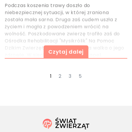
Podczas koszenia trawy doszło do
niebezpiecznej sytuacji, w której zraniona
została mała sarna. Druga zaś cudem uszła z
życiem i mogła z powodzeniem wrócić na
wolność. Poszkodowane zwierzę trafiło zaś do
Ośrodka Rehabilitacji "Mysikrólik" Na Pomoc
Dzikim Zwierzętom, w którym trwa walka o jego
Czytaj dalej
zdrowie. W sieci pojawił się ważny apel.
1
2
3
5