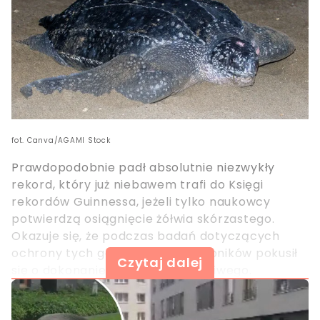
fot. Canva/AGAMI Stock
Prawdopodobnie padł absolutnie niezwykły
rekord, który już niebawem trafi do Księgi
rekordów Guinnessa, jeżeli tylko naukowcy
potwierdzą osiągnięcie żółwia skórzastego.
Okazuje się, że podczas badań dotyczących
ochrony tych gadów jeden z osobników pokusił
Czytaj dalej
się o dokonanie niemalże niemożliwego.