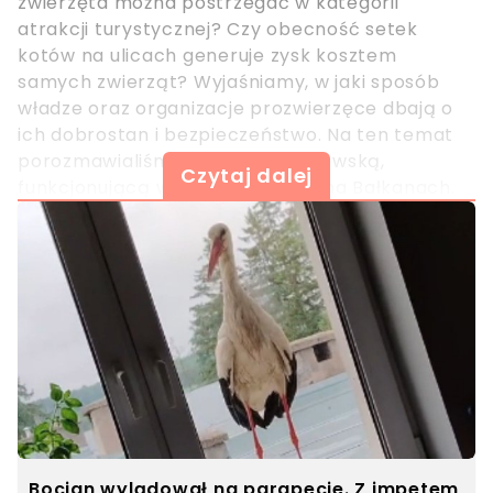
zwierzęta można postrzegać w kategorii
atrakcji turystycznej? Czy obecność setek
kotów na ulicach generuje zysk kosztem
samych zwierząt? Wyjaśniamy, w jaki sposób
władze oraz organizacje prozwierzęce dbają o
ich dobrostan i bezpieczeństwo. Na ten temat
porozmawialiśmy z Lilianą Wiadrowską,
Czytaj dalej
funkcjonującą w sieci jako Polka na Bałkanach.
Bocian wylądował na parapecie. Z impetem