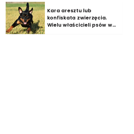
Kara aresztu lub
konfiskata zwierzęcia.
Wielu właścicieli psów w
Polsce nieświadomie łamie
prawo