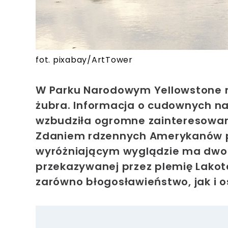
fot. pixabay/ArtTower
W Parku Narodowym Yellowstone na
żubra. Informacja o cudownych nar
wzbudziła ogromne zainteresowani
Zdaniem rdzennych Amerykanów po
wyróżniającym wyglądzie ma dwoi
przekazywanej przez plemię Lakot
zarówno błogosławieństwo, jak i o