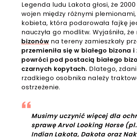
Legenda ludu Lakota głosi, że 2000 
wojen między różnymi plemionami, 
kobieta, która podarowała fajkę j
nauczyła go modlitw. Wyjaśniła, ż
bizonów
na tereny zamieszkały prz
przemieniła się w białego bizona 
powróci pod postacią białego bizo
czarnych kopytach.
Dlatego, zdani
rzadkiego osobnika należy trakto
ostrzeżenie.
Musimy uczynić więcej dla ochr
sprawę Arvol Looking Horse (p
Indian Lakota, Dakota oraz Nako