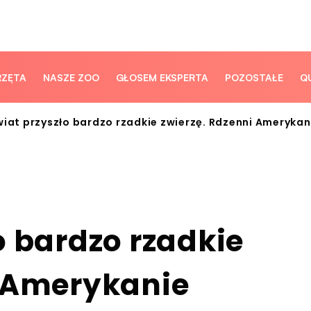
RZĘTA
NASZE ZOO
GŁOSEM EKSPERTA
POZOSTAŁE
Q
wiat przyszło bardzo rzadkie zwierzę. Rdzenni Amerykan
o bardzo rzadkie
i Amerykanie