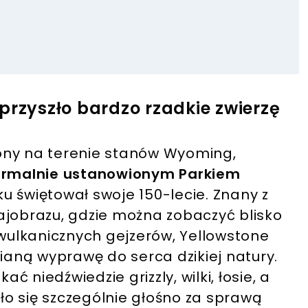
przyszło bardzo rzadkie zwierzę
ony na terenie stanów Wyoming,
ormalnie ustanowionym Parkiem
ku świętował swoje 150-lecie. Znany z
ajobrazu, gdzie można zobaczyć blisko
ulkanicznych gejzerów, Yellowstone
aną wyprawę do serca dzikiej natury.
 niedźwiedzie grizzly, wilki, łosie, a
iło się szczególnie głośno za sprawą