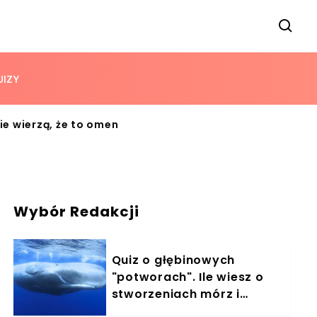
UIZY
ie wierzą, że to omen
Wybór Redakcji
Quiz o głębinowych
"potworach". Ile wiesz o
stworzeniach mórz i
oceanów?