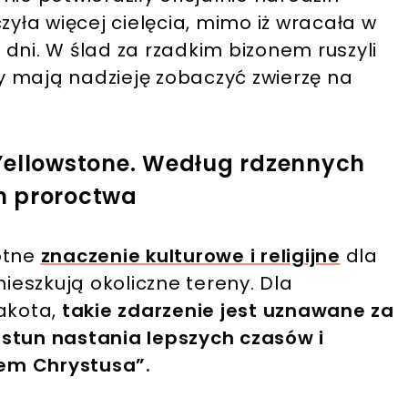
zyła więcej cielęcia, mimo iż wracała w
dni. W ślad za rzadkim bizonem ruszyli
zy mają nadzieję zobaczyć zwierzę na
Yellowstone. Według rdzennych
m proroctwa
otne
znaczenie kulturowe i religijne
dla
eszkują okoliczne tereny. Dla
Lakota,
takie zdarzenie jest uznawane za
astun nastania lepszych czasów i
em Chrystusa”.