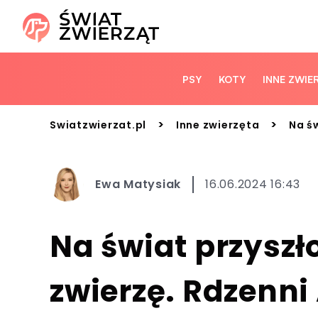
PSY
KOTY
INNE ZWIE
>
>
Swiatzwierzat.pl
Inne zwierzęta
Na ś
Ewa Matysiak
16.06.2024 16:43
Na świat przyszł
zwierzę. Rdzenn