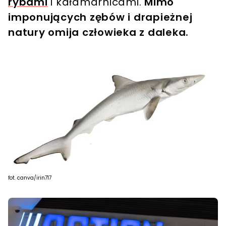
rybami
i kałamarnicami.
Mimo
imponujących zębów i drapieżnej
natury omija człowieka z daleka.
fot. canva/irin717