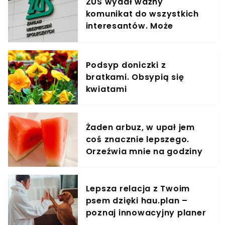
ZUS wydał ważny
komunikat do wszystkich
interesantów. Może
pokrzyżować plany.
"Przepraszamy"
Podsyp doniczki z
bratkami. Obsypią się
kwiatami
Żaden arbuz, w upał jem
coś znacznie lepszego.
Orzeźwia mnie na godziny
Lepsza relacja z Twoim
psem dzięki hau.plan –
poznaj innowacyjny planer
treningowy