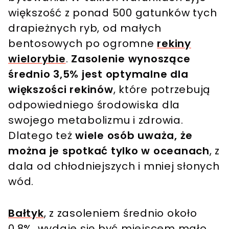
większość z ponad 500 gatunków tych
drapieżnych ryb, od małych
bentosowych po ogromne
rekiny
wielorybie
.
Zasolenie wynoszące
średnio 3,5% jest optymalne dla
większości rekinów
, które potrzebują
odpowiedniego środowiska dla
swojego metabolizmu i zdrowia.
Dlatego też
wiele osób uważa, że
można je spotkać tylko w oceanach
, z
dala od chłodniejszych i mniej słonych
wód.
Bałtyk
, z zasoleniem średnio około
0,8%, wydaje się być miejscem mało