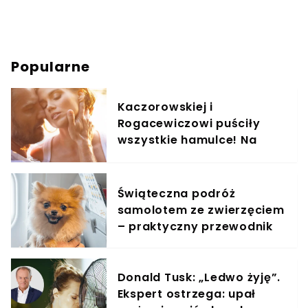
Popularne
Kaczorowskiej i
Rogacewiczowi puściły
wszystkie hamulce! Na
zdjęciach widać, co
wyprawiali w wodzie
Świąteczna podróż
samolotem ze zwierzęciem
– praktyczny przewodnik
Donald Tusk: „Ledwo żyję”.
Ekspert ostrzega: upał