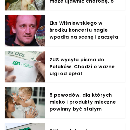
może ujawnić chorobę, o
której nie masz pojęcia
Eks Wiśniewskiego w
środku koncertu nagle
wpadła na scenę i zaczęła
krzyczeć. Publika zamarła
ZUS wysyła pisma do
Polaków. Chodzi o ważne
ulgi od opłat
5 powodów, dla których
mleko i produkty mleczne
powinny być stałym
elementem diety roczniaka