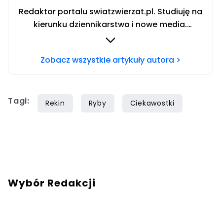
Redaktor portalu swiatzwierzat.pl. Studiuję na
kierunku dziennikarstwo i nowe media.
Interesują mnie sprawy społeczne i wydarzenia
kulturalne. Jestem wielką miłośniczką zwierząt
Zobacz wszystkie artykuły autora >
stale szkolącą się w tematyce zachowania
psów. Prywatnie właścicielka dwóch
czworonogów — cudownego psa o imieniu
Tagi:
Lukier i kota bez ogona zwanego Ryszardem.
Rekin
Ryby
Ciekawostki
Wolne chwile spędzam jeżdżąc motocyklem i
stojąc za konsolą DJ-ską.
Wybór Redakcji