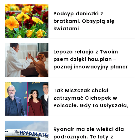
Podsyp doniczki z
bratkami. Obsypią się
kwiatami
Lepsza relacja z Twoim
psem dzięki hau.plan –
poznaj innowacyjny planer
treningowy
Tak Miszczak chciał
zatrzymać Cichopek w
Polsacie. Gdy to usłyszała,
odmówiła
Ryanair ma złe wieści dla
podróżnych. Te loty z