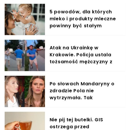
5 powodów, dla których
mleko i produkty mleczne
powinny być stałym
elementem diety roczniaka
Atak na Ukrainkę w
Krakowie. Policja ustala
tożsamość mężczyzny z
nagrania
Po słowach Mandaryny o
zdradzie Pola nie
wytrzymała. Tak
odpowiedziała
Nie pij tej butelki. GIS
ostrzega przed