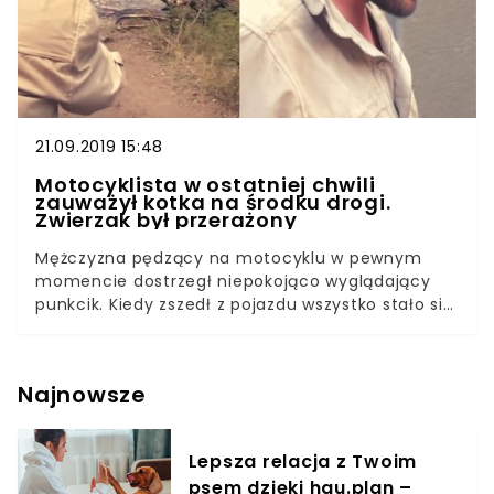
21.09.2019 15:48
Motocyklista w ostatniej chwili
zauważył kotka na środku drogi.
Zwierzak był przerażony
Mężczyzna pędzący na motocyklu w pewnym
momencie dostrzegł niepokojąco wyglądający
punkcik. Kiedy zszedł z pojazdu wszystko stało się
jasne. Był to… mały kociak! Przerażony futrzak
znajdował się na środku drogi i sprawiał wrażenie
zupełnie zagubionego. Przecież mogło zakończyć
Najnowsze
się to prawdziwą tragedią. Do tej pory nie
wiadomo w jaki sposób kotek znalazł się na
środku ulicy, wśród rozpędzonych samochodów.
Lepsza relacja z Twoim
Jedno jest pewne- jego życie było śmiertelnie
psem dzięki hau.plan –
zagrożone. Nic dziwnego, że zwierzak był