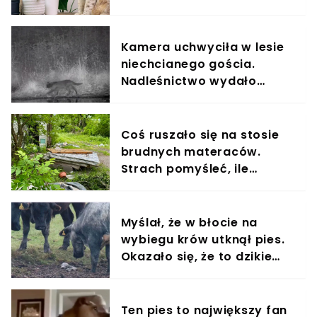
wszystko
Kamera uchwyciła w lesie
niechcianego gościa.
Nadleśnictwo wydało
komunikat
Coś ruszało się na stosie
brudnych materaców.
Strach pomyśleć, ile
czekały na pomoc
Myślał, że w błocie na
wybiegu krów utknął pies.
Okazało się, że to dzikie
zwierzę
Ten pies to największy fan