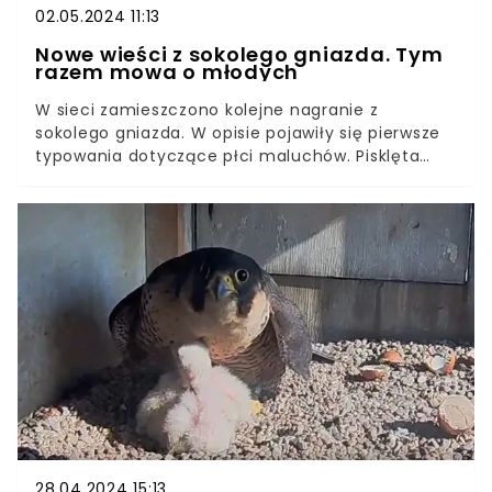
02.05.2024 11:13
Nowe wieści z sokolego gniazda. Tym
razem mowa o młodych
W sieci zamieszczono kolejne nagranie z
sokolego gniazda. W opisie pojawiły się pierwsze
typowania dotyczące płci maluchów. Pisklęta
bardzo dobrze sobie radzą, jak na sytuację, w
której się znalazły. Dzięki sile i wytrwałości Wrotki
rosną jak na drożdżach.
28.04.2024 15:13