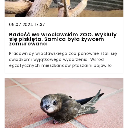
09.07.2024 17:37
Radość we wrocławskim ZOO. Wykluły
się pisklęta. Samica była żywcem
zamurowana
Pracownicy wrocławskiego zoo ponownie stali się
świadkami wyjątkowego wydarzenia. Wśród
egzotycznych mieszkańców ptaszarni pojawiło
się dwoje piskląt. To niezwykle rzadki gatunek,
którego populacja w środowisku naturalnym
drastycznie maleje. Narodziny ptaków wywołały
ogromną radość i nadzieję na przyszłość,
zwłaszcza w obliczu zagrożeń, z jakimi muszą
mierzyć się żyjące na wolności osobniki.