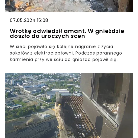
07.05.2024 15:08
Wrotkę odwiedził amant. W gnieździe
doszło do uroczych scen
W sieci pojawiło się kolejne nagranie z życia
sokołów z elektrociepłowni. Podczas porannego
karmienia przy wejściu do gniazda pojawił się
zabiegający o względy Wrotki amant. Wciąż
jeszcze niepewny samiec uważnie przyglądał się
jej licznemu potomstwu. To niesamowite, jak
zareagowała na jego obecność samica.
Internauci prześcigają się w kreatywnych
komentarzach opisujących miłosną historię.