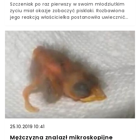
Szczeniak po raz pierwszy w swoim młodziutkim
życiu miał okazje zobaczyć pisklaki. Rozbawiona
jego reakcją właścicielka postanowiła uwiecznić
ją na nagraniu, które później wrzuciła do sieci. Jej
decyzja okazała się strzałem w dziesiątkę,
ponieważ uroczy zwierzak w mgnieniu oka stał się
prawdziwą gwiazdą! Nie od dziś wiadomo, że
szczeniaczki to przeurocze stworzenia, które
swoją niewinnością potrafią rozbawić do łez.
Wzorcowym przykładem jest zwierzak, który
rozkochał w sobie miliony Internautów. Wszystko
za sprawą jego reakcji, gdy na drodze stanęły mu
dotąd nieznane żółte stworzenia. Czegoś
podobnego z pewnością nie widzieliście!
25.10.2019 10:41
Mężczyzna znalazł mikroskopijne