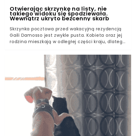
Otwierając skrzynkę na listy, nie
takiego widoku się spodziewała.
Wewnątrz ukryto bezcenny skarb
Skrzynka pocztowa przed wakacyjną rezydencją
Gaili Damosso jest zwykle pusta. Kobieta oraz jej
rodzina mieszkają w odległej części kraju, dlatego
listonosz od wielkiego dzwonu pozostawia w niej
korespondencję kierowaną do domowników.
Czekając jednak na list, który ciągle nie docierał,
właścicielka posesji sprawdziła rzadko używaną
skrzynkę. Zawartość metalowej skrzyneczki
pozytywnie ją zaskoczyła. Dzicy lokatorzy
postanowili urządzić niewielką przestrzeń po
swojemu.