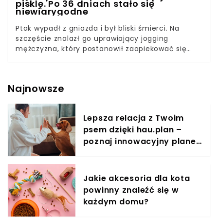
pisklę. Po 36 dniach stało się
niewiarygodne
Ptak wypadł z gniazda i był bliski śmierci. Na
szczęście znalazł go uprawiający jogging
mężczyzna, który postanowił zaopiekować się
porzuconym maluchem. Pisklak sam nie miał
szans na przetrwanie, został znaleziony chwilę po
wykluciu się. Po 36 dniach troskliwej opieki stało
Najnowsze
się niewiarygodne! Znajdując gdzieś pisklę, należy
najpierw upewnić się, czy w pobliżu nie ma jego
gniazda i rodziców. Jeżeli nigdzie nie widać
Lepsza relacja z Twoim
rodziny maluszka, wtedy należy się nim
psem dzięki hau.plan –
zaopiekować, jednak wcześniej konsultując się z
weterynarzem.
poznaj innowacyjny planer
treningowy
Jakie akcesoria dla kota
powinny znaleźć się w
każdym domu?