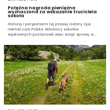
Potężna nagroda pieniężna
wyznaczona za wskazanie truciciela
sokoła
Historią i perypetiami tej ptasiej rodziny żyje
niemal cała Polska. Miłośnicy sokołów
wędrownych postanowili więc wziąć sprawy w
swoje ręce. Po tragicznej śmierci Czarta utworzyli
zbiórkę pieniężną, która ma zostać przekazana
jako nagroda. Wszystko po to, aby ustalić
sprawcę otrucia zwierzęcia.