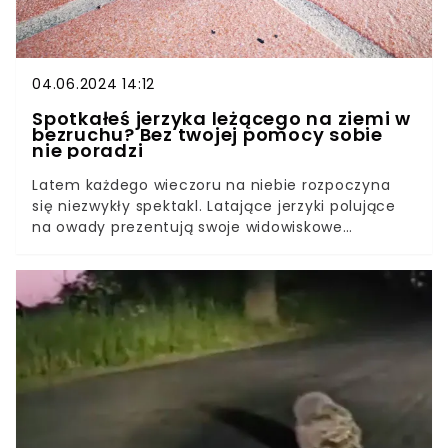
04.06.2024 14:12
Spotkałeś jerzyka leżącego na ziemi w
bezruchu? Bez twojej pomocy sobie
nie poradzi
Latem każdego wieczoru na niebie rozpoczyna
się niezwykły spektakl. Latające jerzyki polujące
na owady prezentują swoje widowiskowe
akrobacje. Ich szybkie loty i zwrotne manewry
sprawiają, że są jednym z najbardziej
przykuwających wzrok ptaków nocnych. Podczas
tej magicznej chwili zwierzęta wydają
charakterystyczne piskliwe dźwięki, które
dodatkowo dodają uroku letnim wieczorom.
Niestety czasem zgubi je prędkość. Te wyjątkowe
stworzenia po upadku na ziemię nie poradzą
sobie bez naszej pomocy.