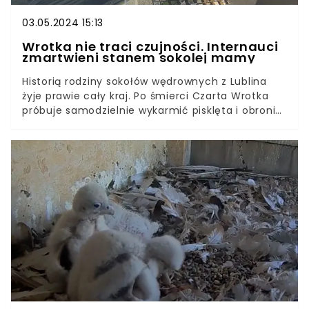
03.05.2024 15:13
Wrotka nie traci czujności. Internauci
zmartwieni stanem sokolej mamy
Historią rodziny sokołów wędrownych z Lublina
żyje prawie cały kraj. Po śmierci Czarta Wrotka
próbuje samodzielnie wykarmić pisklęta i obronić
je przed niebezpieczeństwem, choć niewątpliwie
kosztuje ją to wiele wysiłku. Internauci martwią
się stanem zdrowia ptasiej matki. Wrotka stała
się nerwowa, niewiele je i mało śpi, a w razie
kłopotów nie może liczyć na pomoc ze strony
samca. W dodatku animalsi raportują, iż
wieczorową porą “wszczęła alarm”. Co wzbudziło
jej czujność?