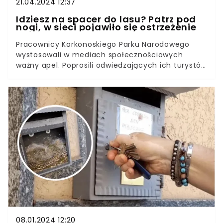
21.04.2024 12:37
Idziesz na spacer do lasu? Patrz pod
nogi, w sieci pojawiło się ostrzeżenie
Pracownicy Karkonoskiego Parku Narodowego
wystosowali w mediach społecznościowych
ważny apel. Poprosili odwiedzających ich turystów
o patrzenie pod nogi. Wszystko przez skarby
ukryte w trawie i zaroślach. Przypadkowe
zniszczenia mogą wywołać tragiczne
konsekwencje dla przyrody.
08.01.2024 12:20