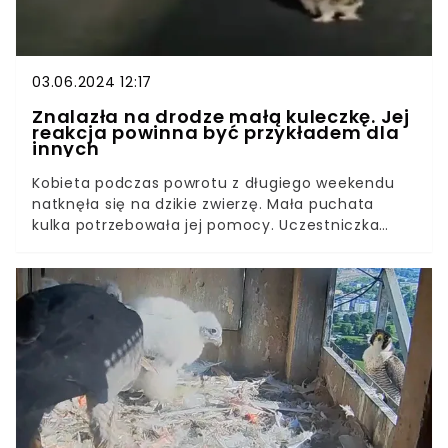
03.06.2024 12:17
Znalazła na drodze małą kuleczkę. Jej
reakcja powinna być przykładem dla
innych
Kobieta podczas powrotu z długiego weekendu
natknęła się na dzikie zwierzę. Mała puchata
kulka potrzebowała jej pomocy. Uczestniczka
ruchu drogowego zachowała się wzorowo -
zadbała o bezpieczeństwo swoje i bezbronnego
stworzenia. Leśniczy pochwalił jej działania i
wystosował bardzo ważny apel.