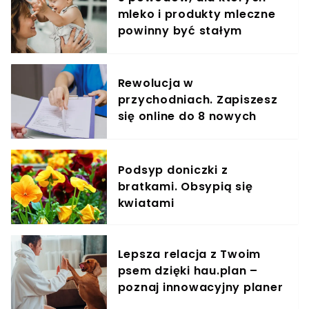
mleko i produkty mleczne
powinny być stałym
elementem diety roczniaka
Rewolucja w
przychodniach. Zapiszesz
się online do 8 nowych
specjalistów
Podsyp doniczki z
bratkami. Obsypią się
kwiatami
Lepsza relacja z Twoim
psem dzięki hau.plan –
poznaj innowacyjny planer
treningowy