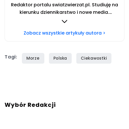
Redaktor portalu swiatzwierzat.pl. Studiuję na
kierunku dziennikarstwo i nowe media.
Interesują mnie sprawy społeczne i wydarzenia
kulturalne. Jestem wielką miłośniczką zwierząt
Zobacz wszystkie artykuły autora >
stale szkolącą się w tematyce zachowania
psów. Prywatnie właścicielka dwóch
czworonogów — cudownego psa o imieniu
Tagi:
Lukier i kota bez ogona zwanego Ryszardem.
Morze
Polska
Ciekawostki
Wolne chwile spędzam jeżdżąc motocyklem i
stojąc za konsolą DJ-ską.
Wybór Redakcji