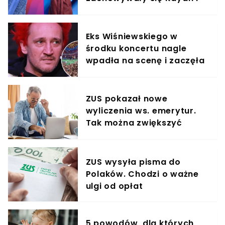
Viki Gabor
Eks Wiśniewskiego w
środku koncertu nagle
wpadła na scenę i zaczęła
krzyczeć. Publika zamarła
ZUS pokazał nowe
wyliczenia ws. emerytur.
Tak można zwiększyć
świadczenie o 80%
ZUS wysyła pisma do
Polaków. Chodzi o ważne
ulgi od opłat
5 powodów, dla których