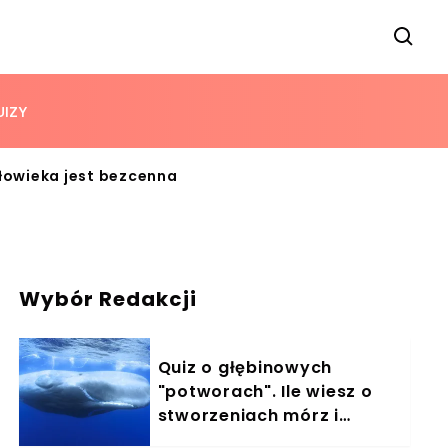
UIZY
łowieka jest bezcenna
Wybór Redakcji
Quiz o głębinowych
"potworach". Ile wiesz o
stworzeniach mórz i
oceanów?