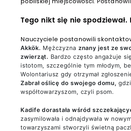
pobliskiej miejscowości. Postanowil
Tego nikt się nie spodziewał
Nauczyciele postanowili skontaktow
Akkök.
Mężczyzna
znany jest ze swo
zwierząt.
Bardzo często angażuje s
istotom, szczególnie tym młodym, be
Wolontariusz gdy otrzymał zgłoszeni
Zabrał oślicę do swojego domu,
gdzi
współtowarzyszom, czyli psom.
Kadife dorastała wśród szczekając
zasymilowała i odnajdywała w nowym 
towarzyszami stworzyli świetną pacz