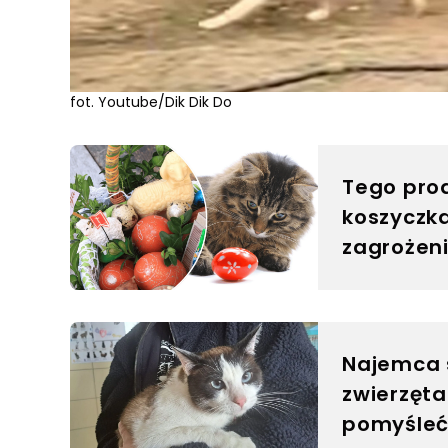
fot. Youtube/Dik Dik Do
Tego prod
koszyczk
zagrożeni
Najemca s
zwierzęta
pomyśleć