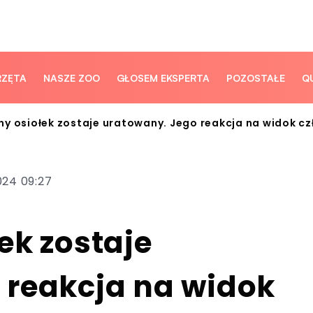
RZĘTA
NASZE ZOO
GŁOSEM EKSPERTA
POZOSTAŁE
Q
y osiołek zostaje uratowany. Jego reakcja na widok cz
024 09:27
ek zostaje
 reakcja na widok