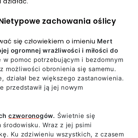
i działać.
. Nietypowe zachowania oślicy
ać się człowiekiem o imieniu
Mert
jej ogromnej wrażliwości i miłości do
ię w pomoc potrzebującym i bezdomnym
z możliwości obronienia się samemu.
e, działał bez większego zastanowienia.
e przedstawił ją jej nowym
ych
czworonog
ów.
Świetnie się
środowisku. Wraz z jej psimi
kę. Ku zdziwieniu wszystkich, z czasem