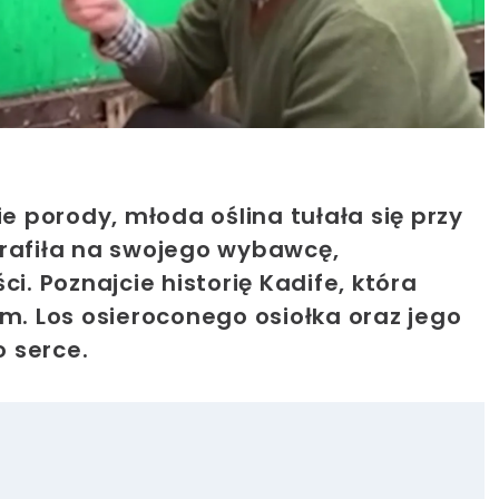
ie porody, młoda oślina tułała się przy
trafiła na swojego wybawcę,
i. Poznajcie historię Kadife, która
. Los osieroconego osiołka oraz jego
o serce.