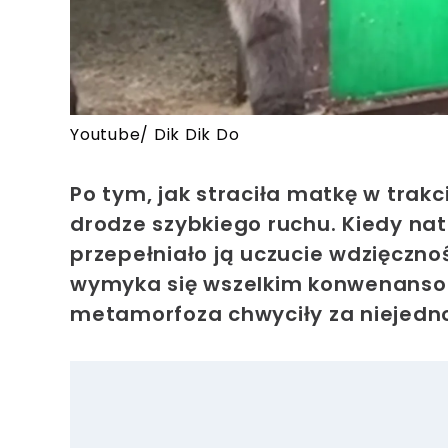
Youtube/ Dik Dik Do
Po tym, jak straciła matkę w trakc
drodze szybkiego ruchu. Kiedy na
przepełniało ją uczucie wdzięcznośc
wymyka się wszelkim konwenansom
metamorfoza chwyciły za niejedn