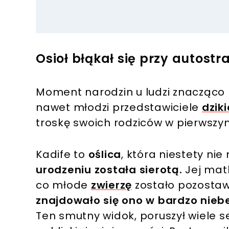
Osioł błąkał się przy autost
Moment narodzin u ludzi znacząco r
nawet młodzi przedstawiciele
dziki
troskę swoich rodziców w pierwszym
Kadife to
oślica
, która niestety ni
urodzeniu została sierotą.
Jej matk
co młode
zwierzę
zostało pozostaw
znajdowało się ono w bardzo niebe
Ten smutny widok, poruszył wiele se