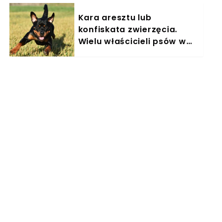
Kara aresztu lub
konfiskata zwierzęcia.
Wielu właścicieli psów w
Polsce nieświadomie łamie
prawo