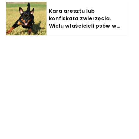
Kara aresztu lub
konfiskata zwierzęcia.
Wielu właścicieli psów w
Polsce nieświadomie łamie
prawo