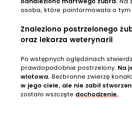
odnaleziono martwego żubra.
Na 
osoba, które poinformowała o tym
Znaleziono postrzelonego żu
oraz lekarza weterynarii
Po wstępnych oględzinach stwierdzo
prawdopodobnie postrzelony.
Na j
wlotowa.
Bezbronne zwierzę konał
w jego ciele, ale nie zabił stworzen
zostało wszczęte
dochodzenie.