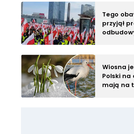
Tego obawi
przyjął p
odbudowy
Wiosna je
Polski na
mają na 