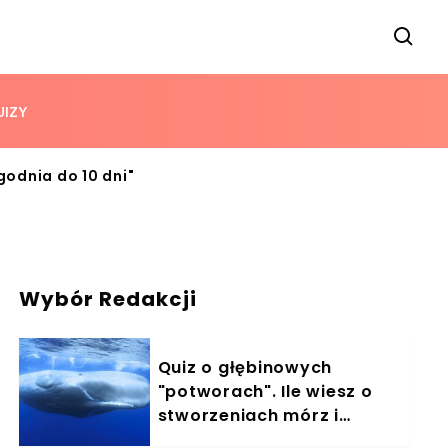
UIZY
ygodnia do 10 dni"
Wybór Redakcji
Quiz o głębinowych
"potworach". Ile wiesz o
stworzeniach mórz i
oceanów?