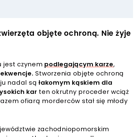
wierzęta objęte ochroną. Nie żyje
u jest czynem
podlegającym karze
,
sekwencje.
Stworzenia objęte ochroną
ju nadal są
łakomym kąskiem dla
ysokich kar
ten okrutny proceder wciąż
 razem ofiarą morderców stał się młody
 województwie zachodniopomorskim