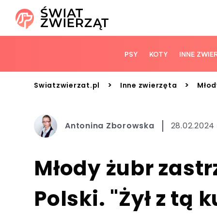
PSY
KOTY
INNE ZWIE
>
>
Swiatzwierzat.pl
Inne zwierzęta
Młody
Antonina Zborowska
28.02.2024 
Młody żubr zastr
Polski. "Żył z tą