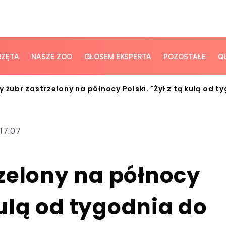
RZĘTA
NASZE ZOO
GŁOSEM EKSPERTA
POZOSTAŁE
Q
 żubr zastrzelony na północy Polski. "Żył z tą kulą od t
17:07
zelony na północy
 kulą od tygodnia do