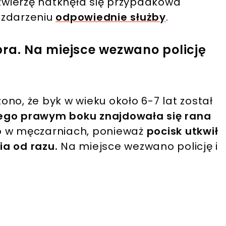
zwierzę natknęła się przypadkowa
 zdarzeniu
odpowiednie służby
.
bra. Na miejsce wezwano policję
no, że byk w wieku około 6-7 lat został
ego prawym boku znajdowała się rana
o w męczarniach, ponieważ
pocisk utkwił
ia od razu.
Na miejsce wezwano policję i