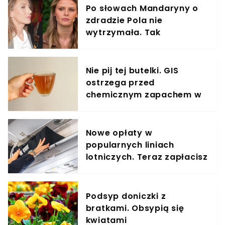
Po słowach Mandaryny o
zdradzie Pola nie
wytrzymała. Tak
odpowiedziała
Nie pij tej butelki. GIS
ostrzega przed
chemicznym zapachem w
znanym napoju
Nowe opłaty w
popularnych liniach
lotniczych. Teraz zapłacisz
za umieszczenie bagażu w
schowku
Podsyp doniczki z
bratkami. Obsypią się
kwiatami