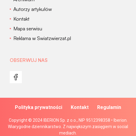
Autorzy artykułów
Kontakt
Mapa serwisu
Reklama w Swiatzwierzat.pl
OBSERWUJ NAS
Polityka prywatności
Kontakt
Regulamin
Copyright © 2024 IBERION Sp. z o.o., NIP 9512398358 • Iberion.
Wiarygodne dziennikarstwo. Z największym zasięgiem w social
mediach.