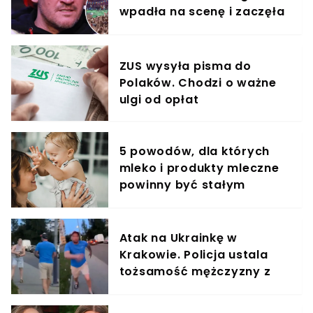
wpadła na scenę i zaczęła
krzyczeć. Publika zamarła
ZUS wysyła pisma do
Polaków. Chodzi o ważne
ulgi od opłat
5 powodów, dla których
mleko i produkty mleczne
powinny być stałym
elementem diety roczniaka
Atak na Ukrainkę w
Krakowie. Policja ustala
tożsamość mężczyzny z
nagrania