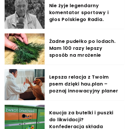
Nie żyje legendarny
komentator sportowy i
głos Polskiego Radia.
Włodzimierz Rezner miał
83 lata
Żadne pudełko po lodach.
Mam 100 razy lepszy
sposób na mrożenie
koperku
Lepsza relacja z Twoim
psem dzięki hau.plan –
poznaj innowacyjny planer
treningowy
Kaucja za butelki i puszki
do likwidacji?
Konfederacja składa