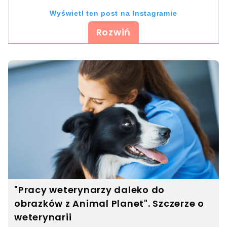
Wyświetl ten post na Instagramie
Rozwiń
Post udostępniony przez Agnieszka Samolej (@oczamipsa.pl)
"Pracy weterynarzy daleko do
obrazków z Animal Planet". Szczerze o
weterynarii