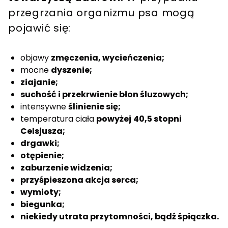
przegrzania organizmu psa mogą
pojawić się:
objawy
zmęczenia, wycieńczenia;
mocne
dyszenie;
ziajanie;
suchość i przekrwienie błon śluzowych;
intensywne
ślinienie się;
temperatura ciała
powyżej
40,5 stopni
Celsjusza;
drgawki;
otępienie;
zaburzenie widzenia;
przyśpieszona akcja serca;
wymioty;
biegunka;
niekiedy utrata przytomności, bądź śpiączka.