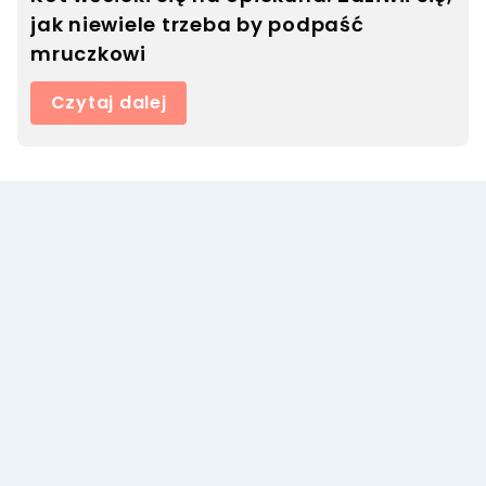
jak niewiele trzeba by podpaść
mruczkowi
Czytaj dalej