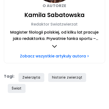
O AUTORZE
Kamila Sabatowska
Redaktor Swiatzwierzat
Magister filologii polskiej, od kilku lat pracuje
jako redaktorka. Prywatnie fanka sportu –
zwłaszcza siatkówki i miłośniczka zwierząt.
Szczęśliwa posiadaczka cavaliera. Chcesz się
Zobacz wszystkie artykuły autora >
ze mną skontaktować?Napisz adresowaną do
mnie wiadomość na mail:
redakcja@swiatzwierzat.pl
Tagi:
Zwierzęta
historie zwierząt
Świat