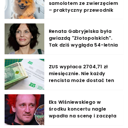
samolotem ze zwierzęciem
– praktyczny przewodnik
Renata Gabryjelska była
gwiazdą "Złotopolskich".
Tak dziś wygląda 54-letnia
aktorka
ZUS wypłaca 2704,71 zł
miesięcznie. Nie każdy
rencista może dostać ten
dodatek
Eks Wiśniewskiego w
środku koncertu nagle
wpadła na scenę i zaczęła
krzyczeć. Publika zamarła