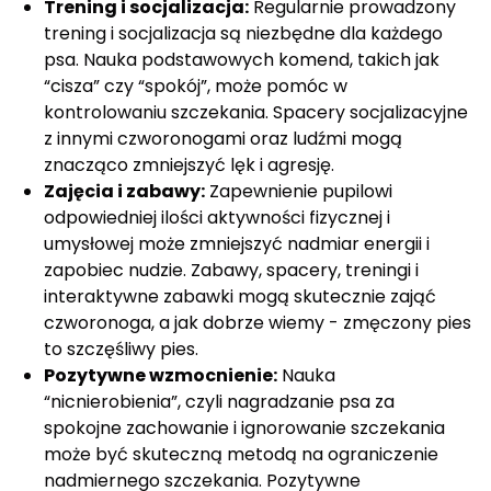
Trening i socjalizacja:
Regularnie prowadzony
trening i socjalizacja są niezbędne dla każdego
psa. Nauka podstawowych komend, takich jak
“cisza” czy “spokój”, może pomóc w
kontrolowaniu szczekania. Spacery socjalizacyjne
z innymi czworonogami oraz ludźmi mogą
znacząco zmniejszyć lęk i agresję.
Zajęcia i zabawy:
Zapewnienie pupilowi
odpowiedniej ilości aktywności fizycznej i
umysłowej może zmniejszyć nadmiar energii i
zapobiec nudzie. Zabawy, spacery, treningi i
interaktywne zabawki mogą skutecznie zająć
czworonoga, a jak dobrze wiemy - zmęczony pies
to szczęśliwy pies.
Pozytywne wzmocnienie:
Nauka
“nicnierobienia”, czyli nagradzanie psa za
spokojne zachowanie i ignorowanie szczekania
może być skuteczną metodą na ograniczenie
nadmiernego szczekania. Pozytywne