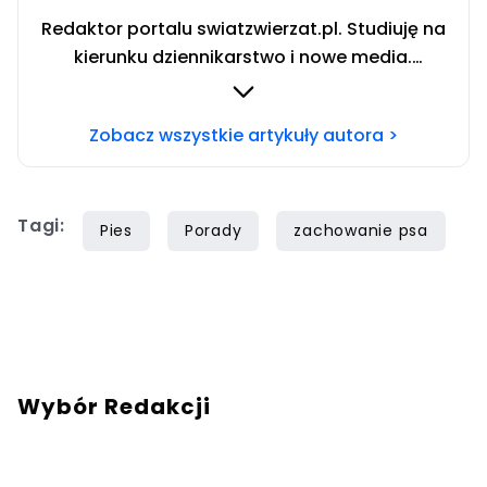
Redaktor portalu swiatzwierzat.pl. Studiuję na
kierunku dziennikarstwo i nowe media.
Interesują mnie sprawy społeczne i wydarzenia
kulturalne. Jestem wielką miłośniczką zwierząt
Zobacz wszystkie artykuły autora >
stale szkolącą się w tematyce zachowania
psów. Prywatnie właścicielka dwóch
czworonogów — cudownego psa o imieniu
Tagi:
Lukier i kota bez ogona zwanego Ryszardem.
Pies
Porady
zachowanie psa
Wolne chwile spędzam jeżdżąc motocyklem i
stojąc za konsolą DJ-ską.
Wybór Redakcji