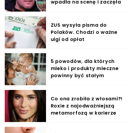
wpadła na scenę i zaczęła
krzyczeć. Publika zamarła
ZUS wysyła pisma do
Polaków. Chodzi o ważne
ulgi od opłat
5 powodów, dla których
mleko i produkty mleczne
powinny być stałym
elementem diety roczniaka
Co ona zrobiła z włosami?!
Roxie z najodważniejszą
metamorfozą w karierze