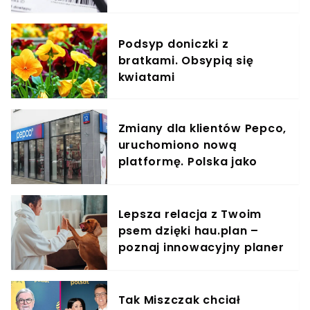
Podsyp doniczki z
bratkami. Obsypią się
kwiatami
Zmiany dla klientów Pepco,
uruchomiono nową
platformę. Polska jako
pierwsza w Europie
Lepsza relacja z Twoim
psem dzięki hau.plan –
poznaj innowacyjny planer
treningowy
Tak Miszczak chciał