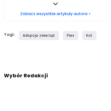
zwłaszcza siatkówki i miłośniczka zwierząt.
Szczęśliwa posiadaczka cavaliera. Chcesz się
Zobacz wszystkie artykuły autora >
ze mną skontaktować?Napisz adresowaną do
mnie wiadomość na mail:
redakcja@swiatzwierzat.pl
Tagi:
Adopcja zwierząt
Pies
Kot
Wybór Redakcji