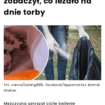
zobaczył, co leżało na
dnie torby
fot. canva/Salang889, facebook/Appomattox Animal
Shelter
Mężczyzna usłyszał ciche kwilenie