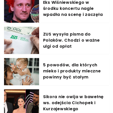
Eks Wiśniewskiego w
środku koncertu nagle
wpadła na scenę i zaczęła
krzyczeć. Publika zamarła
ZUS wysyła pisma do
Polaków. Chodzi o ważne
ulgi od opłat
5 powodów, dla których
mleko i produkty mleczne
powinny być stałym
elementem diety roczniaka
Sikora nie owija w bawełnę
ws. odejścia Cichopek i
Kurzajewskiego