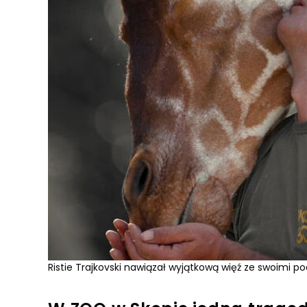
Ristie Trajkovski nawiązał wyjątkową więź ze swoimi 