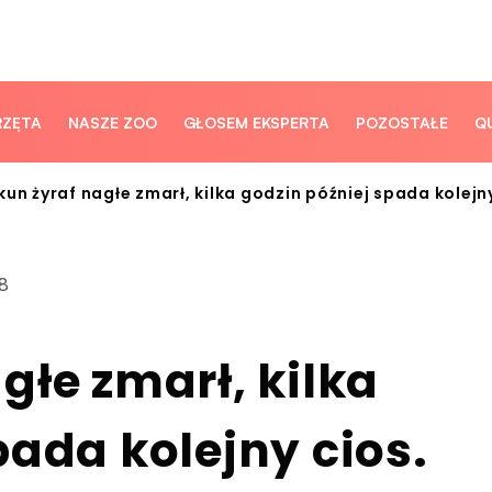
RZĘTA
NASZE ZOO
GŁOSEM EKSPERTA
POZOSTAŁE
Q
un żyraf nagłe zmarł, kilka godzin później spada kolej
38
głe zmarł, kilka
pada kolejny cios.