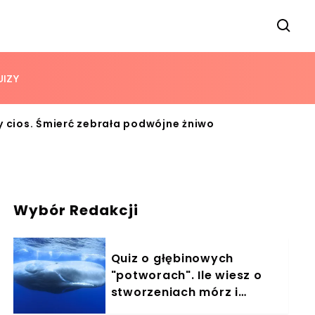
UIZY
ny cios. Śmierć zebrała podwójne żniwo
Wybór Redakcji
Quiz o głębinowych
"potworach". Ile wiesz o
stworzeniach mórz i
oceanów?