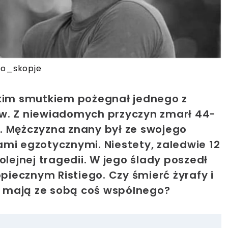
zoo_skopje
lkim smutkiem pożegnał jednego z
w. Z niewiadomych przyczyn zmarł 44-
ki. Mężczyzna znany był ze swojego
mi egzotycznymi. Niestety, zaledwie 12
olejnej tragedii. W jego ślady poszedł
opiecznym Ristiego. Czy śmierć żyrafy i
 mają ze sobą coś wspólnego?