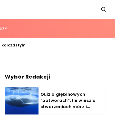
UIZY
m kolczastym
Wybór Redakcji
Quiz o głębinowych
"potworach". Ile wiesz o
stworzeniach mórz i
oceanów?