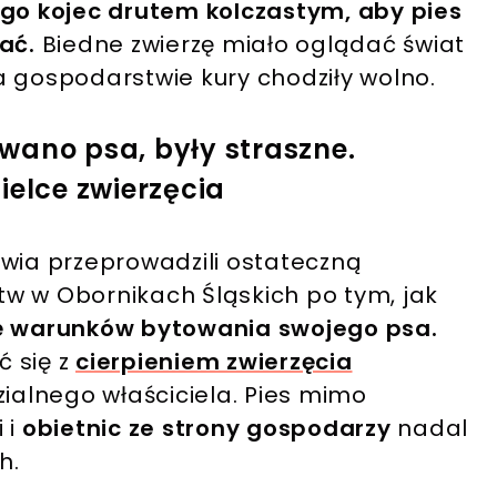
ego kojec drutem kolczastym, aby pies
tać.
Biedne zwierzę miało oglądać świat
a gospodarstwie kury chodziły wolno.
wano psa, były straszne.
ielce zwierzęcia
awia przeprowadzili ostateczną
w w Obornikach Śląskich po tym, jak
nę warunków bytowania swojego psa.
ć się z
cierpieniem zwierzęcia
alnego właściciela. Pies mimo
 i
obietnic ze strony gospodarzy
nadal
h.