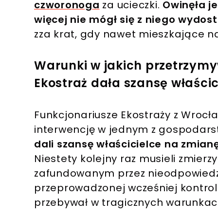
czworonoga
za ucieczki.
Owinęła j
więcej nie mógł się z niego wydos
zza krat, gdy nawet mieszkające n
Warunki w jakich przetrzymy
Ekostraż dała szansę właścic
Funkcjonariusze Ekostraży z Wrocł
interwencję w jednym z gospodarst
dali szansę właścicielce na zmia
Niestety kolejny raz musieli zmierzy
zafundowanym przez nieodpowiedzi
przeprowadzonej wcześniej kontroli
przebywał w tragicznych warunkac