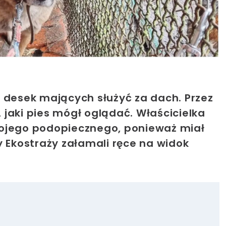
ż
ych desek mających służyć za dach. Przez
, jaki pies mógł oglądać. Właścicielka
wojego podopiecznego, ponieważ miał
y Ekostraży załamali ręce na widok