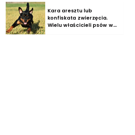
Kara aresztu lub
konfiskata zwierzęcia.
Wielu właścicieli psów w
Polsce nieświadomie łamie
prawo