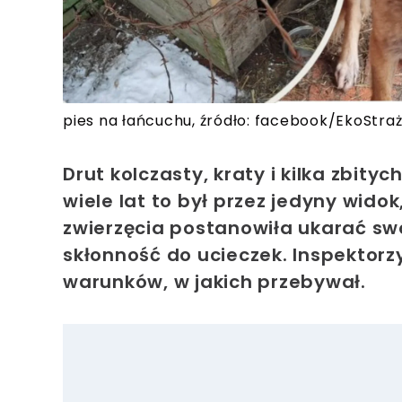
pies na łańcuchu, źródło: facebook/EkoStra
Drut kolczasty, kraty i kilka zbit
wiele lat to był przez jedyny widok
zwierzęcia postanowiła ukarać s
skłonność do ucieczek. Inspektorz
warunków, w jakich przebywał.