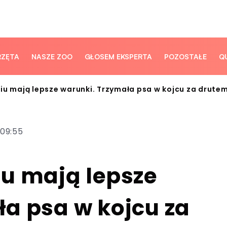
RZĘTA
NASZE ZOO
GŁOSEM EKSPERTA
POZOSTAŁE
Q
iu mają lepsze warunki. Trzymała psa w kojcu za drute
 09:55
iu mają lepsze
a psa w kojcu za