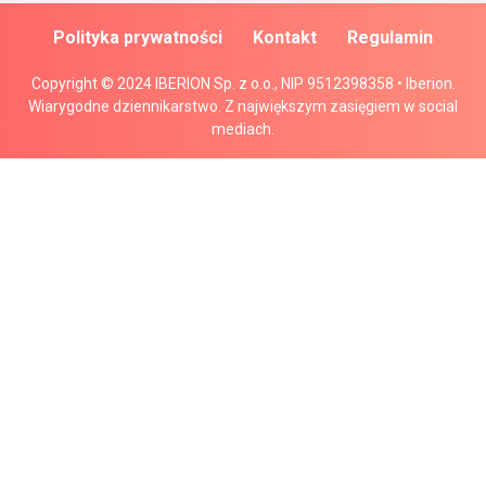
Polityka prywatności
Kontakt
Regulamin
Copyright © 2024 IBERION Sp. z o.o., NIP 9512398358 • Iberion.
Wiarygodne dziennikarstwo. Z największym zasięgiem w social
mediach.