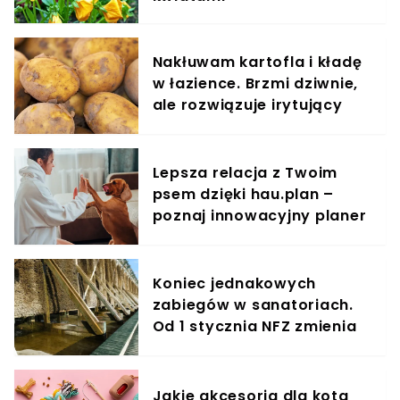
Nakłuwam kartofla i kładę
w łazience. Brzmi dziwnie,
ale rozwiązuje irytujący
problem
Lepsza relacja z Twoim
psem dzięki hau.plan –
poznaj innowacyjny planer
treningowy
Koniec jednakowych
zabiegów w sanatoriach.
Od 1 stycznia NFZ zmienia
zasady dla kuracjuszy
Jakie akcesoria dla kota