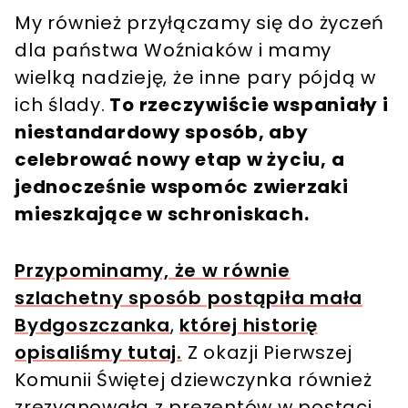
My również przyłączamy się do życzeń
dla państwa Woźniaków i mamy
wielką nadzieję, że inne pary pójdą w
ich ślady.
To rzeczywiście wspaniały i
niestandardowy sposób, aby
celebrować nowy etap w życiu, a
jednocześnie wspomóc zwierzaki
mieszkające w schroniskach.
Przypominamy, że w równie
szlachetny sposób postąpiła mała
Bydgoszczanka
,
której historię
opisaliśmy tutaj.
Z okazji Pierwszej
Komunii Świętej dziewczynka również
zrezygnowała z prezentów w postaci