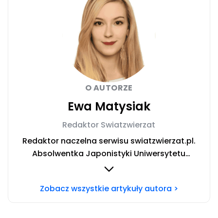
O AUTORZE
Ewa Matysiak
Redaktor Swiatzwierzat
Redaktor naczelna serwisu swiatzwierzat.pl.
Absolwentka Japonistyki Uniwersytetu
Warszawskiego. W trakcie rocznego wyjazdu
stypendialnego prowadziła badania nad
Zobacz wszystkie artykuły autora >
relacją człowiek-pies oraz roli domowych
pupili w japońskiej kulturze. W życiu prywatnym
niestrudzona podróżniczka poszukująca