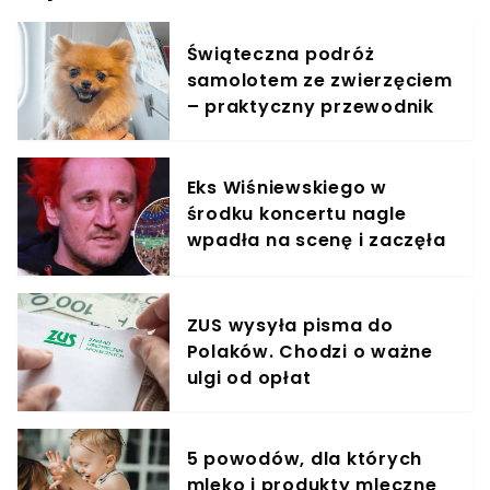
Świąteczna podróż
samolotem ze zwierzęciem
– praktyczny przewodnik
Eks Wiśniewskiego w
środku koncertu nagle
wpadła na scenę i zaczęła
krzyczeć. Publika zamarła
ZUS wysyła pisma do
Polaków. Chodzi o ważne
ulgi od opłat
5 powodów, dla których
mleko i produkty mleczne