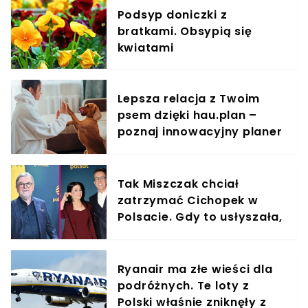
Podsyp doniczki z
bratkami. Obsypią się
kwiatami
Lepsza relacja z Twoim
psem dzięki hau.plan –
poznaj innowacyjny planer
treningowy
Tak Miszczak chciał
zatrzymać Cichopek w
Polsacie. Gdy to usłyszała,
odmówiła
Ryanair ma złe wieści dla
podróżnych. Te loty z
Polski właśnie zniknęły z