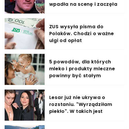
wpadła na scenę i zaczęła
krzyczeć. Publika zamarła
ZUS wysyła pisma do
Polaków. Chodzi o ważne
ulgi od opłat
5 powodów, dla których
mleko i produkty mleczne
powinny być stałym
elementem diety roczniaka
Lesar już nie ukrywa o
rozstaniu. "Wyrządziłam
piekło". W takich jest
relacjach z byłym partnere