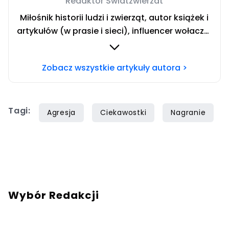
Redaktor Swiatzwierzat
Miłośnik historii ludzi i zwierząt, autor książek i
artykułów (w prasie i sieci), influencer wołacza.
Redaktor swiatzwierzat.pl. Team koty. Chcesz
się ze mną skontaktować? Napisz adresowaną
Zobacz wszystkie artykuły autora >
do mnie wiadomość na mail:
redakcja@swiatzwierzat.pl
Tagi:
Agresja
Ciekawostki
Nagranie
Wybór Redakcji