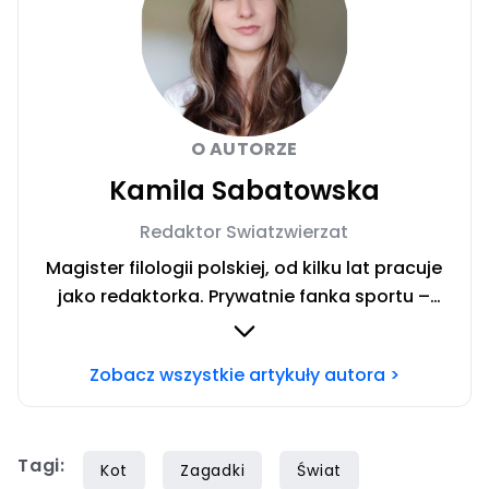
O AUTORZE
Kamila Sabatowska
Redaktor Swiatzwierzat
Magister filologii polskiej, od kilku lat pracuje
jako redaktorka. Prywatnie fanka sportu –
zwłaszcza siatkówki i miłośniczka zwierząt.
Szczęśliwa posiadaczka cavaliera. Chcesz się
Zobacz wszystkie artykuły autora >
ze mną skontaktować?Napisz adresowaną do
mnie wiadomość na mail:
redakcja@swiatzwierzat.pl
Tagi:
Kot
Zagadki
Świat