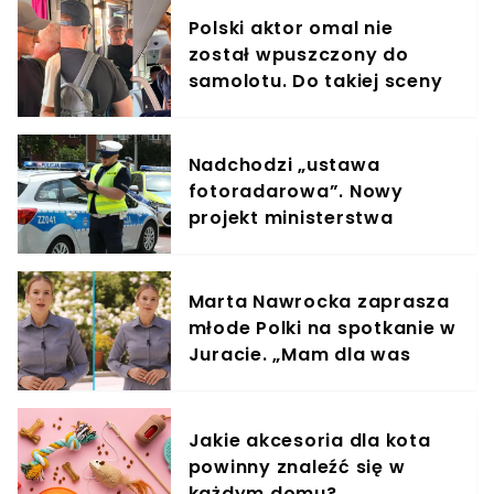
Polski aktor omal nie
został wpuszczony do
samolotu. Do takiej sceny
doszło na lotnisku
Nadchodzi „ustawa
fotoradarowa”. Nowy
projekt ministerstwa
ułatwi ściganie wykroczeń
Marta Nawrocka zaprasza
młode Polki na spotkanie w
Juracie. „Mam dla was
wyjątkowe zaproszenie”
Jakie akcesoria dla kota
powinny znaleźć się w
każdym domu?