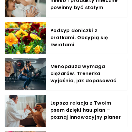
mleko i produkty mleczne
powinny być stałym
elementem diety roczniaka
Podsyp doniczki z
bratkami. Obsypią się
kwiatami
Menopauza wymaga
ciężarów. Trenerka
wyjaśnia, jak dopasować
trening do kobiecego
organizmu
Lepsza relacja z Twoim
psem dzięki hau.plan –
poznaj innowacyjny planer
treningowy