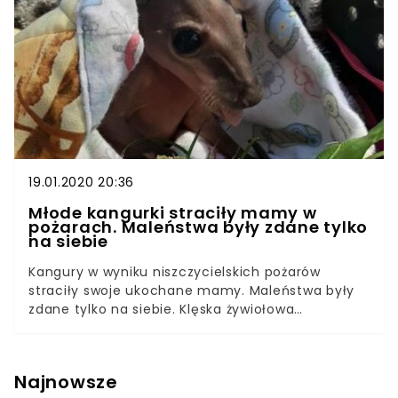
dopuścić. Robienie krzywdy bezbronnym istotom,
które nie mają jak się obronić to coś
przerażającego, co budzi w nas wszystkich
wewnętrzny sprzeciw. Jednak wciąż zdarzają się
zwyrodnialcy tacy jak ten mężczyzna, którzy tak
okropne akty traktują jako rozrywkę.
19.01.2020 20:36
Młode kangurki straciły mamy w
pożarach. Maleństwa były zdane tylko
na siebie
Kangury w wyniku niszczycielskich pożarów
straciły swoje ukochane mamy. Maleństwa były
zdane tylko na siebie. Klęska żywiołowa
doprowadziła do tego, że sieroty potrzebowały
natychmiastowej pomocy. W ostatnich
tygodniach oczy całego świata zwrócone są w
Najnowsze
stronę płonącej Australii, a zdjęcia, które