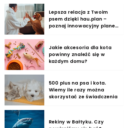
pojawiają się w sieci, chwytają za serce. Australia
płonie, a straty są ogromne. Szacuje się, że w
Lepsza relacja z Twoim
wyniku pożarów śmierć poniosło prawie pół
psem dzięki hau.plan –
miliarda zwierząt. Obok wstrząsających nagrań
płonących lasów, domów czy martwych zwierząt
poznaj innowacyjny planer
nie sposób jest przejść obojętnie. Internet
treningowy
szturmem obiegły zdjęcia, na których znajdują
się kangury. Ich mamy spłonęły w ogniu. Kadry
Jakie akcesoria dla kota
łamią serce na milion kawałków.
powinny znaleźć się w
każdym domu?
500 plus na psa i kota.
Wiemy ile razy można
skorzystać ze świadczenia
Rekiny w Bałtyku. Czy