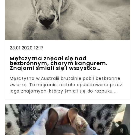
23.01.2020 12:17
Mężczyzna znęcał się nad
bezbronnym, chorym kangurem.
Znajomi śmiali się i wszystko
nagrywali
Mężczyzna w Australii brutalnie pobił bezbronne
zwierzę. To nagranie zostało opublikowane przez
jego znajomych, którzy śmiali się do rozpuku,
wyraźnie świetnie się bawiąc. Przerażający akt
okrucieństwa wobec zwierząt, tym bardziej
oburzył opinię publiczną, jako że w tym
momencie australijskie zwierzęta i tak już
okropnie cierpią. Przemoc wobec zwierząt to
jedna z najgorszych rzeczy, jakich można się