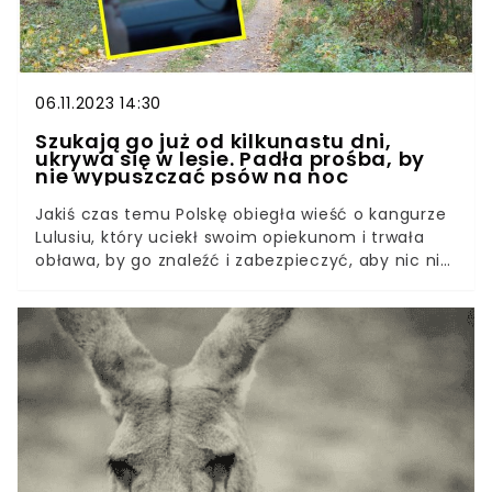
06.11.2023 14:30
Szukają go już od kilkunastu dni,
ukrywa się w lesie. Padła prośba, by
nie wypuszczać psów na noc
Jakiś czas temu Polskę obiegła wieść o kangurze
Lulusiu, który uciekł swoim opiekunom i trwała
obława, by go znaleźć i zabezpieczyć, aby nic nie
stało mu się na wolności. Choć wtedy
ostatecznie udało się złapać uciekiniera, okazuje
się, że w polskim lesie od kilkunastu dni ukrywa się
kolejny osobnik. To skutki niepokojącego trendu,
którego wzrost zauważają eksperci.