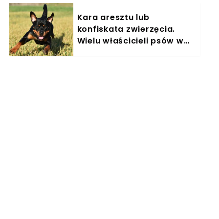
Kara aresztu lub
konfiskata zwierzęcia.
Wielu właścicieli psów w
Polsce nieświadomie łamie
prawo