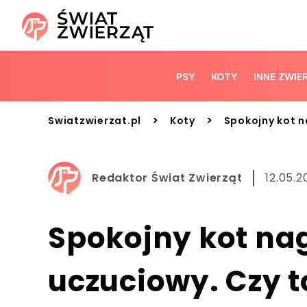
PSY
KOTY
INNE ZWIE
>
>
Swiatzwierzat.pl
Koty
Spokojny kot n
Redaktor Świat Zwierząt
12.05.2
Spokojny kot nag
uczuciowy. Czy 