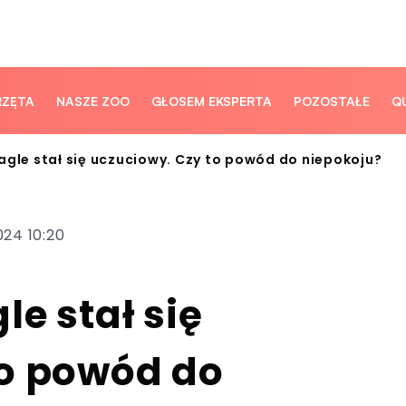
RZĘTA
NASZE ZOO
GŁOSEM EKSPERTA
POZOSTAŁE
Q
agle stał się uczuciowy. Czy to powód do niepokoju?
024 10:20
le stał się
to powód do