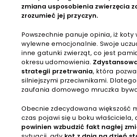
zmiana usposobienia zwierzęcia zac
zrozumieć jej przyczyn.
Powszechnie panuje opinia, iż koty
wylewne emocjonalnie. Swoje uczuc
inne gatunki zwierząt, co jest pam
okresu udomowienia.
Zdystansowan
strategii przetrwania
, która pozw
silniejszymi przeciwnikami. Dlatego
zaufania domowego mruczka bywa 
Obecnie zdecydowana większość mi
czas pojawi się u boku właściciela
powinien wzbudzić fakt nagłej z
sytuacji, gdy
kot z dnia na dzień st