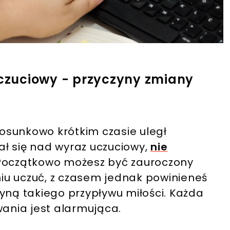
uczuciowy - przyczyny zmiany
stosunkowo krótkim czasie uległ
tał się nad wyraz uczuciowy,
nie
Początkowo możesz być zauroczony
iu uczuć, z czasem jednak powinieneś
yną takiego przypływu miłości. Każda
nia jest alarmująca.