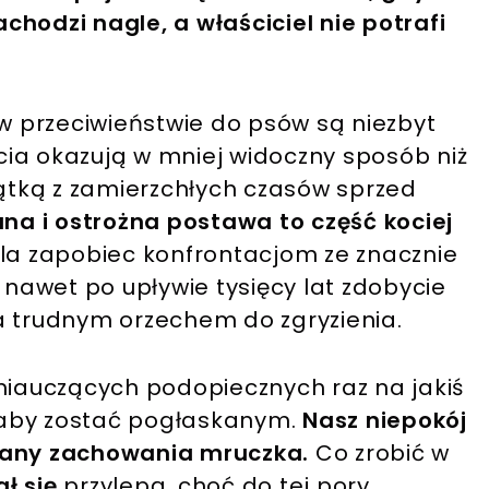
hodzi nagle, a właściciel nie potrafi
 w przeciwieństwie do psów są niezbyt
ia okazują w mniej widoczny sposób niż
iątką z zamierzchłych czasów sprzed
a i ostrożna postawa to część kociej
ala zapobiec konfrontacjom ze znacznie
 nawet po upływie tysięcy lat zdobycie
trudnym orzechem do zgryzienia.
auczących podopiecznych raz na jakiś
, aby zostać pogłaskanym.
Nasz niepokój
miany zachowania mruczka.
Co zrobić w
ał się
przylepą, choć do tej pory