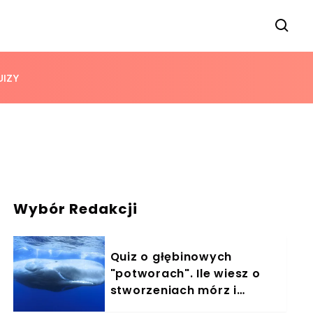
UIZY
Wybór Redakcji
Quiz o głębinowych
"potworach". Ile wiesz o
stworzeniach mórz i
oceanów?