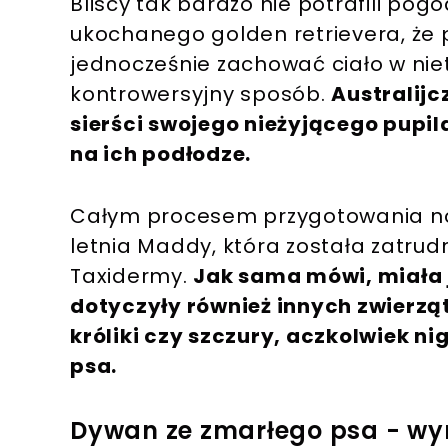
Bliscy tak bardzo nie potrafili pog
ukochanego golden retrievera, że p
jednocześnie zachować ciało w ni
kontrowersyjny sposób.
Australijc
sierści swojego nieżyjącego pupil
na ich podłodze.
Całym procesem przygotowania no
letnia Maddy, która została zatrud
Taxidermy.
Jak sama mówi, miała j
dotyczyły również innych zwierząt,
króliki czy szczury, aczkolwiek ni
psa.
Dywan ze zmarłego psa - wy