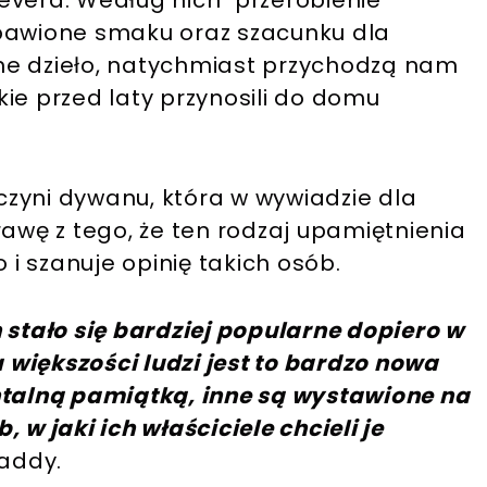
evera. Według nich "przerobienie"
zbawione smaku oraz szacunku dla
ne dzieło, natychmiast przychodzą nam
akie przed laty przynosili do domu
zyni dywanu, która w wywiadzie dla
rawę z tego, że ten rodzaj upamiętnienia
 i szanuje opinię takich osób.
tało się bardziej popularne dopiero w
a większości ludzi jest to bardzo nowa
ntalną pamiątką, inne są wystawione na
 w jaki ich właściciele chcieli je
addy.