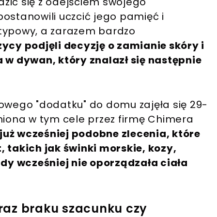
odzić się z odejściem swojego
ostanowili uczcić jego pamięć i
etypowy, a zarazem bardzo
zycy podjęli decyzję o zamianie skóry i
a w dywan, który znalazł się następnie
wego "dodatku" do domu zajęła się 29-
niona w tym cele przez firmę Chimera
uż wcześniej podobne zlecenia, które
 takich jak świnki morskie, kozy,
gdy wcześniej nie oporządzała ciała
raz braku szacunku czy