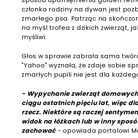
sposób upamiętnienia golden retri
członka rodziny na dywan jest po
zmarłego psa. Patrząc na skończo
na myśl trofea z dzikich zwierząt, j
myśliwi.
Głos w sprawie zabrała sama twórc
"Yahoo" wyznała, że zdaje sobie sp
zmarłych pupili nie jest dla każdego
- Wypychanie zwierząt domowych s
ciągu ostatnich pięciu lat, więc dl
rzecz. Niektóre są raczej sentyme
widok na łóżkach lub w inny sposób,
zachować
- opowiada portalowi M