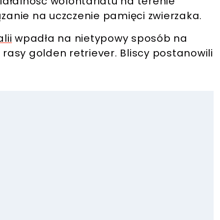
ziałalność wolontariatu na terenie
ązanie na uczczenie pamięci zwierzaka.
lii
wpadła na nietypowy sposób na
asy golden retriever. Bliscy postanowili