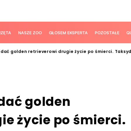
RZĘTA
NASZE ZOO
GŁOSEM EKSPERTA
POZOSTAŁE
Q
 dać golden retrieverowi drugie życie po śmierci. Taksy
 dać golden
ie życie po śmierci.