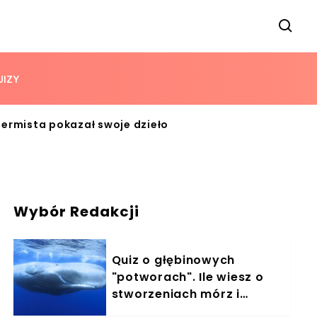
UIZY
dermista pokazał swoje dzieło
Wybór Redakcji
Quiz o głębinowych
"potworach". Ile wiesz o
stworzeniach mórz i
oceanów?