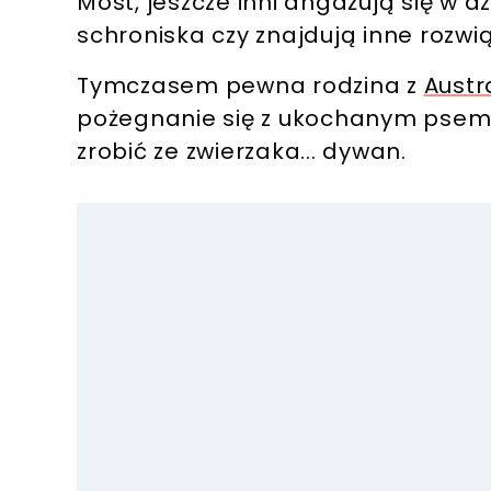
Most, jeszcze inni angażują się w d
schroniska czy znajdują inne rozwi
Tymczasem pewna rodzina z
Austra
pożegnanie się z ukochanym psem r
zrobić ze zwierzaka... dywan.