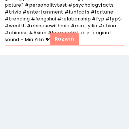
picture?
#personalitytest
#psychologyfacts
#trivia
#entertainment
#funfacts
#fortune
#trending
#fengshui
#relationship
#fyp
#fypシ
#wealth
#chinesewithmia
#mia_yilin
#china
#chinese
#Asian
#learnontiktok
♬ original
Rozwiń
sound - Mia Yilin 💖