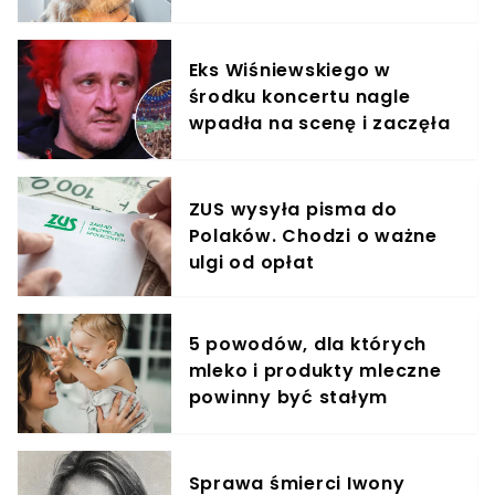
Eks Wiśniewskiego w
środku koncertu nagle
wpadła na scenę i zaczęła
krzyczeć. Publika zamarła
ZUS wysyła pisma do
Polaków. Chodzi o ważne
ulgi od opłat
5 powodów, dla których
mleko i produkty mleczne
powinny być stałym
elementem diety roczniaka
Sprawa śmierci Iwony