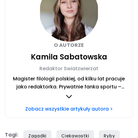
O AUTORZE
Kamila Sabatowska
Redaktor Swiatzwierzat
Magister filologii polskiej, od kilku lat pracuje
jako redaktorka. Prywatnie fanka sportu –
zwłaszcza siatkówki i miłośniczka zwierząt.
Szczęśliwa posiadaczka cavaliera. Chcesz się
Zobacz wszystkie artykuły autora >
ze mną skontaktować?Napisz adresowaną do
mnie wiadomość na mail:
redakcja@swiatzwierzat.pl
Tagi:
Zagadki
Ciekawostki
Ryby