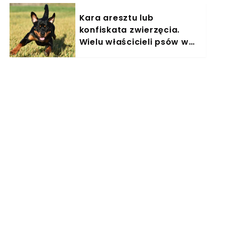
Kara aresztu lub
konfiskata zwierzęcia.
Wielu właścicieli psów w
Polsce nieświadomie łamie
prawo