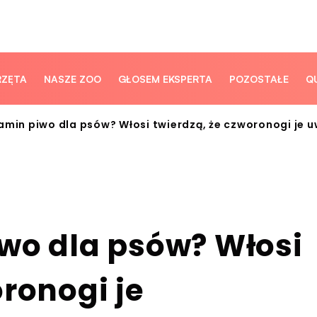
RZĘTA
NASZE ZOO
GŁOSEM EKSPERTA
POZOSTAŁE
Q
amin piwo dla psów? Włosi twierdzą, że czworonogi je u
iwo dla psów? Włosi
oronogi je