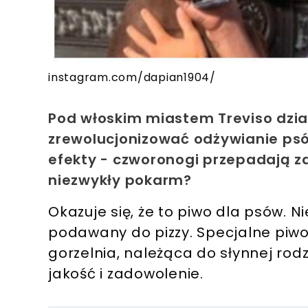
instagram.com/dapian1904/
Pod włoskim miastem Treviso dzia
zrewolucjonizować odżywianie psó
efekty - czworonogi przepadają 
niezwykły pokarm?
Okazuje się, że to piwo dla psów. Nie
podawany do pizzy.
Specjalne piw
gorzelnia
, należąca do słynnej rod
jakość i zadowolenie.