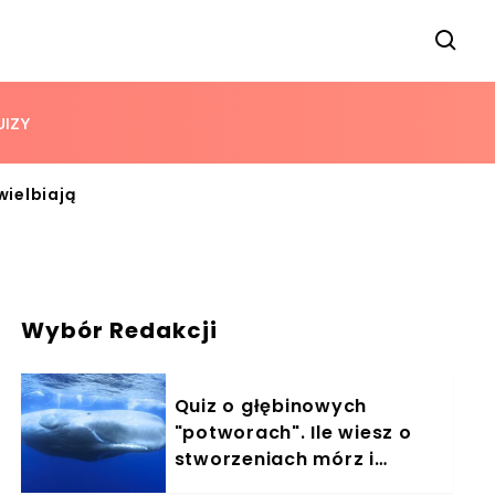
UIZY
wielbiają
Wybór Redakcji
Quiz o głębinowych
"potworach". Ile wiesz o
stworzeniach mórz i
oceanów?