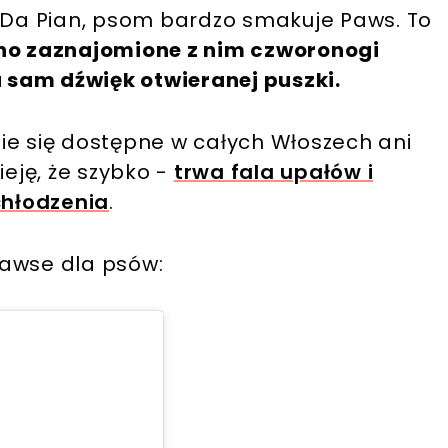
y Da Pian, psom bardzo smakuje Paws. To
o zaznajomione z nim czworonogi
sam dźwięk otwieranej puszki.
ie się dostępne w całych Włoszech ani
ieję, że szybko -
trwa fala upałów i
hłodzenia
.
Pawse dla psów: