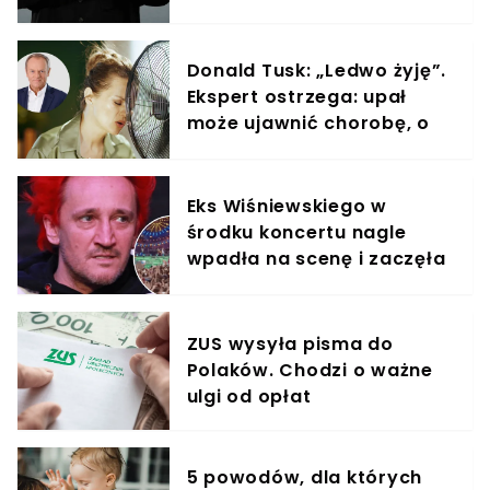
Nowaka
Donald Tusk: „Ledwo żyję”.
Ekspert ostrzega: upał
może ujawnić chorobę, o
której nie masz pojęcia
Eks Wiśniewskiego w
środku koncertu nagle
wpadła na scenę i zaczęła
krzyczeć. Publika zamarła
ZUS wysyła pisma do
Polaków. Chodzi o ważne
ulgi od opłat
5 powodów, dla których