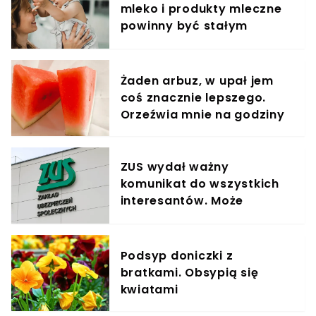
mleko i produkty mleczne
powinny być stałym
elementem diety roczniaka
Żaden arbuz, w upał jem
coś znacznie lepszego.
Orzeźwia mnie na godziny
ZUS wydał ważny
komunikat do wszystkich
interesantów. Może
pokrzyżować plany.
"Przepraszamy"
Podsyp doniczki z
bratkami. Obsypią się
kwiatami