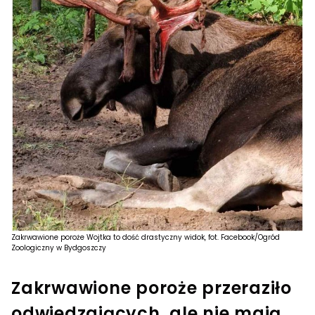
Zakrwawione poroże Wojtka to dość drastyczny widok, fot. Facebook/Ogród
Zoologiczny w Bydgoszczy
Zakrwawione poroże przeraziło
odwiedzających, ale nie mają