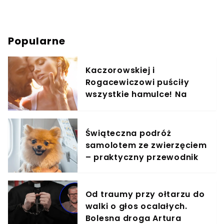
Popularne
Kaczorowskiej i
Rogacewiczowi puściły
wszystkie hamulce! Na
zdjęciach widać, co
wyprawiali w wodzie
Świąteczna podróż
samolotem ze zwierzęciem
– praktyczny przewodnik
Od traumy przy ołtarzu do
walki o głos ocalałych.
Bolesna droga Artura