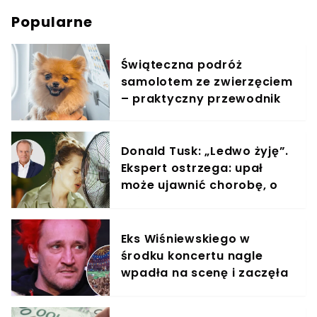
Popularne
Świąteczna podróż
samolotem ze zwierzęciem
– praktyczny przewodnik
Donald Tusk: „Ledwo żyję”.
Ekspert ostrzega: upał
może ujawnić chorobę, o
której nie masz pojęcia
Eks Wiśniewskiego w
środku koncertu nagle
wpadła na scenę i zaczęła
krzyczeć. Publika zamarła