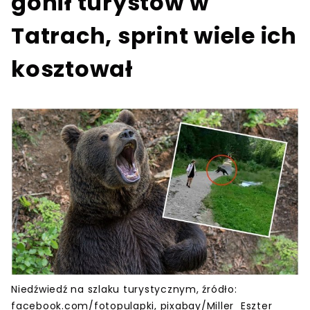
gonił turystów w
Tatrach, sprint wiele ich
kosztował
Niedźwiedź na szlaku turystycznym, źródło:
facebook.com/fotopulapki, pixabay/Miller_Eszter