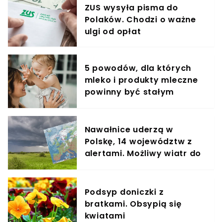
ZUS wysyła pisma do
Polaków. Chodzi o ważne
ulgi od opłat
5 powodów, dla których
mleko i produkty mleczne
powinny być stałym
elementem diety roczniaka
Nawałnice uderzą w
Polskę, 14 województw z
alertami. Możliwy wiatr do
100 km na godz. i grad
Podsyp doniczki z
bratkami. Obsypią się
kwiatami