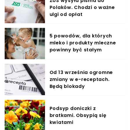
ZUS wysyła pisma do
Polaków. Chodzi o ważne
ulgi od opłat
5 powodów, dla których
mleko i produkty mleczne
powinny być stałym
elementem diety roczniaka
Od 13 września ogromne
zmiany w e-receptach.
Będą blokady
Podsyp doniczki z
bratkami. Obsypią się
kwiatami