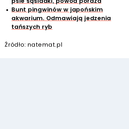
psie sąsiadki, powód poraża
Bunt pingwinów w japońskim
akwarium. Odmawiają jedzenia
tańszych ryb
Źródło: natemat.pl