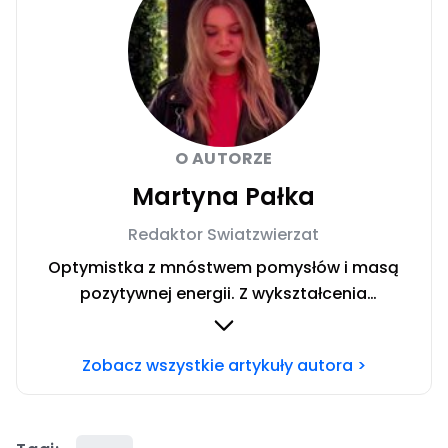
O AUTORZE
Martyna Pałka
Redaktor Swiatzwierzat
Optymistka z mnóstwem pomysłów i masą
pozytywnej energii. Z wykształcenia
absolwentka Dziennikarstwa i Komunikacji
Społecznej na Uniwersytecie Jagiellońskim. Z
Zobacz wszystkie artykuły autora >
zaciekawieniem śledzę wszystkie wydarzenia
na świecie i w mediach społecznościowych.
Interesuję się psychologią, radiem, muzyką i