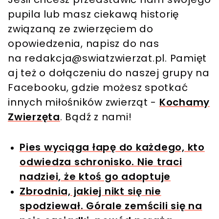
pupila lub masz ciekawą historię
związaną ze zwierzęciem do
opowiedzenia, napisz do nas
na
redakcja@swiatzwierzat.pl
. Pamięt
aj też o dołączeniu do naszej grupy na
Facebooku, gdzie możesz spotkać
innych miłośników zwierząt -
Kochamy
Zwierzęta
. Bądź z nami!
Pies wyciąga łapę do każdego, kto
odwiedza schronisko. Nie traci
nadziei, że ktoś go adoptuje
Zbrodnia, jakiej nikt się nie
spodziewał. Górale zemścili się na