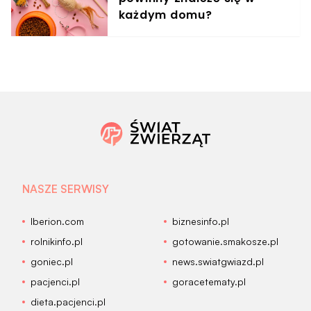
każdym domu?
NASZE SERWISY
Iberion.com
biznesinfo.pl
rolnikinfo.pl
gotowanie.smakosze.pl
goniec.pl
news.swiatgwiazd.pl
pacjenci.pl
goracetematy.pl
dieta.pacjenci.pl