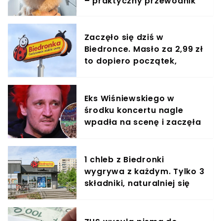
– praktyczny przewodnik
Zaczęło się dziś w
Biedronce. Masło za 2,99 zł
to dopiero początek,
promocje nawet do 56
proc.
Eks Wiśniewskiego w
środku koncertu nagle
wpadła na scenę i zaczęła
krzyczeć. Publika zamarła
1 chleb z Biedronki
wygrywa z każdym. Tylko 3
składniki, naturalniej się
nie da