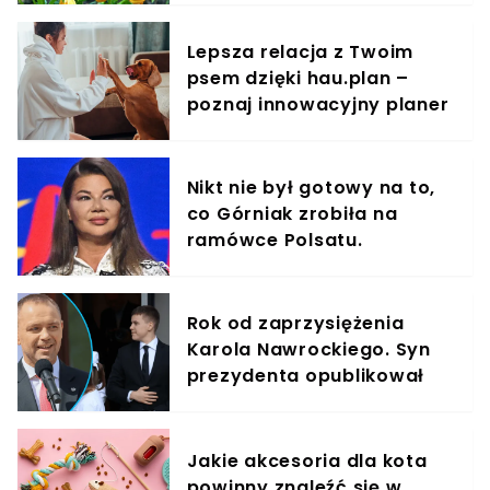
Lepsza relacja z Twoim
psem dzięki hau.plan –
poznaj innowacyjny planer
treningowy
Nikt nie był gotowy na to,
co Górniak zrobiła na
ramówce Polsatu.
Dziennikarze zastygli z
niedowierzenia
Rok od zaprzysiężenia
Karola Nawrockiego. Syn
prezydenta opublikował
wyjątkowe zdjęcie
Jakie akcesoria dla kota
powinny znaleźć się w