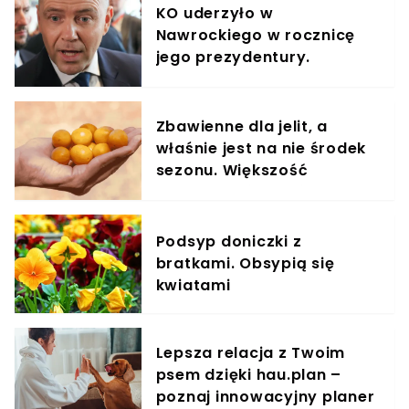
KO uderzyło w
Nawrockiego w rocznicę
jego prezydentury.
Nagranie obiegło Polskę
Zbawienne dla jelit, a
właśnie jest na nie środek
sezonu. Większość
powinna jeść garściami
Podsyp doniczki z
bratkami. Obsypią się
kwiatami
Lepsza relacja z Twoim
psem dzięki hau.plan –
poznaj innowacyjny planer