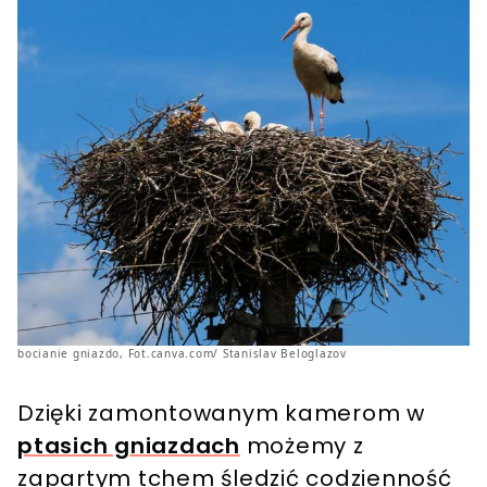
bocianie gniazdo, Fot.canva.com/ Stanislav Beloglazov
Dzięki zamontowanym kamerom w
ptasich gniazdach
możemy z
zapartym tchem śledzić codzienność