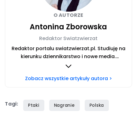
O AUTORZE
Antonina Zborowska
Redaktor Swiatzwierzat
Redaktor portalu swiatzwierzat.pl. Studiuję na
kierunku dziennikarstwo i nowe media.
Interesują mnie sprawy społeczne i wydarzenia
kulturalne. Jestem wielką miłośniczką zwierząt
Zobacz wszystkie artykuły autora >
stale szkolącą się w tematyce zachowania
psów. Prywatnie właścicielka dwóch
czworonogów — cudownego psa o imieniu
Tagi:
Lukier i kota bez ogona zwanego Ryszardem.
Ptaki
Nagranie
Polska
Wolne chwile spędzam jeżdżąc motocyklem i
stojąc za konsolą DJ-ską.