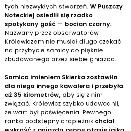
tych niezwykłych stworzeń.
W Puszczy
Noteckiej osiedlił się rzadko
spotykany gość — bocian czarny.
Nazwany przez obserwatorów
Królewiczem nie musiał długo czekać
na przybycie samicy do pięknie
zbudowanego przez siebie gniazda.
Samica imieniem Skierka zostawiła
dla niego innego kawalera i przebyła
aż 35 kilometrów,
aby się z nim
związać. Królewicz szybko udowodnił,
że wart był poświęcenia. Pewnego
ranka podstępny drapieżnik
chciał
wykraść z gniazda cenne ptasie jajka.