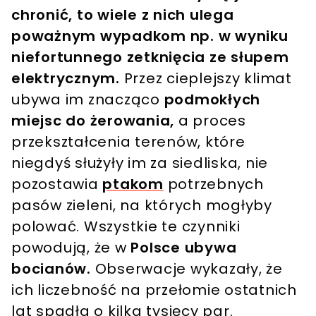
chronić, to wiele z nich ulega
poważnym wypadkom np. w wyniku
niefortunnego zetknięcia ze słupem
elektrycznym.
Przez cieplejszy klimat
ubywa im znacząco
podmokłych
miejsc do żerowania,
a proces
przekształcenia terenów, które
niegdyś służyły im za siedliska, nie
pozostawia
ptakom
potrzebnych
pasów zieleni, na których mogłyby
polować. Wszystkie te czynniki
powodują, że w
Polsce ubywa
bocianów.
Obserwacje wykazały, że
ich liczebność na przełomie ostatnich
lat spadła o kilka tysięcy par.