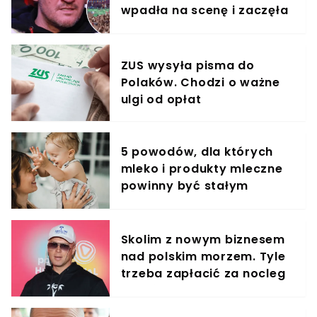
wpadła na scenę i zaczęła
krzyczeć. Publika zamarła
ZUS wysyła pisma do
Polaków. Chodzi o ważne
ulgi od opłat
5 powodów, dla których
mleko i produkty mleczne
powinny być stałym
elementem diety roczniaka
Skolim z nowym biznesem
nad polskim morzem. Tyle
trzeba zapłacić za nocleg
u "króla latino"