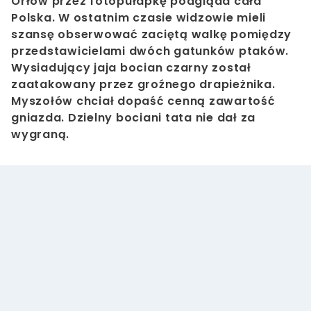
Orłów przez fotopułapkę podgląda cała
Polska. W ostatnim czasie widzowie mieli
szansę obserwować zaciętą walkę pomiędzy
przedstawicielami dwóch gatunków ptaków.
Wysiadujący jaja bocian czarny został
zaatakowany przez groźnego drapieżnika.
Myszołów chciał dopaść cenną zawartość
gniazda. Dzielny bociani tata nie dał za
wygraną.