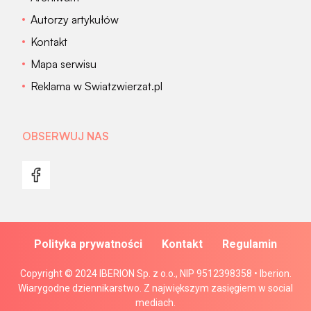
Autorzy artykułów
Kontakt
Mapa serwisu
Reklama w Swiatzwierzat.pl
OBSERWUJ NAS
Polityka prywatności
Kontakt
Regulamin
Copyright © 2024 IBERION Sp. z o.o., NIP 9512398358 • Iberion.
Wiarygodne dziennikarstwo. Z największym zasięgiem w social
mediach.