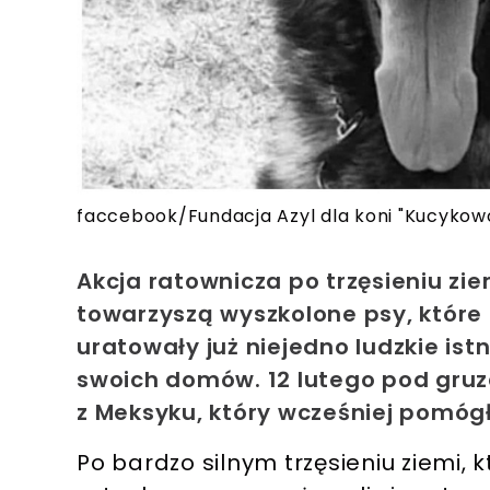
faccebook/Fundacja Azyl dla koni "Kucykow
Akcja ratownicza po trzęsieniu zie
towarzyszą wyszkolone psy, któr
uratowały już niejedno ludzkie ist
swoich domów. 12 lutego pod gruz
z Meksyku, który wcześniej pomóg
Po bardzo silnym trzęsieniu ziemi, kt