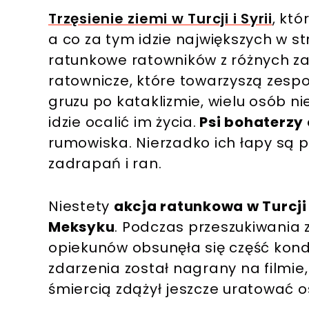
Trzęsienie ziemi w Turcji i Syrii
, któ
a co za tym idzie największych w 
ratunkowe ratowników z różnych za
ratownicze, które towarzyszą zesp
gruzu po kataklizmie, wielu osób ni
idzie ocalić im życia.
Psi bohaterzy 
rumowiska. Nierzadko ich łapy są po
zadrapań i ran.
Niestety
akcja ratunkowa w Turcji 
Meksyku
. Podczas przeszukiwania
opiekunów obsunęła się część kon
zdarzenia został nagrany na filmie, k
śmiercią zdążył jeszcze uratować o