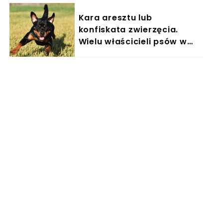
Kara aresztu lub
konfiskata zwierzęcia.
Wielu właścicieli psów w
Polsce nieświadomie łamie
prawo