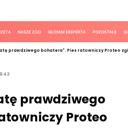
RZĘTA
NASZE ZOO
GŁOSEM EKSPERTA
POZOSTAŁE
Q
atę prawdziwego bohatera". Pies ratowniczy Proteo zgi
9:43
atę prawdziwego
ratowniczy Proteo