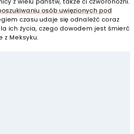
cy z wielu państw, także ci czworonożni.
 poszukiwaniu osób uwięzionych pod
iegiem czasu udaje się odnaleźć coraz
dla ich życia, czego dowodem jest śmierć
e z Meksyku.