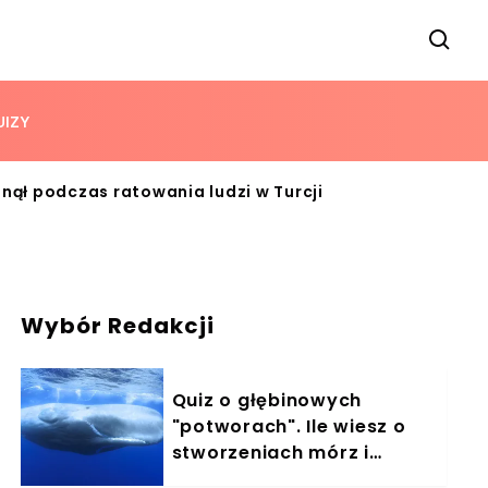
UIZY
nął podczas ratowania ludzi w Turcji
Wybór Redakcji
Quiz o głębinowych
"potworach". Ile wiesz o
stworzeniach mórz i
oceanów?