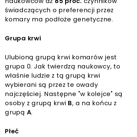
naukowców aż
85 proc.
czynników
świadczących o preferencji przez
komary ma podłoże genetyczne.
Grupa krwi
Ulubioną grupą krwi komarów jest
grupa 0. Jak twierdzą naukowcy, to
właśnie ludzie z tą grupą krwi
wybierani są przez te owady
najczęściej. Następne "w kolejce" są
osoby z grupą krwi
B
, a na końcu z
grupą
A
.
Płeć