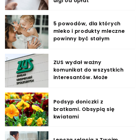
ulgi od opłat
5 powodów, dla których
mleko i produkty mleczne
powinny być stałym
elementem diety roczniaka
ZUS wydał ważny
komunikat do wszystkich
interesantów. Może
pokrzyżować plany.
"Przepraszamy"
Podsyp doniczki z
bratkami. Obsypią się
kwiatami
Lepsza relacja z Twoim