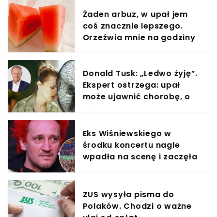
Żaden arbuz, w upał jem
coś znacznie lepszego.
Orzeźwia mnie na godziny
Donald Tusk: „Ledwo żyję”.
Ekspert ostrzega: upał
może ujawnić chorobę, o
której nie masz pojęcia
Eks Wiśniewskiego w
środku koncertu nagle
wpadła na scenę i zaczęła
krzyczeć. Publika zamarła
ZUS wysyła pisma do
Polaków. Chodzi o ważne