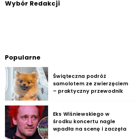
mail:
redakcja@swiatzwierzat.pl
Wybór Redakcji
Popularne
Świąteczna podróż
samolotem ze zwierzęciem
– praktyczny przewodnik
Eks Wiśniewskiego w
środku koncertu nagle
wpadła na scenę i zaczęła
krzyczeć. Publika zamarła