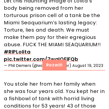
Let this haunting image of Lolita’s
body being removed from her
torturous prison cell of a tank be the
Miami Seaquarium’s lasting legacy:
Torture, lies and death. We must
make them pay for their egregious
abuse. FUCK THE MIAMI SEAQUARIUM!!
#RIPLolita
pic.twitter.com/7waIOFlFQb
Rozwiń
— Phil Demers (@walruswhisperer)
August 19, 2023
You stole her from her family when
she was four years old. You kept her in
a fishbowl of tank with horrid living
conditions for 53 years! 43 of those