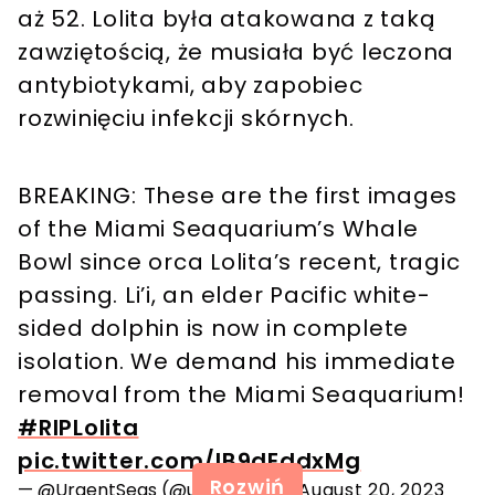
aż 52. Lolita była atakowana z taką
zawziętością, że musiała być leczona
antybiotykami, aby zapobiec
rozwinięciu infekcji skórnych.
BREAKING: These are the first images
of the Miami Seaquarium’s Whale
Bowl since orca Lolita’s recent, tragic
passing. Li’i, an elder Pacific white-
sided dolphin is now in complete
isolation. We demand his immediate
removal from the Miami Seaquarium!
#RIPLolita
pic.twitter.com/lB9dEddxMg
Rozwiń
— @UrgentSeas (@urgentseas)
August 20, 2023