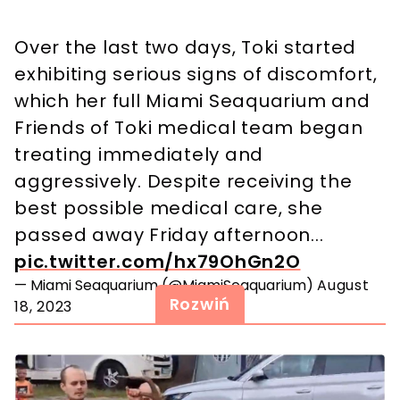
Over the last two days, Toki started
exhibiting serious signs of discomfort,
which her full Miami Seaquarium and
Friends of Toki medical team began
treating immediately and
aggressively. Despite receiving the
best possible medical care, she
passed away Friday afternoon...
pic.twitter.com/hx79OhGn2O
— Miami Seaquarium (@MiamiSeaquarium)
August
Rozwiń
18, 2023