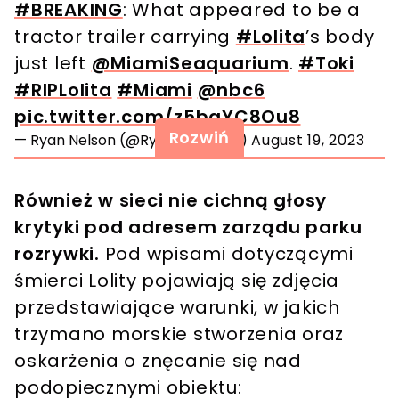
#BREAKING
: What appeared to be a
tractor trailer carrying
#Lolita
’s body
just left
@MiamiSeaquarium
.
#Toki
#RIPLolita
#Miami
@nbc6
pic.twitter.com/z5baYC8Ou8
Rozwiń
— Ryan Nelson (@RyanNelsonTV)
August 19, 2023
Również w sieci nie cichną głosy
krytyki pod adresem zarządu parku
rozrywki.
Pod wpisami dotyczącymi
śmierci Lolity pojawiają się zdjęcia
przedstawiające warunki, w jakich
trzymano morskie stworzenia oraz
oskarżenia o znęcanie się nad
podopiecznymi obiektu: