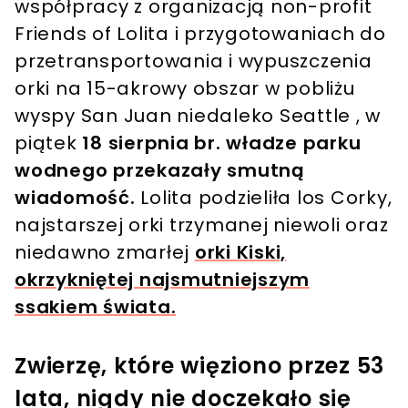
współpracy z organizacją non-profit
Friends of Lolita i przygotowaniach do
przetransportowania i wypuszczenia
orki na 15-akrowy obszar w pobliżu
wyspy San Juan niedaleko Seattle , w
piątek
18 sierpnia br. władze parku
wodnego przekazały smutną
wiadomość.
Lolita podzieliła los Corky,
najstarszej orki trzymanej niewoli oraz
niedawno zmarłej
orki Kiski,
okrzykniętej najsmutniejszym
ssakiem świata
.
Zwierzę, które więziono przez 53
lata, nigdy nie doczekało się