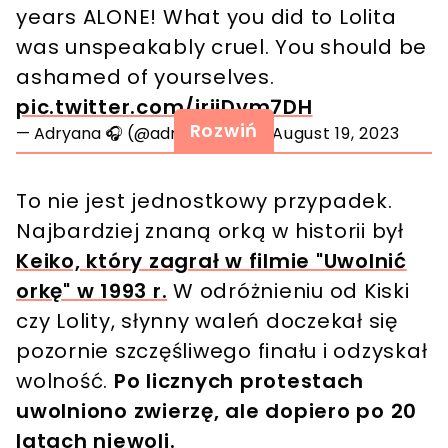
years ALONE! What you did to Lolita
was unspeakably cruel. You should be
ashamed of yourselves.
pic.twitter.com/irjiDvm7DH
Rozwiń
— Adryana 🎧 (@adryana_RPA)
August 19, 2023
To nie jest jednostkowy przypadek.
Najbardziej znaną orką w historii był
Keiko, który zagrał w filmie "Uwolnić
orkę" w 1993 r.
W odróżnieniu od Kiski
czy Lolity, słynny waleń doczekał się
pozornie szczęśliwego finału i odzyskał
wolność.
Po licznych protestach
uwolniono zwierzę, ale dopiero po 20
latach niewoli.