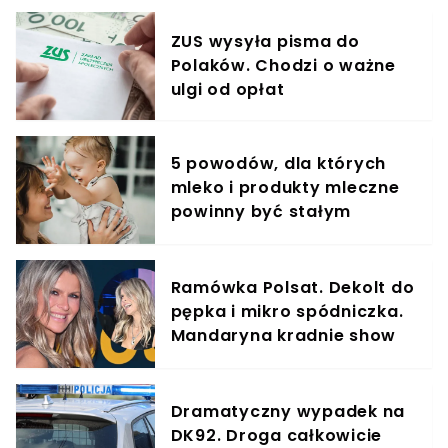
ZUS wysyła pisma do
Polaków. Chodzi o ważne
ulgi od opłat
5 powodów, dla których
mleko i produkty mleczne
powinny być stałym
elementem diety roczniaka
Ramówka Polsat. Dekolt do
pępka i mikro spódniczka.
Mandaryna kradnie show
na czerwonym dywanie
Dramatyczny wypadek na
DK92. Droga całkowicie