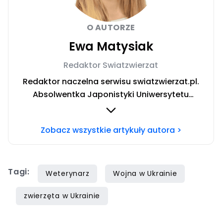
O AUTORZE
Ewa Matysiak
Redaktor Swiatzwierzat
Redaktor naczelna serwisu swiatzwierzat.pl.
Absolwentka Japonistyki Uniwersytetu
Warszawskiego. W trakcie rocznego wyjazdu
stypendialnego prowadziła badania nad
Zobacz wszystkie artykuły autora >
relacją człowiek-pies oraz roli domowych
pupili w japońskiej kulturze. W życiu prywatnym
niestrudzona podróżniczka poszukująca
Tagi:
szczęścia w licznych pasjach.
Weterynarz
Wojna w Ukrainie
Niepowstrzymana chęć odkrywania nowości
zwierzęta w Ukrainie
skłania ją do odwiedzania co rusz to
ciekawszych miejsc na kulturalnej mapie