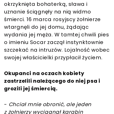
okrzyknięta bohaterką, sława i
uznanie ściągnęły na nią widmo
śmierci. 16 marca rosyjscy żołnierze
wtargnęli do jej domu, żądając
wydania jej męża. W tamtej chwili pies
o imieniu Socar zaczął instynktownie
szczekać na intruzów. Lojalność wobec
swojej właścicielki przypłacił życiem.
Okupanci na oczach kobiety
zastrzelili należącego do niej psa i
grozili jej śmiercią.
-
Chciał mnie obronić, ale jeden
z żołnierzy wyciągnął karabin