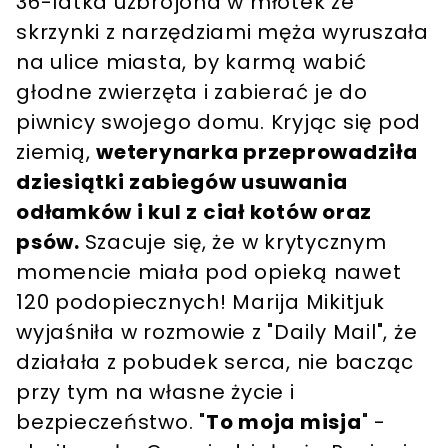
36-latka uzbrojona w młotek ze
skrzynki z narzędziami męża wyruszała
na ulice miasta, by karmą wabić
głodne zwierzęta i zabierać je do
piwnicy swojego domu. Kryjąc się pod
ziemią,
weterynarka przeprowadziła
dziesiątki zabiegów usuwania
odłamków i kul z ciał kotów oraz
psów.
Szacuje się, że w krytycznym
momencie miała pod opieką nawet
120 podopiecznych! Marija Mikitjuk
wyjaśniła w rozmowie z "Daily Mail", że
działała z pobudek serca, nie bacząc
przy tym na własne życie i
bezpieczeństwo. "
To moja misja
" -