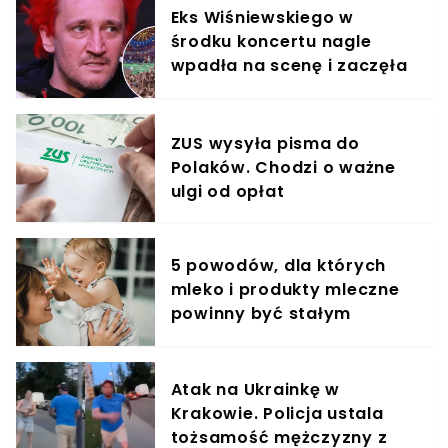
Eks Wiśniewskiego w
środku koncertu nagle
wpadła na scenę i zaczęła
krzyczeć. Publika zamarła
ZUS wysyła pisma do
Polaków. Chodzi o ważne
ulgi od opłat
5 powodów, dla których
mleko i produkty mleczne
powinny być stałym
elementem diety roczniaka
Atak na Ukrainkę w
Krakowie. Policja ustala
tożsamość mężczyzny z