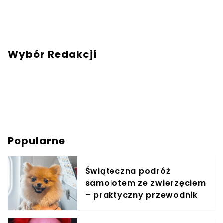
Warszawy.Chcesz się ze mną skontaktować?
Napisz adresowaną do mnie wiadomość na
mail:
redakcja@swiatzwierzat.pl
Wybór Redakcji
Popularne
Świąteczna podróż
samolotem ze zwierzęciem
– praktyczny przewodnik