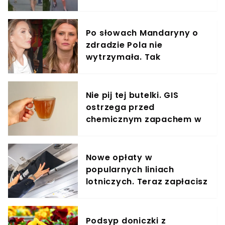
nagrania
Po słowach Mandaryny o
zdradzie Pola nie
wytrzymała. Tak
odpowiedziała
Nie pij tej butelki. GIS
ostrzega przed
chemicznym zapachem w
znanym napoju
Nowe opłaty w
popularnych liniach
lotniczych. Teraz zapłacisz
za umieszczenie bagażu w
schowku
Podsyp doniczki z