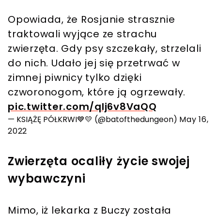
Opowiada, że Rosjanie strasznie
traktowali wyjące ze strachu
zwierzęta. Gdy psy szczekały, strzelali
do nich. Udało jej się przetrwać w
zimnej piwnicy tylko dzięki
czworonogom, które ją ogrzewały.
pic.twitter.com/qIj6v8VaQQ
— KSIĄŻĘ PÓŁKRWI💙💛 (@batofthedungeon)
May 16,
2022
Zwierzęta ocaliły życie swojej
wybawczyni
Mimo, iż lekarka z Buczy została