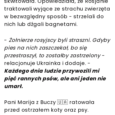
skwitowała. Opowiedziała, że Rosjanie
traktowali wyjące ze strachu zwierzęta
w bezwzględny sposób - strzelali do
nich lub dźgali bagnetami.
-
Żołnierze rosyjscy byli straszni. Gdyby
pies na nich zaszczekał, bo się
przestraszył, to zostałby zastrzelony
-
relacjonuje Ukrainka i dodaje. -
Każdego dnia ludzie przywozili mi
pięć rannych psów, ale ani jeden nie
umarł.
Pani Marija z Buczy 🇺🇦 ratowała
przed ostrzałem koty oraz psy.