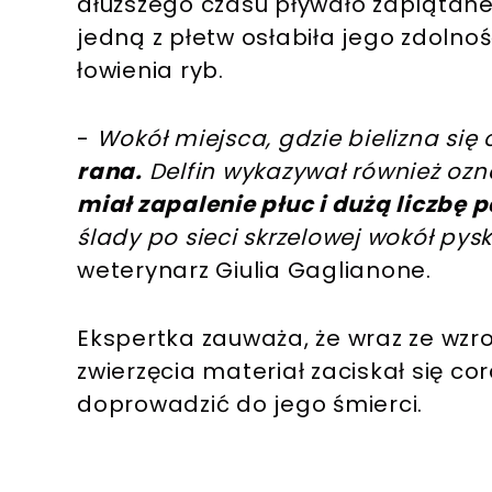
dłuższego czasu pływało zaplątane 
jedną z płetw osłabiła jego zdolno
łowienia ryb.
-
Wokół miejsca, gdzie bielizna się
rana.
Delfin wykazywał również ozn
miał zapalenie płuc i dużą liczbę 
ślady po sieci skrzelowej wokół py
weterynarz Giulia Gaglianone.
Ekspertka zauważa, że wraz ze wz
zwierzęcia materiał zaciskał się c
doprowadzić do jego śmierci.