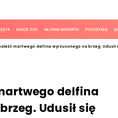
RZĘTA
NASZE ZOO
GŁOSEM EKSPERTA
POZOSTAŁE
Q
naleźli martwego delfina wyrzuconego na brzeg. Udusił 
 martwego delfina
rzeg. Udusił się