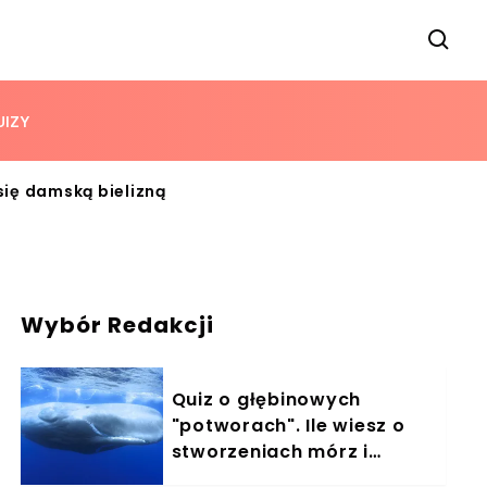
UIZY
się damską bielizną
Wybór Redakcji
Quiz o głębinowych
"potworach". Ile wiesz o
stworzeniach mórz i
oceanów?