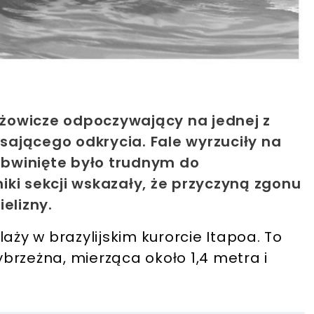
lażowicze odpoczywający na jednej z
ąsającego odkrycia. Fale wyrzuciły na
 obwinięte było trudnym do
ki sekcji wskazały, że przyczyną zgonu
elizny.
laży w brazylijskim kurorcie Itapoa. To
brzeżna, mierząca około 1,4 metra i