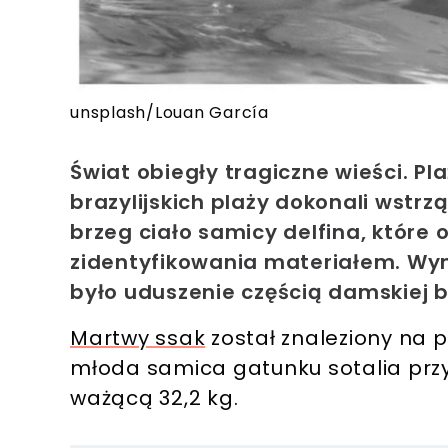
unsplash/Louan García
Świat obiegły tragiczne wieści. P
brazylijskich plaży dokonali wstrz
brzeg ciało samicy delfina, które
zidentyfikowania materiałem. Wyni
było uduszenie częścią damskiej bi
Martwy ssak
został znaleziony na p
młoda samica gatunku sotalia przy
ważącą 32,2 kg.