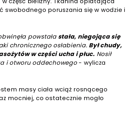
w część bielizny. Tkanina oplatająca
ść swobodnego poruszania się w wodzie i
 obwinęła powstała
stała, niegojąca się
aki chronicznego osłabienia.
Był chudy,
pasożytów w części ucha i płuc.
Nosił
ska i otworu oddechowego
- wylicza
rostem masy ciała wciąż rosnącego
oraz mocniej, co ostatecznie mogło