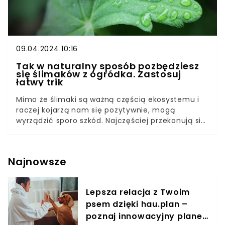
09.04.2024 10:16
Tak w naturalny sposób pozbędziesz
się ślimaków z ogródka. Zastosuj
łatwy trik
Mimo że ślimaki są ważną częścią ekosystemu i
raczej kojarzą nam się pozytywnie, mogą
wyrządzić sporo szkód. Najczęściej przekonują się
o tym właściciele ogródków, którzy próbują
przeróżnych metod, aby na stałe pozbyć się
nieproszonych gości. Podpowiadamy, jak w
Najnowsze
naturalny sposób zwalczyć problem szkodników.
Produkty ze sklepów nie umywają się do tego
patentu.
Lepsza relacja z Twoim
psem dzięki hau.plan –
poznaj innowacyjny planer