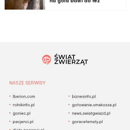
na gola bawi do łez
NASZE SERWISY
Iberion.com
biznesinfo.pl
rolnikinfo.pl
gotowanie.smakosze.pl
goniec.pl
news.swiatgwiazd.pl
pacjenci.pl
goracetematy.pl
dieta.pacjenci.pl