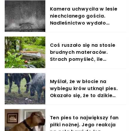
Kamera uchwyciła w lesie
niechcianego gościa.
Nadleśnictwo wydało
komunikat
Coś ruszało się na stosie
brudnych materaców.
Strach pomyśleć, ile
czekały na pomoc
Myślał, że w błocie na
wybiegu krów utknął pies.
Okazało się, że to dzikie
zwierzę
Ten pies to największy fan
piłki nożnej. Jego reakcja