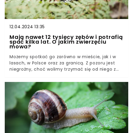
12.04.2024 13:35
Mają nawet 12 tysięcy zębów i potrafią
spać kilka lat. O jakim zwierzęciu
mowa?
Możemy spotkać go zarówno w mieście, jak i w
lasach, w Polsce oraz za granicą. Z pozoru jest
niegroźny, choć wolimy trzymać się od niego z
daleka. Zwłaszcza jeśli odwiedzi nas w ogrodzie. W
rzeczywistości jest to żyjątko, które skrywa
mnóstwo tajemnic. Część faktów o nim sprawi,
że już nigdy nie spojrzysz na niego tak samo.
Poznaj ciekawostki o ślimaku!