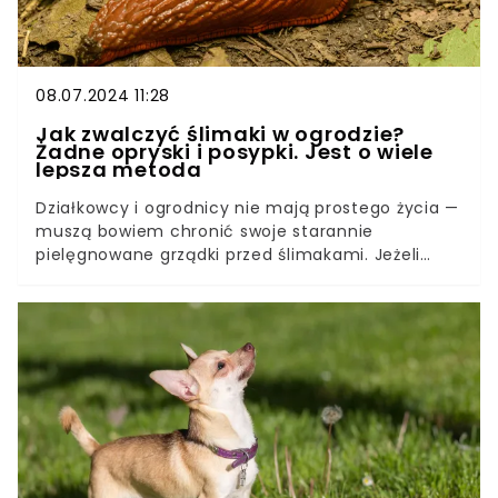
08.07.2024 11:28
Jak zwalczyć ślimaki w ogrodzie?
Żadne opryski i posypki. Jest o wiele
lepsza metoda
Działkowcy i ogrodnicy nie mają prostego życia —
muszą bowiem chronić swoje starannie
pielęgnowane grządki przed ślimakami. Jeżeli
akurat nie żerują na grządkach, to objadają ogórki
i pomidory, a wtedy po uprawach nie ma ani
śladu. Jak zwalczyć pomrowy w ogrodzie? Dzięki
tej ekologicznej metodzie problem ślimaków już
nie będzie Cię dotyczył.