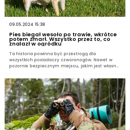
09.05.2024 15:38
Pies biegał wesoło po trawie, wkrótce
potem zmarł. Wszystko przez to, co
znalazł w ogródku
Ta historia powinna być przestrogą dla
wszystkich posiadaczy czworonogów. Nawet w
pozornie bezpiecznym miejscu, jakim jest własna
działka, może czyhać zagrożenie dla zdrowia
zwierząt domowych. W ciągu zaledwie kilku
godzin od zabawy w ogrodzie kobieta straciła
psa. Powód może zszokować wielu — wszystko
przez to, co znalazł w trawie.