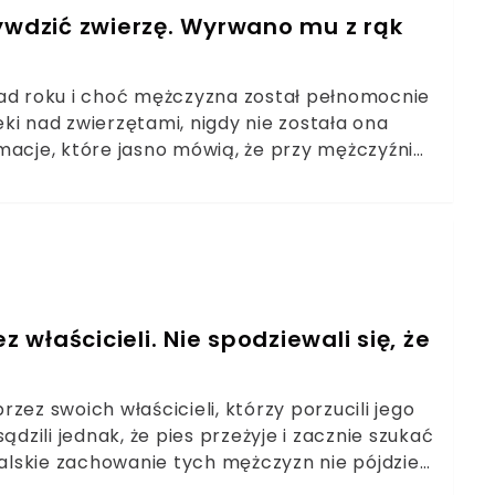
zywdzić zwierzę. Wyrwano mu z rąk
nad roku i choć mężczyzna został pełnomocnie
ki nad zwierzętami, nigdy nie została ona
macje, które jasno mówią, że przy mężczyźnie
się nad psami 42-letni mężczyzna z Sośnicy
ownika sądu. Postawą organu wymiaru
 wsi, ale także internauci, bowiem sprawa
ormowaliśmy, że 42-latkowi mimo zakazu opieki
miała ślady po aktach zoofilskich. Teraz
właścicieli. Nie spodziewali się, że
ez swoich właścicieli, którzy porzucili jego
dzili jednak, że pies przeżyje i zacznie szukać
ialskie zachowanie tych mężczyzn nie pójdzie
 niemiecki trafił szybko do weterynarza, po