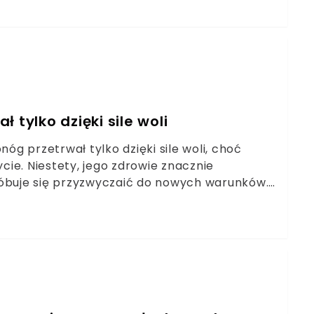
o mieszkańca miasta Boguszów-Gorce. W
erzaka będą musieli policzyć się z
 tylko dzięki sile woli
g przetrwał tylko dzięki sile woli, choć
ycie. Niestety, jego zdrowie znacznie
 próbuje się przyzwyczaić do nowych warunków.
ego domu. Choć w dzisiejszym świecie coraz
 a niektóre z nich są traktowane na równi z
 postępują z nimi w bestialski sposób. Pies,
, przeszedł przez prawdziwe piekło.