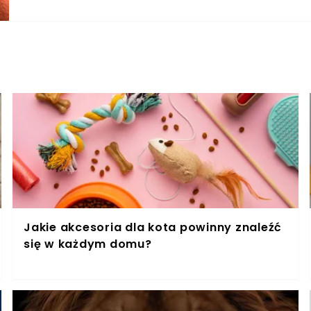
opłakanym stanie została znaleziona w jednej z
się Ogólnopolskie Towarzystwo Ochrony Zwierzą
Jakie akcesoria dla kota powinny znaleźć
się w każdym domu?