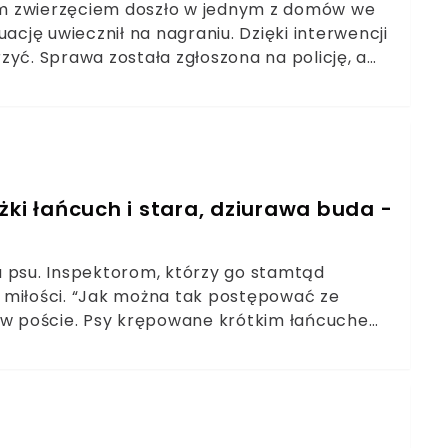
ym zwierzęciem doszło w jednym z domów we
ację uwiecznił na nagraniu. Dzięki interwencji
zyć. Sprawa została zgłoszona na policję, a
ekwencje.
żki łańcuch i stara, dziurawa buda -
u psu. Inspektorom, którzy go stamtąd
ał miłości. “Jak można tak postępować ze
ą w poście. Psy krępowane krótkim łańcuchem,
ymi i innymi, karygodnymi nadużyciami wobec
skiego Towarzystwa Ochrony Zwierząt. Ich
sobie z tego sprawę, gdy czytamy o takich