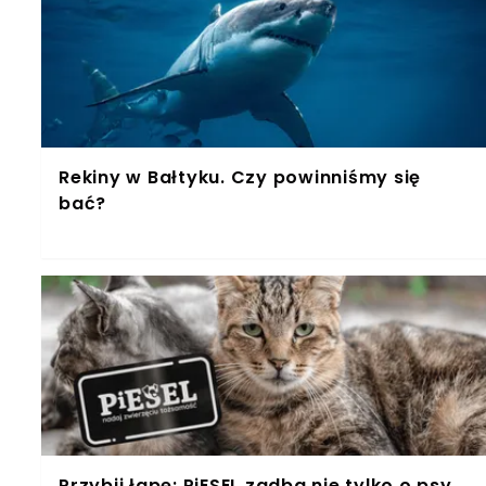
Rekiny w Bałtyku. Czy powinniśmy się
bać?
Przybij łapę: PiESEL zadba nie tylko o psy.