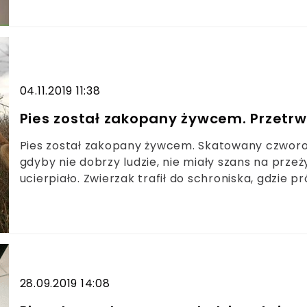
tym jak został znaleziony przez przypadkoweg
sprawie wszczęto postępowanie, a właściciele zwi
konsekwencjami.
04.11.2019 11:38
Pies został zakopany żywcem. Przetrwał
Pies został zakopany żywcem. Skatowany czworonó
gdyby nie dobrzy ludzie, nie miały szans na przeż
ucierpiało. Zwierzak trafił do schroniska, gdzie
Pracownicy szukają dla niego nowego, bezpieczn
więcej osób jest wrażliwych na krzywdę zwierząt,
członkami rodziny, to wciąż istnieją ludzie, którzy
który obecnie przebywa w Schronisku Na Paluchu
28.09.2019 14:08