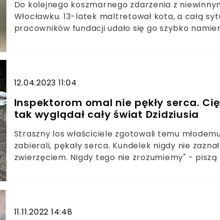
Do kolejnego koszmarnego zdarzenia z niewinn
Włocławku. 13-latek maltretował kota, a całą sytu
pracowników fundacji udało się go szybko namier
młodego oprawcę oraz jego matkę czekają kons
12.04.2023 11:04
Inspektorom omal nie pękły serca. Cię
tak wyglądał cały świat Dzidziusia
Straszny los właściciele zgotowali temu młodem
zabierali, pękały serca. Kundelek nigdy nie zazn
zwierzęciem. Nigdy tego nie zrozumiemy" - pisz
wychudzone, pozostawione na pastwę losu — z t
zwierząt muszą mierzyć się działacze Ogólnopol
praca jest godna podziwu, tym bardziej zdajemy 
interwencjach jak ta w Tczewie.
11.11.2022 14:48