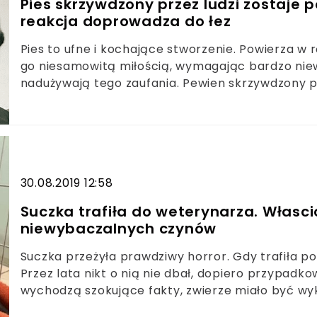
Pies skrzywdzony przez ludzi zostaje 
reakcja doprowadza do łez
Pies to ufne i kochające stworzenie. Powierza w 
go niesamowitą miłością, wymagając bardzo niewi
nadużywają tego zaufania. Pewien skrzywdzony p
tej pory, wszystko, co spotykało go ze strony lud
doprowadza do łez. Niektórzy ludzie traktują zw
szczęście, świat jest również pełny osób, którzy 
ocalony przez takich właśnie wolontariuszy. To te
Jego właściciele okrutnie się nad nim znęcali.
30.08.2019 12:58
Suczka trafiła do weterynarza. Włascic
niewybaczalnych czynów
Suczka przeżyła prawdziwy horror. Gdy trafiła p
Przez lata nikt o nią nie dbał, dopiero przypadko
wychodzą szokujące fakty, zwierze miało być wy
krzywdzona przez osobę, która powinna o nią dbać