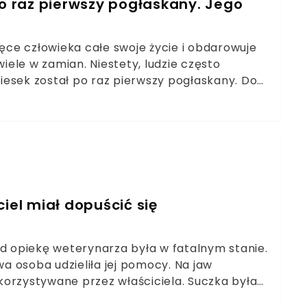
po raz pierwszy pogłaskany. Jego
ręce człowieka całe swoje życie i obdarowuje
ele w zamian. Niestety, ludzie często
iesek został po raz pierwszy pogłaskany. Do
zi, było brutalne i okropne. Jego reakcja
ierzęta w najgorszy wyobrażalny sposób. Całe
ratują te biedne stworzenia. Bernard został
j pory, zwierzę nigdy nie zostało pogłaskane.
iel miał dopuścić się
od opiekę weterynarza była w fatalnym stanie.
wa osoba udzieliła jej pomocy. Na jaw
korzystywane przez właściciela. Suczka była
. 13-letnia Perełka, bo tak się nazywa, w