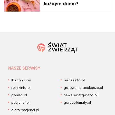
każdym domu?
NASZE SERWISY
Iberion.com
biznesinfo.pl
rolnikinfo.pl
gotowanie.smakosze.pl
goniec.pl
news.swiatgwiazd.pl
pacjenci.pl
goracetematy.pl
dieta.pacjenci.pl