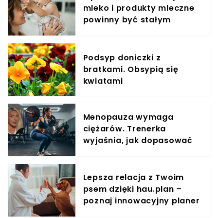
mleko i produkty mleczne
powinny być stałym
elementem diety roczniaka
Podsyp doniczki z
bratkami. Obsypią się
kwiatami
Menopauza wymaga
ciężarów. Trenerka
wyjaśnia, jak dopasować
trening do kobiecego
organizmu
Lepsza relacja z Twoim
psem dzięki hau.plan –
poznaj innowacyjny planer
treningowy