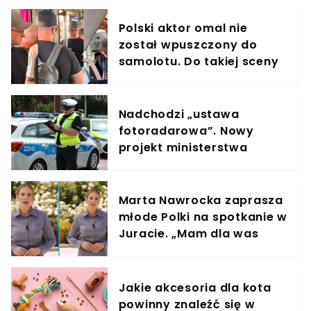
Polski aktor omal nie
został wpuszczony do
samolotu. Do takiej sceny
doszło na lotnisku
Nadchodzi „ustawa
fotoradarowa”. Nowy
projekt ministerstwa
ułatwi ściganie wykroczeń
Marta Nawrocka zaprasza
młode Polki na spotkanie w
Juracie. „Mam dla was
wyjątkowe zaproszenie”
Jakie akcesoria dla kota
powinny znaleźć się w