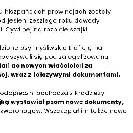
ku hiszpańskich prowincjach zostały
od jesieni zeszłego roku dowody
 Cywilnej na rozbicie szajki.
dzione psy myśliwskie trafiają na
podszywali się pod zalegalizowaną
ali do nowych właścicieli za
ej, wraz z fałszywymi dokumentami.
podopieczni pochodzą z kradzieży.
ajką wystawiał psom nowe dokumenty,
czworonogów. Wszczepiał im także nowe