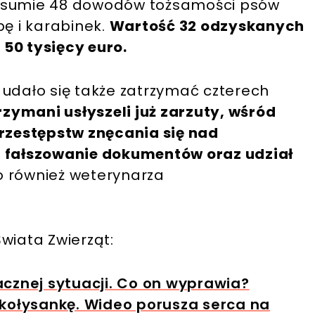
w sumie 48 dowodów tożsamości psów
bę i karabinek.
Wartość 32 odzyskanych
50 tysięcy euro.
 udało się także zatrzymać czterech
rzymani usłyszeli już zarzuty, wśród
przestępstw znęcania się nad
, fałszowanie dokumentów oraz udział
 również weterynarza
wiata Zwierząt:
acznej sytuacji. Co on wyprawia?
 kołysankę. Wideo porusza serca na