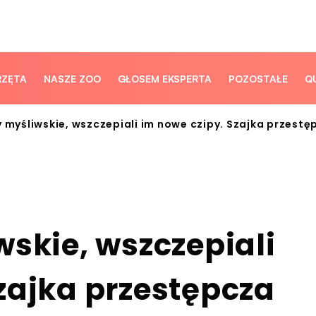
RZĘTA
NASZE ZOO
GŁOSEM EKSPERTA
POZOSTAŁE
Q
y myśliwskie, wszczepiali im nowe czipy. Szajka przest
wskie, wszczepiali
zajka przestępcza