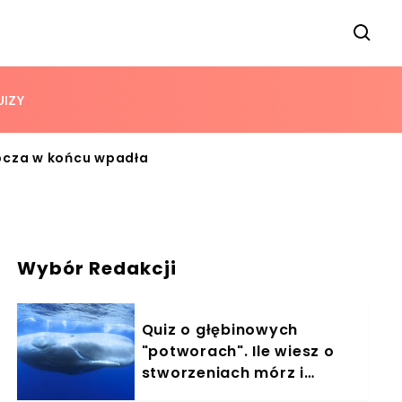
UIZY
ępcza w końcu wpadła
Wybór Redakcji
Quiz o głębinowych
"potworach". Ile wiesz o
stworzeniach mórz i
oceanów?