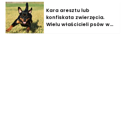
Kara aresztu lub
konfiskata zwierzęcia.
Wielu właścicieli psów w
Polsce nieświadomie łamie
prawo