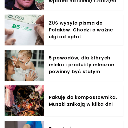
wpadła na scenę i zaczęła
krzyczeć. Publika zamarła
ZUS wysyła pisma do
Polaków. Chodzi o ważne
ulgi od opłat
5 powodów, dla których
mleko i produkty mleczne
powinny być stałym
elementem diety roczniaka
Pakuję do kompostownika.
Muszki znikają w kilka dni