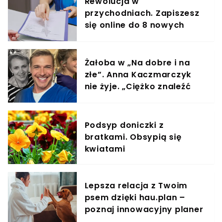
Rewolucja w
przychodniach. Zapiszesz
się online do 8 nowych
specjalistów
Żałoba w „Na dobre i na
złe”. Anna Kaczmarczyk
nie żyje. „Ciężko znaleźć
słowa”
Podsyp doniczki z
bratkami. Obsypią się
kwiatami
Lepsza relacja z Twoim
psem dzięki hau.plan –
poznaj innowacyjny planer
treningowy