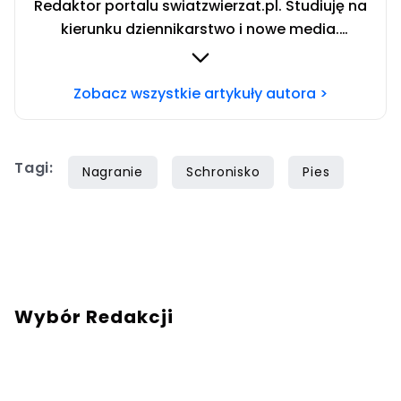
Redaktor portalu swiatzwierzat.pl. Studiuję na
kierunku dziennikarstwo i nowe media.
Interesują mnie sprawy społeczne i wydarzenia
kulturalne. Jestem wielką miłośniczką zwierząt
Zobacz wszystkie artykuły autora >
stale szkolącą się w tematyce zachowania
psów. Prywatnie właścicielka dwóch
czworonogów — cudownego psa o imieniu
Tagi:
Lukier i kota bez ogona zwanego Ryszardem.
Nagranie
Schronisko
Pies
Wolne chwile spędzam jeżdżąc motocyklem i
stojąc za konsolą DJ-ską.
Wybór Redakcji