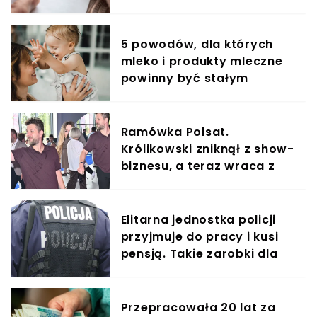
5 powodów, dla których
mleko i produkty mleczne
powinny być stałym
elementem diety roczniaka
Ramówka Polsat.
Królikowski zniknął z show-
biznesu, a teraz wraca z
Izabelą u boku
Elitarna jednostka policji
przyjmuje do pracy i kusi
pensją. Takie zarobki dla
"łowców cieni"
Przepracowała 20 lat za