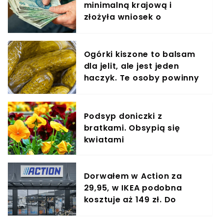
minimalną krajową i
złożyła wniosek o
emeryturę. Tyle wypłaci jej
ZUS
Ogórki kiszone to balsam
dla jelit, ale jest jeden
haczyk. Te osoby powinny
omijać je szerokim łukiem
Podsyp doniczki z
bratkami. Obsypią się
kwiatami
Dorwałem w Action za
29,95, w IKEA podobna
kosztuje aż 149 zł. Do
kuchni nie ma lepszego